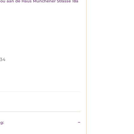
r jou aan de Haus Münchener Strasse 18a
34
g: