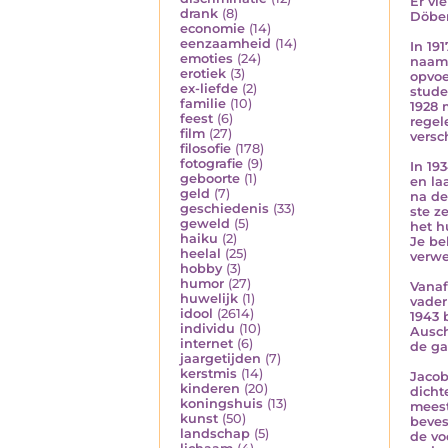
Er vi
drank
(8)
Döberi
economie
(14)
eenzaamheid
(14)
In 19
emoties
(24)
naam 
erotiek
(3)
opvoe
ex-liefde
(2)
stude
familie
(10)
1928 
feest
(6)
regel
film
(27)
versc
filosofie
(178)
fotografie
(9)
In 19
geboorte
(1)
en la
geld
(7)
na de
geschiedenis
(33)
ste z
geweld
(5)
het h
haiku
(2)
Je be
heelal
(25)
verwe
hobby
(3)
humor
(27)
Vanaf
huwelijk
(1)
vader
idool
(2614)
1943 
individu
(10)
Ausch
internet
(6)
de ga
jaargetijden
(7)
kerstmis
(14)
Jacob
kinderen
(20)
dicht
koningshuis
(13)
meest
kunst
(50)
beves
landschap
(5)
de vo