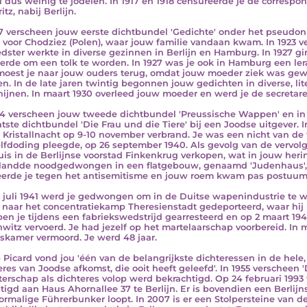
el dus weinig te jodelen. In 1917 en 1918 censureerde je de corresp
tz, nabij Berlijn.
17 verscheen jouw eerste dichtbundel 'Gedichte' onder het pseudon
voor Chodziez (Polen), waar jouw familie vandaan kwam. In 1923 ve
dster werkte in diverse gezinnen in Berlijn en Hamburg. In 1927 gin
erde om een tolk te worden. In 1927 was je ook in Hamburg een le
moest je naar jouw ouders terug, omdat jouw moeder ziek was gew
en. In de late jaren twintig begonnen jouw gedichten in diverse, lite
hijnen. In maart 1930 overleed jouw moeder en werd je de secretar
34 verscheen jouw tweede dichtbundel 'Preussische Wappen' en in
atste dichtbundel 'Die Frau und die Tiere' bij een Joodse uitgever
 Kristallnacht op 9-10 november verbrand. Je was een nicht van de f
elfdoding pleegde, op 26 september 1940. Als gevolg van de vervol
uis in de Berlijnse voorstad Finkenkrug verkopen, wat in jouw herin
landde noodgedwongen in een flatgebouw, genaamd 'Judenhaus', i
erde je tegen het antisemitisme en jouw roem kwam pas postuum
 juli 1941 werd je gedwongen om in de Duitse wapenindustrie te 
 naar het concentratiekamp Theresienstadt gedeporteerd, waar hij i
ben je tijdens een fabriekswedstrijd gearresteerd en op 2 maart 19
witz vervoerd. Je had jezelf op het martelaarschap voorbereid. In m
skamer vermoord. Je werd 48 jaar.
 Picard vond jou 'één van de belangrijkste dichteressen in de hele, 
eres van Joodse afkomst, die ooit heeft geleefd'. In 1955 verscheen
erschap als dichteres volop werd bekrachtigd. Op 24 februari 1993
tigd aan Haus Ahornallee 37 te Berlijn. Er is bovendien een Berlijns
ormalige Führerbunker loopt. In 2007 is er een Stolpersteine van d