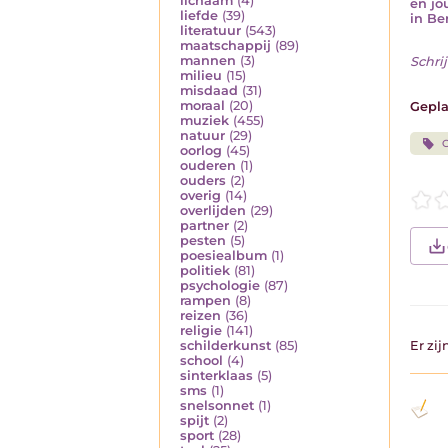
lichaam
(4)
en jo
liefde
(39)
in Be
literatuur
(543)
maatschappij
(89)
mannen
(3)
Schrij
milieu
(15)
misdaad
(31)
moraal
(20)
Gepla
muziek
(455)
natuur
(29)
G
oorlog
(45)
ouderen
(1)
ouders
(2)
overig
(14)
overlijden
(29)
partner
(2)
pesten
(5)
poesiealbum
(1)
politiek
(81)
psychologie
(87)
rampen
(8)
reizen
(36)
religie
(141)
schilderkunst
(85)
Er zi
school
(4)
sinterklaas
(5)
sms
(1)
snelsonnet
(1)
spijt
(2)
sport
(28)