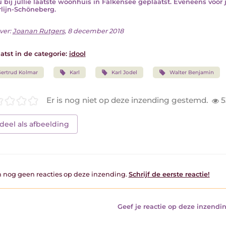
u bij jullie laatste woonhuis in Falkensee geplaatst. Eveneens voo
rlijn-Schöneberg.
ver:
Joanan Rutgers
, 8 december 2018
atst in de categorie:
idool
ertrud Kolmar
Karl
Karl Jodel
Walter Benjamin
Er is nog niet op deze inzending gestemd.
5
deel als afbeelding
jn nog geen reacties op deze inzending.
Schrijf de eerste reactie!
Geef je reactie op deze inzendin