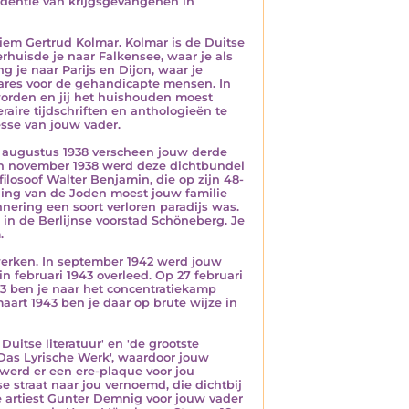
ondentie van krijgsgevangenen in
iem Gertrud Kolmar. Kolmar is de Duitse
rhuisde je naar Falkensee, waar je als
g je naar Parijs en Dijon, waar je
rares voor de gehandicapte mensen. In
orden en jij het huishouden moest
raire tijdschriften en anthologieën te
esse van jouw vader.
 augustus 1938 verscheen jouw derde
. In november 1938 werd deze dichtbundel
ilosoof Walter Benjamin, die op zijn 48-
ging van de Joden moest jouw familie
nering een soort verloren paradijs was.
n de Berlijnse voorstad Schöneberg. Je
.
werken. In september 1942 werd jouw
n februari 1943 overleed. Op 27 februari
43 ben je naar het concentratiekamp
aart 1943 ben je daar op brute wijze in
Duitse literatuur' en 'de grootste
 'Das Lyrische Werk', waardoor jouw
 werd er een ere-plaque voor jou
e straat naar jou vernoemd, die dichtbij
e artiest Gunter Demnig voor jouw vader