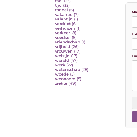
taal
(25)
tijd
(33)
toneel
(6)
Na
vakantie
(7)
valentijn
(1)
verdriet
(6)
verhuizen
(1)
verkeer
(8)
E-
voedsel
(5)
vriendschap
(1)
vrijheid
(26)
vrouwen
(17)
welzijn
(17)
Be
wereld
(47)
werk
(22)
wetenschap
(28)
woede
(5)
woonoord
(5)
ziekte
(49)