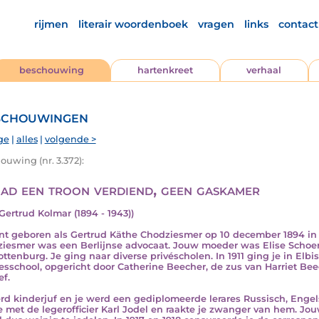
rijmen
literair woordenboek
vragen
links
contact
beschouwing
hartenkreet
verhaal
chouwingen
ge
|
alles
|
volgende >
ouwing (nr. 3.372):
had een troon verdiend, geen gaskamer
 Gertrud Kolmar (1894 - 1943))
nt geboren als Gertrud Käthe Chodziesmer op 10 december 1894 in
iesmer was een Berlijnse advocaat. Jouw moeder was Elise Schoenfl
ottenburg. Je ging naar diverse privéscholen. In 1911 ging je in Elbi
esschool, opgericht door Catherine Beecher, de zus van Harriet Bee
ef.
rd kinderjuf en je werd een gediplomeerde lerares Russisch, Engels 
ie met de legerofficier Karl Jodel en raakte je zwanger van hem. J