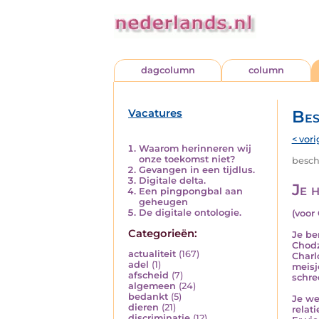
dagcolumn
column
Vacatures
Bes
< vori
Waarom herinneren wij
onze toekomst niet?
besch
Gevangen in een tijdlus.
Digitale delta.
Je 
Een pingpongbal aan
geheugen
De digitale ontologie.
(voor
Categorieën:
Je be
Chodz
actualiteit
(167)
Charl
adel
(1)
meisj
afscheid
(7)
schre
algemeen
(24)
bedankt
(5)
Je we
dieren
(21)
relat
discriminatie
(12)