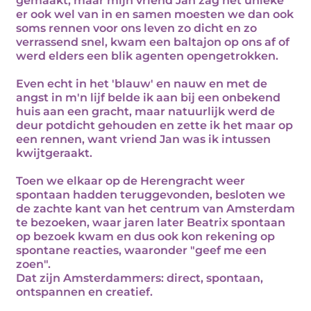
gemaakt, maar mijn vriend Jan zag het unieke
er ook wel van in en samen moesten we dan ook
soms rennen voor ons leven zo dicht en zo
verrassend snel, kwam een baltajon op ons af of
werd elders een blik agenten opengetrokken.
Even echt in het 'blauw' en nauw en met de
angst in m'n lijf belde ik aan bij een onbekend
huis aan een gracht, maar natuurlijk werd de
deur potdicht gehouden en zette ik het maar op
een rennen, want vriend Jan was ik intussen
kwijtgeraakt.
Toen we elkaar op de Herengracht weer
spontaan hadden teruggevonden, besloten we
de zachte kant van het centrum van Amsterdam
te bezoeken, waar jaren later Beatrix spontaan
op bezoek kwam en dus ook kon rekening op
spontane reacties, waaronder "geef me een
zoen".
Dat zijn Amsterdammers: direct, spontaan,
ontspannen en creatief.