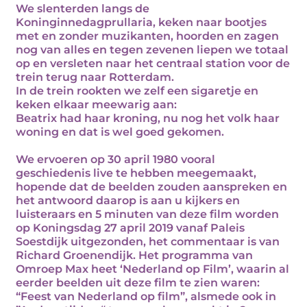
We slenterden langs de
Koninginnedagprullaria, keken naar bootjes
met en zonder muzikanten, hoorden en zagen
nog van alles en tegen zevenen liepen we totaal
op en versleten naar het centraal station voor de
trein terug naar Rotterdam.
In de trein rookten we zelf een sigaretje en
keken elkaar meewarig aan:
Beatrix had haar kroning, nu nog het volk haar
woning en dat is wel goed gekomen.
We ervoeren op 30 april 1980 vooral
geschiedenis live te hebben meegemaakt,
hopende dat de beelden zouden aanspreken en
het antwoord daarop is aan u kijkers en
luisteraars en 5 minuten van deze film worden
op Koningsdag 27 april 2019 vanaf Paleis
Soestdijk uitgezonden, het commentaar is van
Richard Groenendijk. Het programma van
Omroep Max heet ‘Nederland op Film’, waarin al
eerder beelden uit deze film te zien waren:
“Feest van Nederland op film”, alsmede ook in