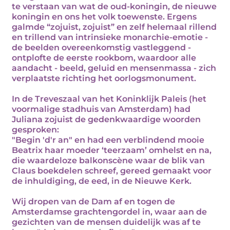
te verstaan van wat de oud-koningin, de nieuwe
koningin en ons het volk toewenste. Ergens
galmde “zojuist, zojuist” en zelf helemaal rillend
en trillend van intrinsieke monarchie-emotie -
de beelden overeenkomstig vastleggend -
ontplofte de eerste rookbom, waardoor alle
aandacht - beeld, geluid en mensenmassa - zich
verplaatste richting het oorlogsmonument.
In de Treveszaal van het Koninklijk Paleis (het
voormalige stadhuis van Amsterdam) had
Juliana zojuist de gedenkwaardige woorden
gesproken:
"Begin 'd'r an" en had een verblindend mooie
Beatrix haar moeder ‘teerzaam’ omhelst en na,
die waardeloze balkonscène waar de blik van
Claus boekdelen schreef, gereed gemaakt voor
de inhuldiging, de eed, in de Nieuwe Kerk.
Wij dropen van de Dam af en togen de
Amsterdamse grachtengordel in, waar aan de
gezichten van de mensen duidelijk was af te