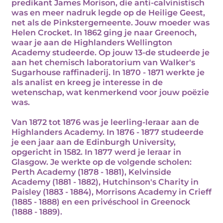
predikant James Morison, die anti-calvinistisch
was en meer nadruk legde op de Heilige Geest,
net als de Pinkstergemeente. Jouw moeder was
Helen Crocket. In 1862 ging je naar Greenoch,
waar je aan de Highlanders Wellington
Academy studeerde. Op jouw 13-de studeerde je
aan het chemisch laboratorium van Walker's
Sugarhouse raffinaderij. In 1870 - 1871 werkte je
als analist en kreeg je interesse in de
wetenschap, wat kenmerkend voor jouw poëzie
was.
Van 1872 tot 1876 was je leerling-leraar aan de
Highlanders Academy. In 1876 - 1877 studeerde
je een jaar aan de Edinburgh University,
opgericht in 1582. In 1877 werd je leraar in
Glasgow. Je werkte op de volgende scholen:
Perth Academy (1878 - 1881), Kelvinside
Academy (1881 - 1882), Hutchinson's Charity in
Paisley (1883 - 1884), Morrisons Academy in Crieff
(1885 - 1888) en een privéschool in Greenock
(1888 - 1889).