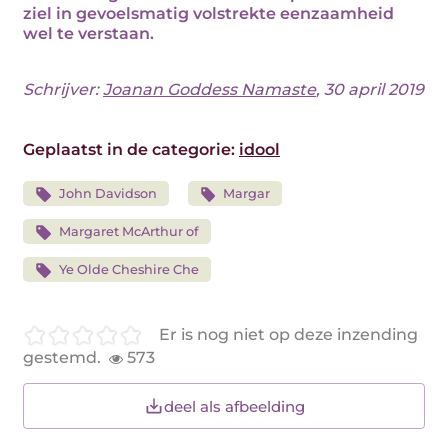
ziel in gevoelsmatig volstrekte eenzaamheid
wel te verstaan.
Schrijver:
Joanan Goddess Namaste
, 30 april 2019
Geplaatst in de categorie:
idool
John Davidson
Margar
Margaret McArthur of
Ye Olde Cheshire Che
Er is nog niet op deze inzending
gestemd.
573
deel als afbeelding