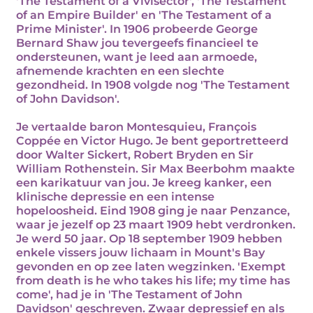
'The Testament of a Vivisector', 'The Testament
of an Empire Builder' en 'The Testament of a
Prime Minister'. In 1906 probeerde George
Bernard Shaw jou tevergeefs financieel te
ondersteunen, want je leed aan armoede,
afnemende krachten en een slechte
gezondheid. In 1908 volgde nog 'The Testament
of John Davidson'.
Je vertaalde baron Montesquieu, François
Coppée en Victor Hugo. Je bent geportretteerd
door Walter Sickert, Robert Bryden en Sir
William Rothenstein. Sir Max Beerbohm maakte
een karikatuur van jou. Je kreeg kanker, een
klinische depressie en een intense
hopeloosheid. Eind 1908 ging je naar Penzance,
waar je jezelf op 23 maart 1909 hebt verdronken.
Je werd 50 jaar. Op 18 september 1909 hebben
enkele vissers jouw lichaam in Mount's Bay
gevonden en op zee laten wegzinken. 'Exempt
from death is he who takes his life; my time has
come', had je in 'The Testament of John
Davidson' geschreven. Zwaar depressief en als