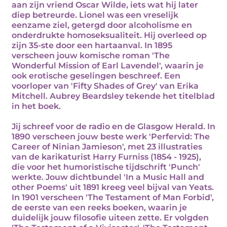
aan zijn vriend Oscar Wilde, iets wat hij later
diep betreurde. Lionel was een vreselijk
eenzame ziel, getergd door alcoholisme en
onderdrukte homoseksualiteit. Hij overleed op
zijn 35-ste door een hartaanval. In 1895
verscheen jouw komische roman 'The
Wonderful Mission of Earl Lavendel', waarin je
ook erotische geselingen beschreef. Een
voorloper van 'Fifty Shades of Grey' van Erika
Mitchell. Aubrey Beardsley tekende het titelblad
in het boek.
Jij schreef voor de radio en de Glasgow Herald. In
1890 verscheen jouw beste werk 'Perfervid: The
Career of Ninian Jamieson', met 23 illustraties
van de karikaturist Harry Furniss (1854 - 1925),
die voor het humoristische tijdschrift 'Punch'
werkte. Jouw dichtbundel 'In a Music Hall and
other Poems' uit 1891 kreeg veel bijval van Yeats.
In 1901 verscheen 'The Testament of Man Forbid',
de eerste van een reeks boeken, waarin je
duidelijk jouw filosofie uiteen zette. Er volgden