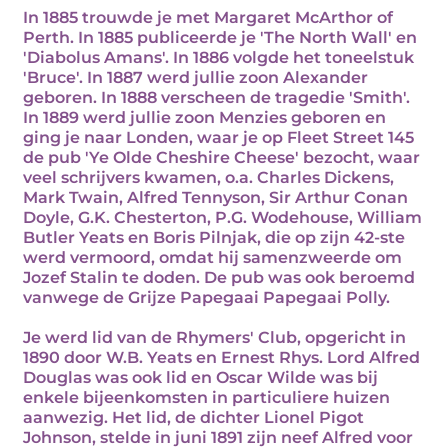
In 1885 trouwde je met Margaret McArthor of
Perth. In 1885 publiceerde je 'The North Wall' en
'Diabolus Amans'. In 1886 volgde het toneelstuk
'Bruce'. In 1887 werd jullie zoon Alexander
geboren. In 1888 verscheen de tragedie 'Smith'.
In 1889 werd jullie zoon Menzies geboren en
ging je naar Londen, waar je op Fleet Street 145
de pub 'Ye Olde Cheshire Cheese' bezocht, waar
veel schrijvers kwamen, o.a. Charles Dickens,
Mark Twain, Alfred Tennyson, Sir Arthur Conan
Doyle, G.K. Chesterton, P.G. Wodehouse, William
Butler Yeats en Boris Pilnjak, die op zijn 42-ste
werd vermoord, omdat hij samenzweerde om
Jozef Stalin te doden. De pub was ook beroemd
vanwege de Grijze Papegaai Papegaai Polly.
Je werd lid van de Rhymers' Club, opgericht in
1890 door W.B. Yeats en Ernest Rhys. Lord Alfred
Douglas was ook lid en Oscar Wilde was bij
enkele bijeenkomsten in particuliere huizen
aanwezig. Het lid, de dichter Lionel Pigot
Johnson, stelde in juni 1891 zijn neef Alfred voor