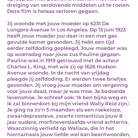
dreiging van verdovende middelen uit te roeien.
Deze film is helaas verloren gegaan.
Jij woonde met jouw moeder op 6231 De
Longpre Avenue in Los Angeles. Op 13 juni 1923
heeft jouw moeder jou daar in een met gas
gevulde kamer gevonden. Jij hebt een tijd
eerder zelfdoding gepleegd. Jouw moeder was
op woensdag naar jouw zus Pauline gegaan.
Pauline was in 1919 getrouwd met de acteur
Charles L. King, met wie zij op 1626 Hudson
Avenue woonde. In de nacht van vrijdag
pleegde jij zelfdoding. Er werden twee briefjes
gevonden. Jij vroeg jouw moeder om vergeving
voor jouw daad, maar je was moe. Je bedoelde
levensmoe. Je schreef ook: 'Ik ben bijna weg en
ik zal binnenkort bij mijn vriend Wally Reid zijn.'.
Je ging na zo'n 5 maanden als een roekeloze,
zwaardepressieve, zwarte romanticus jouw 8
jaar oudere, morfineverslaafde vriend achterna.
Waanzinnig verliefd op Wallace, die in het
hiernamaals jouw liefde wel kan beantwoorden,