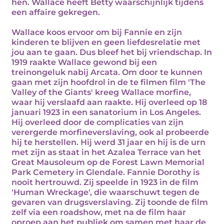
hen. Wallace heeft Betty waarschijnlijk tijdens
een affaire gekregen.
Wallace koos ervoor om bij Fannie en zijn
kinderen te blijven en geen liefdesrelatie met
jou aan te gaan. Dus bleef het bij vriendschap. In
1919 raakte Wallace gewond bij een
treinongeluk nabij Arcata. Om door te kunnen
gaan met zijn hoofdrol in de te filmen film 'The
Valley of the Giants' kreeg Wallace morfine,
waar hij verslaafd aan raakte. Hij overleed op 18
januari 1923 in een sanatorium in Los Angeles.
Hij overleed door de complicaties van zijn
verergerde morfineverslaving, ook al probeerde
hij te herstellen. Hij werd 31 jaar en hij is de urn
met zijn as staat in het Azalea Terrace van het
Great Mausoleum op de Forest Lawn Memorial
Park Cemetery in Glendale. Fannie Dorothy is
nooit hertrouwd. Zij speelde in 1923 in de film
'Human Wreckage', die waarschuwt tegen de
gevaren van drugsverslaving. Zij toonde de film
zelf via een roadshow, met na de film haar
oproep aan het publiek om samen met haar de