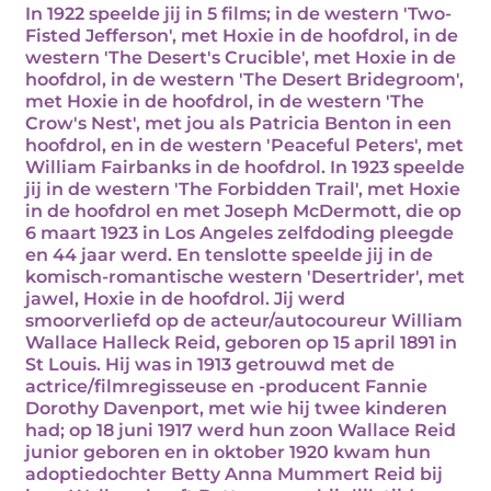
In 1922 speelde jij in 5 films; in de western 'Two-
Fisted Jefferson', met Hoxie in de hoofdrol, in de
western 'The Desert's Crucible', met Hoxie in de
hoofdrol, in de western 'The Desert Bridegroom',
met Hoxie in de hoofdrol, in de western 'The
Crow's Nest', met jou als Patricia Benton in een
hoofdrol, en in de western 'Peaceful Peters', met
William Fairbanks in de hoofdrol. In 1923 speelde
jij in de western 'The Forbidden Trail', met Hoxie
in de hoofdrol en met Joseph McDermott, die op
6 maart 1923 in Los Angeles zelfdoding pleegde
en 44 jaar werd. En tenslotte speelde jij in de
komisch-romantische western 'Desertrider', met
jawel, Hoxie in de hoofdrol. Jij werd
smoorverliefd op de acteur/autocoureur William
Wallace Halleck Reid, geboren op 15 april 1891 in
St Louis. Hij was in 1913 getrouwd met de
actrice/filmregisseuse en -producent Fannie
Dorothy Davenport, met wie hij twee kinderen
had; op 18 juni 1917 werd hun zoon Wallace Reid
junior geboren en in oktober 1920 kwam hun
adoptiedochter Betty Anna Mummert Reid bij