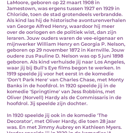
LaMoore, geboren op 22 maart 1908 in
Jamestown, was ergens tussen 1927 en 1929 in
Chloride, toen de stad grotendeels verbrandde.
Als kind las hij de historische avonturenverhalen
van George Alfred Henry, waardoor hij meer
over de oorlogen en de politiek wist, dan zijn
leraren. Jouw ouders waren de vee-eigenaar en
mijnwerker William Henry en Georgia P. Nelson,
geboren op 29 november 1872 in Kernville. Jouw
oudere zus Pauline D. Nelson was op 5 juni 1898
geboren. Als kind verhuisde jij naar Los Angeles,
waar jij bij Bull's Eye films begon te werken. In
1919 speelde jij voor het eerst in de komedie
'Don't Park Here' van Charles Chase, met Monty
Banks in de hoofdrol. In 1920 speelde jij in de
komedie 'Springtime' van Jess Robbins, met
Oliver (Norvell) Hardy als de Commissaris in de
hoofdrol. Jij speelde zijn dochter.
In 1920 speelde jij ook in de komedie 'The
Decorator', met Oliver Hardy, die toen 28 jaar
was. En met Jimmy Aubrey en Kathleen Myers.