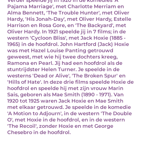
Verder speelde jij in 1920 in de komedies 'A
Pajama Marriage', met Charlotte Merriam en
Alma Bennett, 'The Trouble Hunter', met Oliver
Hardy, 'His Jonah-Day', met Oliver Hardy, Estelle
Harrison en Rosa Gore, en 'The Backyard', met
Oliver Hardy. In 1921 speelde jij in 7 films; in de
western 'Cycloon Bliss', met Jack Hoxie (1885 -
1965) in de hoofdrol. John Hartford (Jack) Hoxie
was met Hazel Louise Panting getrouwd
geweest, met wie hij twee dochters kreeg,
Ramona en Pearl. Jij had een hoofdrol als de
stuntrijdster Helen Turner. Je speelde in de
westerns 'Dead or Alive', 'The Broken Spur' en
'Hills of Hate'. In deze drie films speelde Hoxie de
hoofdrol en speelde hij met zijn vrouw Marin
Sais, geboren als Mae Smith (1890 - 1971). Van
1920 tot 1925 waren Jack Hoxie en Mae Smith
met elkaar getrouwd. Je speelde in de komedie
'A Motion to Adjourn', in de western 'The Double
O', met Hoxie in de hoofdrol, en in de western
'The Recoil', zonder Hoxie en met George
Chesebro in de hoofdrol.