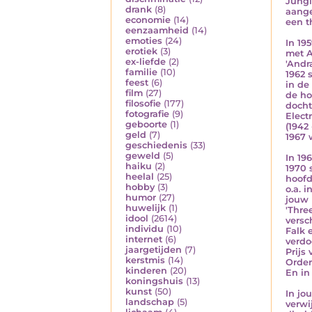
Jungl
drank
(8)
aange
economie
(14)
een t
eenzaamheid
(14)
emoties
(24)
In 19
erotiek
(3)
met A
ex-liefde
(2)
'Andra
familie
(10)
1962 s
feest
(6)
in de 
film
(27)
de ho
filosofie
(177)
docht
fotografie
(9)
Electr
geboorte
(1)
(1942
geld
(7)
1967 
geschiedenis
(33)
geweld
(5)
In 196
haiku
(2)
1970 
heelal
(25)
hoofd
hobby
(3)
o.a. 
humor
(27)
jouw 
huwelijk
(1)
'Thre
idool
(2614)
versc
individu
(10)
Falk 
internet
(6)
verdo
jaargetijden
(7)
Prijs
kerstmis
(14)
Order
kinderen
(20)
En in 
koningshuis
(13)
kunst
(50)
In jo
landschap
(5)
verwi