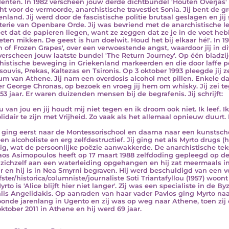
denten. In 1982 verscheen jouw derde dichtbundel 'Houten Overjas' 
ht voor de vermoorde, anarchistische travestiet Sonia. Jij bent de g
enland. Jij werd door de fascistische politie brutaal geslagen en jij
terie van Openbare Orde. Jij was bevriend met de anarchistische lei
eet dat de papieren liegen, want ze zeggen dat ze je in de voet he
eten mikken. De geest is hun doelwit. Houd het bij elkaar hé!'. In 
 of Frozen Grapes', over een verwoestende angst, waardoor jij in div
verscheen jouw laatste bundel 'The Return Journey'. Op één bladz
histische beweging in Griekenland markeerden en die door laffe p
souvis, Prekas, Kaltezas en Tsironis. Op 3 oktober 1993 pleegde jij z
um van Athene. Jij nam een overdosis alcohol met pillen. Enkele dag
er George Chronas, op bezoek en vroeg jij hem om whisky. Jij zei tege
53 jaar. Er waren duizenden mensen bij de begrafenis. Jij schrijft:
ou van jou en jij houdt mij niet tegen en ik droom ook niet. Ik leef. 
lidair te zijn met Vrijheid. Zo vaak als het allemaal opnieuw duurt. 
 ging eerst naar de Montessorischool en daarna naar een kunstschool
en alcoholiste en erg zelfdestructief. Jij ging net als Myrto drugs (
ig, wat de persoonlijke poëzie aanwakkerde. De anarchistische tek
aos Asimopoulos heeft op 17 maart 1988 zelfdoding gepleegd op de K
 zichzelf aan een waterleiding opgehangen en hij zat meermaals in
ar en hij is in Nea Smyrni begraven. Hij werd beschuldigd van een 
jfster/historica/columniste/journaliste Soti Triantafyllou (1957) woo
rto is 'Alice blijft hier niet langer'. Zij was een specialiste in de 
lis Angelidakis. Op aanraden van haar vader Pavlos ging Myrto 
oonde jarenlang in Ugento en zij was op weg naar Athene, toen zij 
oktober 2011 in Athene en hij werd 69 jaar.