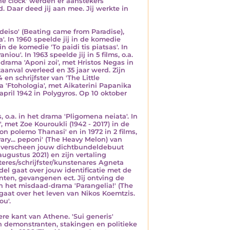
he clock' werden er aanstekers
 Daar deed jij aan mee. Jij werkte in
adeiso' (Beating came from Paradise),
'. In 1960 speelde jij in de komedie
 in de komedie 'To paidi tis piatsas'. In
niou'. In 1963 speelde jij in 5 films, o.a.
et drama 'Aponi zoi', met Hristos Negas in
taanval overleed en 35 jaar werd. Zijn
n schrijfster van 'The Little
ma 'Ftohologia', met Aikaterini Papanika
april 1942 in Polygyros. Op 10 oktober
, o.a. in het drama 'Pligomena neiata'. In
, met Zoe Kouroukli (1942 - 2017) in de
on polemo Thanasi' en in 1972 in 2 films,
 vary... peponi' (The Heavy Melon) van
78 verscheen jouw dichtbundeldebuut
augustus 2021) en zijn vertaling
teres/schrijfster/kunstenares Agneta
el gaat over jouw identificatie met de
nten, gevangenen ect. Jij ontving de
 in het misdaad-drama 'Parangelia!' (The
gaat over het leven van Nikos Koemtzis.
ou'.
ere kant van Athene. 'Sui generis'
en demonstranten, stakingen en politieke