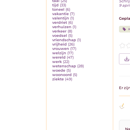
taal
(25)
Schrij
tijd
(33)
9 apri
toneel
(6)
vakantie
(7)
valentijn
(1)
Gepla
verdriet
(6)
verhuizen
(1)
K
verkeer
(8)
voedsel
(5)
vriendschap
(1)
vrijheid
(26)
vrouwen
(17)
welzijn
(17)
wereld
(47)
werk
(22)
wetenschap
(28)
woede
(5)
woonoord
(5)
ziekte
(49)
Er zi
Na