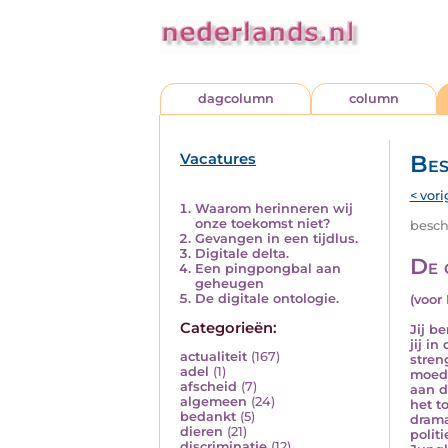
dagcolumn
column
Vacatures
Bes
< vori
Waarom herinneren wij
onze toekomst niet?
besch
Gevangen in een tijdlus.
Digitale delta.
De 
Een pingpongbal aan
geheugen
De digitale ontologie.
(voor
Categorieën:
Jij b
jij i
actualiteit
(167)
stren
adel
(1)
moede
afscheid
(7)
aan d
algemeen
(24)
het t
bedankt
(5)
drama
dieren
(21)
polit
discriminatie
(12)