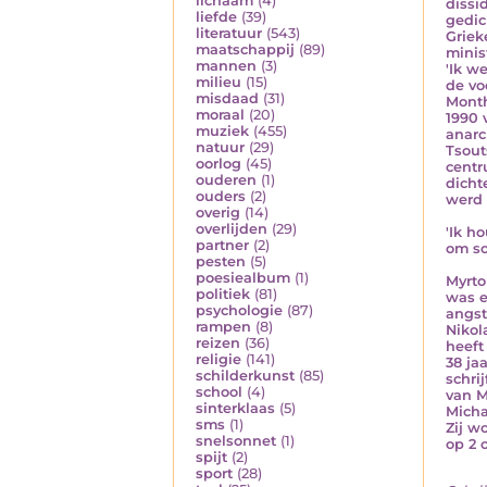
lichaam
(4)
dissi
liefde
(39)
gedic
literatuur
(543)
Griek
maatschappij
(89)
minis
mannen
(3)
'Ik w
milieu
(15)
de vo
misdaad
(31)
Month
moraal
(20)
1990 
muziek
(455)
anarc
natuur
(29)
Tsout
oorlog
(45)
centr
ouderen
(1)
dicht
ouders
(2)
werd 
overig
(14)
overlijden
(29)
'Ik h
partner
(2)
om so
pesten
(5)
poesiealbum
(1)
Myrto
politiek
(81)
was e
psychologie
(87)
angst
rampen
(8)
Nikol
reizen
(36)
heeft
religie
(141)
38 ja
schilderkunst
(85)
schri
school
(4)
van My
sinterklaas
(5)
Micha
sms
(1)
Zij w
snelsonnet
(1)
op 2 
spijt
(2)
sport
(28)