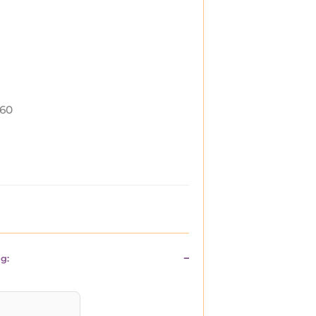
60
g: