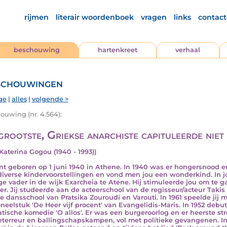
rijmen
literair woordenboek
vragen
links
contact
beschouwing
hartenkreet
verhaal
chouwingen
ge
|
alles
|
volgende >
ouwing (nr. 4.564):
grootste, Griekse anarchiste capituleerde niet
 Katerina Gogou (1940 - 1993))
ent geboren op 1 juni 1940 in Athene. In 1940 was er hongersnood 
n diverse kindervoorstellingen en vond men jou een wonderkind. In j
ge vader in de wijk Exarcheia te Atene. Hij stimuleerde jou om te g
r. Jij studeerde aan de acteerschool van de regisseur/acteur Takis 
e dansschool van Pratsika Zouroudi en Varouti. In 1961 speelde jij m
oneelstuk 'De Heer vijf procent' van Evangelidis-Maris. In 1952 debute
tische komedie 'O allos'. Er was een burgeroorlog en er heerste st
ieterreur en ballingschapskampen, vol met politieke gevangenen. I