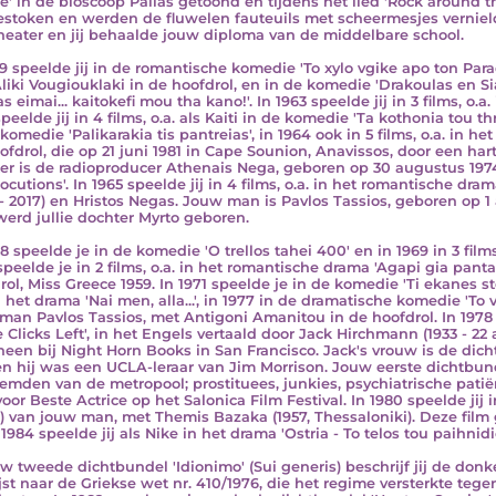
e' in de bioscoop Pallas getoond en tijdens het lied 'Rock around t
stoken en werden de fluwelen fauteuils met scheermesjes vernield.
heater en jij behaalde jouw diploma van de middelbare school.
59 speelde jij in de romantische komedie 'To xylo vgike apo ton Par
liki Vougiouklaki in de hoofdrol, en in de komedie 'Drakoulas en Sia
s eimai... kaitokefi mou tha kano!'. In 1963 speelde jij in 3 films, o.a.
peelde jij in 4 films, o.a. als Kaiti in de komedie 'Ta kothonia tou thra
komedie 'Palikarakia tis pantreias', in 1964 ook in 5 films, o.a. in h
ofdrol, die op 21 juni 1981 in Cape Sounion, Anavissos, door een har
er is de radioproducer Athenais Nega, geboren op 30 augustus 1974 e
ocutions'. In 1965 speelde jij in 4 films, o.a. in het romantische dra
 - 2017) en Hristos Negas. Jouw man is Pavlos Tassios, geboren op 1 
werd jullie dochter Myrto geboren.
8 speelde je in de komedie 'O trellos tahei 400' en in 1969 in 3 films
speelde je in 2 films, o.a. in het romantische drama 'Agapi gia panta'
rol, Miss Greece 1959. In 1971 speelde je in de komedie 'Ti ekanes st
in het drama 'Nai men, alla...', in 1977 in de dramatische komedie 'To
man Pavlos Tassios, met Antigoni Amanitou in de hoofdrol. In 19
e Clicks Left', in het Engels vertaald door Jack Hirchmann (1933 - 22 
heen bij Night Horn Books in San Francisco. Jack's vrouw is de dich
en hij was een UCLA-leraar van Jim Morrison. Jouw eerste dichtbund
emden van de metropool; prostituees, junkies, psychiatrische patië
 voor Beste Actrice op het Salonica Film Festival. In 1980 speelde jij
) van jouw man, met Themis Bazaka (1957, Thessaloniki). Deze film 
1984 speelde jij als Nike in het drama 'Ostria - To telos tou paihnidi
uw tweede dichtbundel 'Idionimo' (Sui generis) beschrijf jij de donk
jst naar de Griekse wet nr. 410/1976, die het regime versterkte teg