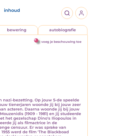
inhoud
bewering
autobiografie
voeg je beschouwing toe
en nazi-bezetting. Op jouw 5-de speelde
ouw tienerjaren woonde jij bij jouw zeer
aan acteren. Daarna woonde jij bij jouw
Mouzenidis (1909 - 1981) en jij studeerde
et het gezelschap Dino's Iliopoulos in
erde jij als filmactrice in de
renge censuur. Er was sprake van
n 1955 werd de film 'The Blackboad