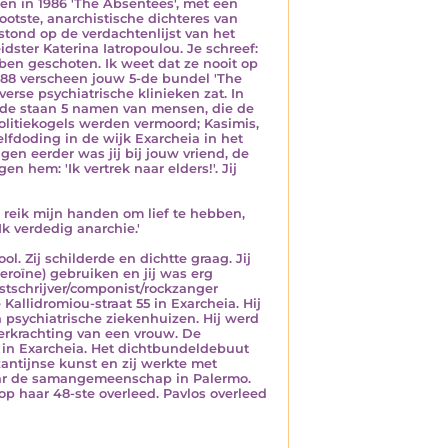
en in 1986 'The Absentees', met een
rootste, anarchistische dichteres van
 stond op de verdachtenlijst van het
dster Katerina Iatropoulou. Je schreef:
bben geschoten. Ik weet dat ze nooit op
1988 verscheen jouw 5-de bundel 'The
erse psychiatrische klinieken zat. In
ijde staan 5 namen van mensen, die de
olitiekogels werden vermoord; Kasimis,
elfdoding in de wijk Exarcheia in het
en eerder was jij bij jouw vriend, de
n hem: 'Ik vertrek naar elders!'. Jij
Ik reik mijn handen om lief te hebben,
Ik verdedig anarchie.'
. Zij schilderde en dichtte graag. Jij
heroïne) gebruiken en jij was erg
stschrijver/componist/rockzanger
allidromiou-straat 55 in Exarcheia. Hij
 psychiatrische ziekenhuizen. Hij werd
verkrachting van een vrouw. De
nt in Exarcheia. Het dichtbundeldebuut
Byzantijnse kunst en zij werkte met
naar de samangemeenschap in Palermo.
op haar 48-ste overleed. Pavlos overleed