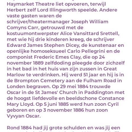
Haymarket Theatre liet opvoeren, terwijl
Herbert zelf Lord Illingworth speelde. Andere
vaste gasten waren de
schrijver/theatermanager Joseph William
Comyns Carr, getrouwd met de
kostuumontwerpster Alice Vansittard Srettell,
met wie hij drie kinderen kreeg, de schrijver
Edward James Stephen Dicey, de kunstenaar en
openlijke homoseksueel Carlo Pellegrini en de
componist Frederic Emes Clay, die op 24
november 1889 zelfdoding pleegde door zichzelf
in het bad in het huis van zijn zussen in Great
Marlow te verdrinken. Hij werd 51 jaar en hij is in
de Brompton Cemetery aan de Fulham Road in
Londen begraven. Op 29 mei 1884 trouwde
Oscar in de St James' Church in Paddington met
de hoogst liefdevolle en beeldschone Constance
Mary Lloyd. Op 5 juni 1885 werd hun zoon Cyril
geboren en op 3 november 1886 hun zoon
Vyvyan Oscar.
Rond 1884 had jij grote schulden en was jij een