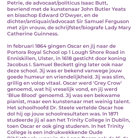
Petrie, de advocaat/politicus Isaac Butt,
bevriend met de kunstenaar John Butler Yeats
en bisschop Edward O'Dwyer, en de
dichter/antiquair/advocaat Sir Samuel Ferguson
met zijn vrouw, de schrijfster/biografe Lady Mary
Catherine Guinness.
In februari 1864 gingen Oscar en jij naar de
Portora Royal School op 1 Lough Shore Road in
Enniskillen, Ulster, in 1618 gesticht door koning
Jacobus I. Samuel Beckett ging later ook naar
deze school. Jij was er bekend vanwege jouw
goede humeur en vriendelijkheid. Jij was slim,
grillig en volop vitaal. Oscar werd 'Grey Crow'
genoemd, wat hij vreselijk vond, en jij werd
'Blue Blood' genoemd. Jij was een bekwame
pianist, maar een kunstenaar met weinig talent.
Het schoolhoofd Dr. Steele vertelde Oscar hoe
dol hij op jouw schoolresultaten was. In 1871
studeerde jij al aan het Trinity College in Dublin,
toen Oscar er ook ging studeren. In het Trinity
College is een indrukwekkende Oude