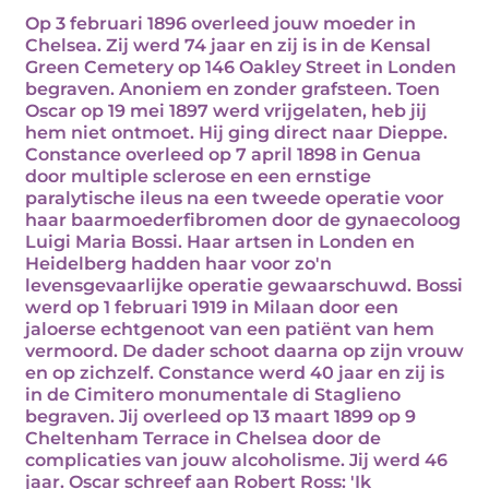
Op 3 februari 1896 overleed jouw moeder in
Chelsea. Zij werd 74 jaar en zij is in de Kensal
Green Cemetery op 146 Oakley Street in Londen
begraven. Anoniem en zonder grafsteen. Toen
Oscar op 19 mei 1897 werd vrijgelaten, heb jij
hem niet ontmoet. Hij ging direct naar Dieppe.
Constance overleed op 7 april 1898 in Genua
door multiple sclerose en een ernstige
paralytische ileus na een tweede operatie voor
haar baarmoederfibromen door de gynaecoloog
Luigi Maria Bossi. Haar artsen in Londen en
Heidelberg hadden haar voor zo'n
levensgevaarlijke operatie gewaarschuwd. Bossi
werd op 1 februari 1919 in Milaan door een
jaloerse echtgenoot van een patiënt van hem
vermoord. De dader schoot daarna op zijn vrouw
en op zichzelf. Constance werd 40 jaar en zij is
in de Cimitero monumentale di Staglieno
begraven. Jij overleed op 13 maart 1899 op 9
Cheltenham Terrace in Chelsea door de
complicaties van jouw alcoholisme. Jij werd 46
jaar. Oscar schreef aan Robert Ross: 'Ik