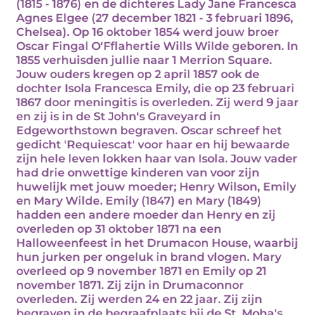
(1815 - 1876) en de dichteres Lady Jane Francesca
Agnes Elgee (27 december 1821 - 3 februari 1896,
Chelsea). Op 16 oktober 1854 werd jouw broer
Oscar Fingal O'Fflahertie Wills Wilde geboren. In
1855 verhuisden jullie naar 1 Merrion Square.
Jouw ouders kregen op 2 april 1857 ook de
dochter Isola Francesca Emily, die op 23 februari
1867 door meningitis is overleden. Zij werd 9 jaar
en zij is in de St John's Graveyard in
Edgeworthstown begraven. Oscar schreef het
gedicht 'Requiescat' voor haar en hij bewaarde
zijn hele leven lokken haar van Isola. Jouw vader
had drie onwettige kinderen van voor zijn
huwelijk met jouw moeder; Henry Wilson, Emily
en Mary Wilde. Emily (1847) en Mary (1849)
hadden een andere moeder dan Henry en zij
overleden op 31 oktober 1871 na een
Halloweenfeest in het Drumacon House, waarbij
hun jurken per ongeluk in brand vlogen. Mary
overleed op 9 november 1871 en Emily op 21
november 1871. Zij zijn in Drumaconnor
overleden. Zij werden 24 en 22 jaar. Zij zijn
begraven in de begraafplaats bij de St. Moha's