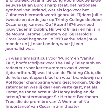
Bibliotheek, waar in de Long Room ook de 15-de
eeuwse Brian Buro's harp staat, het nationale
symbool van Ierland, wat als logo voor het
Guinness biermerk wordt gebruikt. Tijdens jullie
tweede en derde jaar op Trinity College deelden
Oscar en jij kamers. Op 19 april 1876 overleed
jouw vader in Dublin. Hij werd 61 jaar en hij is in
de Mount Jerome Cemetery op 158 Harold's
Cross Road begraven. In 1879 verhuisden jouw
moeder en jij naar Londen, waar jij een
journalist was.
Jij was dramacriticus voor 'Punch' en 'Vanity
Fair', hoofdschrijver voor The Daily Telegraph en
redacteur voor kerstnummers van diverse
tijdschriften. Jij was lid van de Fielding Club, die
de hele nacht open bleef en waar brandewijn en
Pol Roger champagne werd geschonken. Op de
zaterdagen was jij daar een vaste gast, net als
Oscar, de toneelacteur Sir Henry Irving en de
acteur/theatermanager Sir Herbert Beerbohm
Tree, die de première van 'A Woman of No
Importance' van Oscar in zijn theater