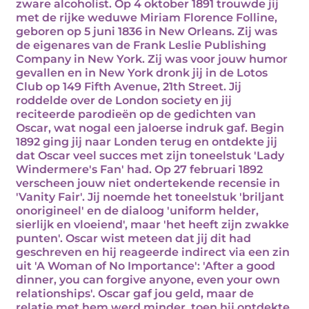
zware alcoholist. Op 4 oktober 1891 trouwde jij
met de rijke weduwe Miriam Florence Folline,
geboren op 5 juni 1836 in New Orleans. Zij was
de eigenares van de Frank Leslie Publishing
Company in New York. Zij was voor jouw humor
gevallen en in New York dronk jij in de Lotos
Club op 149 Fifth Avenue, 21th Street. Jij
roddelde over de London society en jij
reciteerde parodieën op de gedichten van
Oscar, wat nogal een jaloerse indruk gaf. Begin
1892 ging jij naar Londen terug en ontdekte jij
dat Oscar veel succes met zijn toneelstuk 'Lady
Windermere's Fan' had. Op 27 februari 1892
verscheen jouw niet ondertekende recensie in
'Vanity Fair'. Jij noemde het toneelstuk 'briljant
onorigineel' en de dialoog 'uniform helder,
sierlijk en vloeiend', maar 'het heeft zijn zwakke
punten'. Oscar wist meteen dat jij dit had
geschreven en hij reageerde indirect via een zin
uit 'A Woman of No Importance': 'After a good
dinner, you can forgive anyone, even your own
relationships'. Oscar gaf jou geld, maar de
relatie met hem werd minder, toen hij ontdekte,