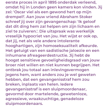
eerste proces in april 1895 onderdak verleend,
omdat hij in Londen geen kamers kon vinden. Jij
zei: 'Oscar viel als een gewond hert op mijn
drempel!'. Aan jouw vriend Abraham Stoker
schreef jij over zijn gevangenschap: 'Ik geloof
dat dit ding hem zal helpen om zijn lichaam en
ziel te zuiveren.'. Die uitspraak was werkelijk
vreselijk hypocriet van jou. Het wijst er ook op,
dat jij, net als vele andere intolerante
hooghartigen, zijn homoseksualiteit afkeurde.
Het getuigt van een sadistische jaloezie en een
inhumane afreageerdestructie. Jij hebt de
hoogst sensitieve gevoeligheidsgraad van jouw
broer niet willen en niet kunnen begrijpen. Het
ontbrak jou totaal aan inlevingsvermogen
jegens hem, want anders zou je wel geweten
hebben, dat een gevangenisstraf hem zou
breken, inplaats van helen. Iedere
gevangenisstraf is een sluipmoordenaar,
gevormd door martelende, gewetenloze,
agressieve, wraakzuchtige, genadeloze
sluipmoordenaars.