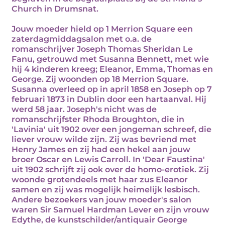
Church in Drumsnat.
Jouw moeder hield op 1 Merrion Square een
zaterdagmiddagsalon met o.a. de
romanschrijver Joseph Thomas Sheridan Le
Fanu, getrouwd met Susanna Bennett, met wie
hij 4 kinderen kreeg; Eleanor, Emma, Thomas en
George. Zij woonden op 18 Merrion Square.
Susanna overleed op in april 1858 en Joseph op 7
februari 1873 in Dublin door een hartaanval. Hij
werd 58 jaar. Joseph's nicht was de
romanschrijfster Rhoda Broughton, die in
'Lavinia' uit 1902 over een jongeman schreef, die
liever vrouw wilde zijn. Zij was bevriend met
Henry James en zij had een hekel aan jouw
broer Oscar en Lewis Carroll. In 'Dear Faustina'
uit 1902 schrijft zij ook over de homo-erotiek. Zij
woonde grotendeels met haar zus Eleanor
samen en zij was mogelijk heimelijk lesbisch.
Andere bezoekers van jouw moeder's salon
waren Sir Samuel Hardman Lever en zijn vrouw
Edythe, de kunstschilder/antiquair George