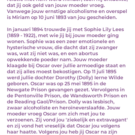
dat jij ook geld van jouw moeder vroeg.
Vanwege jouw ernstige alcoholisme en overspel
is Miriam op 10 juni 1893 van jou gescheiden.
In januari 1894 trouwde jij met Sophie Lily Lees
(1859 - 1922), met wie jij bij jouw moeder ging
wonen. Sophie was een zeer emotionele en
hysterische vrouw, die dacht dat zij zwanger
was, wat zij niet was, en een abortus
opwekkende poeder nam. Jouw moeder
klaagde bij Oscar over jullie armoedige staat en
dat zij alles moest bekostigen. Op 11 juli 1895
werd jullie dochter Dorothy (Dolly) Ierne Wilde
geboren. Oscar was op 25 mei 1895 in de
Newgate Prison gevangen gezet. Vervolgens in
de Pentonville Prison, de Wandsworth Prison en
de Reading Gaol/Prison. Dolly was lesbisch,
zwaar alcoholiste en heroïneverslaafde. Jouw
moeder vroeg Oscar om zich met jou te
verzoenen. Zij vond jou 'ziekelijk en extravagant'
en zij vond het vreselijk dat Oscar jou volgens
haar haatte. Volgens jou heb jij Oscar na zijn