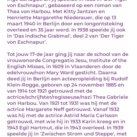
von Eschnapur', gebaseerd op een roman van
Thea von Harbou. Met Kitty Jantzen en
Henriette Margarethe Niederauer, die op 13
maart 1940 in Berlijn door een longontsteking
overleed en 35 jaar werd. In 1938 speelde jij ook
in 'Das indische Grabmal', deel 2 van 'Der Tiger
von Eschnapur'.
Tot jouw 17-de jaar ging jij naar de school van de
vrouwenorde Congregatio Jesu, Institute of the
English Misses, in 1609 in Vlaanderen door de
edelvrouw/non Mary Ward gesticht. Daarna
deed jij in Berlijn een acteeropleiding bij Rudolf
Klein-Rogge, geboren op 24 november 1885 en
van 1914 tot 1921 getrouwd met de
actrice/schrijfster/regisseuse/nazi Thea Gabriele
von Harbou. Van 1921 tot 1931 was hij met de
actrice Margarete Neff getrouwd. Vanaf 1932
was hij met de actrice Astrid Maria Carlsson
getrouwd, met wie hij in 1933 Karin kreeg en in
1943 Egil Hartmut, die in 1943 overleed. In 1939
speelde jij in 'Zwischen Strom und Steppe', met