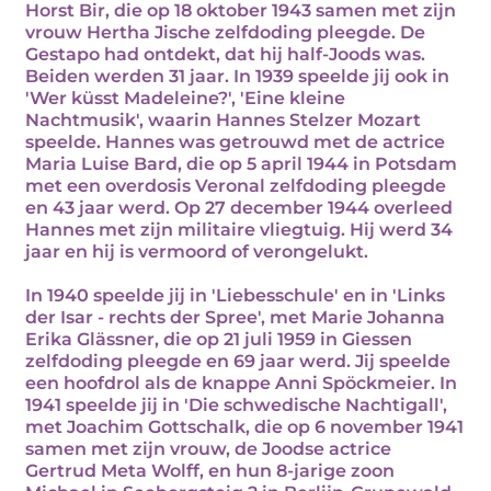
Horst Bir, die op 18 oktober 1943 samen met zijn
vrouw Hertha Jische zelfdoding pleegde. De
Gestapo had ontdekt, dat hij half-Joods was.
Beiden werden 31 jaar. In 1939 speelde jij ook in
'Wer küsst Madeleine?', 'Eine kleine
Nachtmusik', waarin Hannes Stelzer Mozart
speelde. Hannes was getrouwd met de actrice
Maria Luise Bard, die op 5 april 1944 in Potsdam
met een overdosis Veronal zelfdoding pleegde
en 43 jaar werd. Op 27 december 1944 overleed
Hannes met zijn militaire vliegtuig. Hij werd 34
jaar en hij is vermoord of verongelukt.
In 1940 speelde jij in 'Liebesschule' en in 'Links
der Isar - rechts der Spree', met Marie Johanna
Erika Glässner, die op 21 juli 1959 in Giessen
zelfdoding pleegde en 69 jaar werd. Jij speelde
een hoofdrol als de knappe Anni Spöckmeier. In
1941 speelde jij in 'Die schwedische Nachtigall',
met Joachim Gottschalk, die op 6 november 1941
samen met zijn vrouw, de Joodse actrice
Gertrud Meta Wolff, en hun 8-jarige zoon