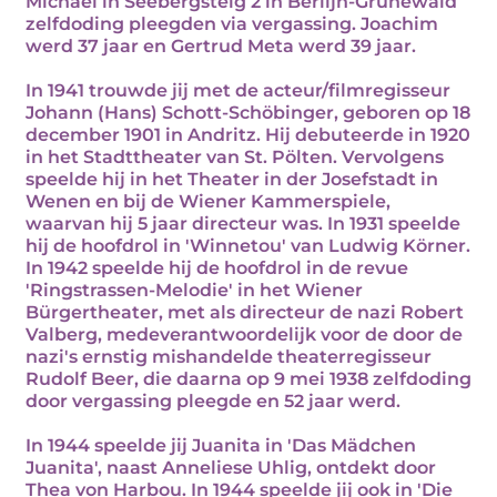
Michael in Seebergsteig 2 in Berlijn-Grunewald
zelfdoding pleegden via vergassing. Joachim
werd 37 jaar en Gertrud Meta werd 39 jaar.
In 1941 trouwde jij met de acteur/filmregisseur
Johann (Hans) Schott-Schöbinger, geboren op 18
december 1901 in Andritz. Hij debuteerde in 1920
in het Stadttheater van St. Pölten. Vervolgens
speelde hij in het Theater in der Josefstadt in
Wenen en bij de Wiener Kammerspiele,
waarvan hij 5 jaar directeur was. In 1931 speelde
hij de hoofdrol in 'Winnetou' van Ludwig Körner.
In 1942 speelde hij de hoofdrol in de revue
'Ringstrassen-Melodie' in het Wiener
Bürgertheater, met als directeur de nazi Robert
Valberg, medeverantwoordelijk voor de door de
nazi's ernstig mishandelde theaterregisseur
Rudolf Beer, die daarna op 9 mei 1938 zelfdoding
door vergassing pleegde en 52 jaar werd.
In 1944 speelde jij Juanita in 'Das Mädchen
Juanita', naast Anneliese Uhlig, ontdekt door
Thea von Harbou. In 1944 speelde jij ook in 'Die