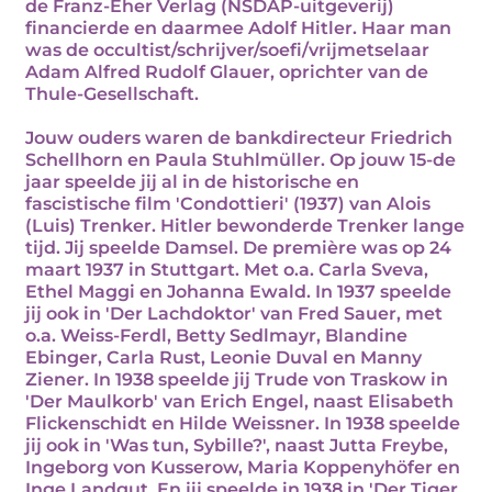
de Franz-Eher Verlag (NSDAP-uitgeverij)
financierde en daarmee Adolf Hitler. Haar man
was de occultist/schrijver/soefi/vrijmetselaar
Adam Alfred Rudolf Glauer, oprichter van de
Thule-Gesellschaft.
Jouw ouders waren de bankdirecteur Friedrich
Schellhorn en Paula Stuhlmüller. Op jouw 15-de
jaar speelde jij al in de historische en
fascistische film 'Condottieri' (1937) van Alois
(Luis) Trenker. Hitler bewonderde Trenker lange
tijd. Jij speelde Damsel. De première was op 24
maart 1937 in Stuttgart. Met o.a. Carla Sveva,
Ethel Maggi en Johanna Ewald. In 1937 speelde
jij ook in 'Der Lachdoktor' van Fred Sauer, met
o.a. Weiss-Ferdl, Betty Sedlmayr, Blandine
Ebinger, Carla Rust, Leonie Duval en Manny
Ziener. In 1938 speelde jij Trude von Traskow in
'Der Maulkorb' van Erich Engel, naast Elisabeth
Flickenschidt en Hilde Weissner. In 1938 speelde
jij ook in 'Was tun, Sybille?', naast Jutta Freybe,
Ingeborg von Kusserow, Maria Koppenyhöfer en
Inge Landgut. En jij speelde in 1938 in 'Der Tiger