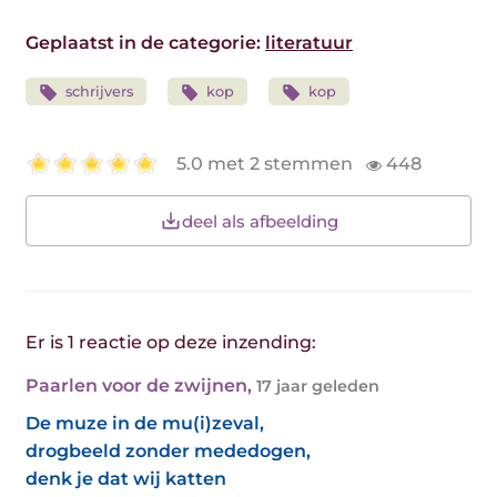
Geplaatst in de categorie:
literatuur
schrijvers
kop
kop
5.0 met 2 stemmen
448
deel als afbeelding
Er is 1 reactie op deze inzending:
Paarlen voor de zwijnen
,
17 jaar geleden
De muze in de mu(i)zeval,
drogbeeld zonder mededogen,
denk je dat wij katten