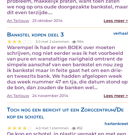
probleem, makkelijk praten, want toen zaten
we nog op ons oude doorgezakte bankstel, maar
dit even terzijde.…
An Terlouw
23 oktober 2014
Lees meer >
Bankstel kopen deel 3
verhaal
3.0 met 2 stemmen
994
Warempel ik had er een BOEK over moeten
schrijven, nog niet eerder was ik het voorbeeld
van pure en wanstaltige narigheid omtrent de
simpele aanschaf van een bankstel en nou zeg
ik bankstel maar in feite gaat het om een drie-
en tweezits bank. We hadden afgelopen week
dus week nummer 47 en tja, die datum stond op
de bon, dan zouden de banken wel…
An Terlouw
24 november 2014
Lees meer >
Toch nog een bericht uit een Zorgcentrum/De
kop en schotel
hartenkreet
4.0 met 1 stemmen
852
De kop en schotel, in plastic verpakt en met een