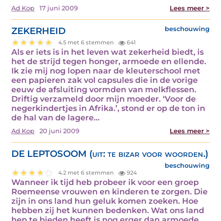
Ad Kop
17 juni 2009
Lees meer >
ZEKERHEID
beschouwing
4.5 met 6 stemmen
641
Als er iets is in het leven wat zekerheid biedt, is
het de strijd tegen honger, armoede en ellende.
Ik zie mij nog lopen naar de kleuterschool met
een papieren zak vol capsules die in de vorige
eeuw de afsluiting vormden van melkflessen.
Driftig verzameld door mijn moeder. ‘Voor de
negerkindertjes in Afrika.’, stond er op de ton in
de hal van de lagere…
Ad Kop
20 juni 2009
Lees meer >
DE LEPTOSOOM (uit: te bizar voor woorden.)
beschouwing
4.2 met 6 stemmen
924
Wanneer ik tijd heb probeer ik voor een groep
Roemeense vrouwen en kinderen te zorgen. Die
zijn in ons land hun geluk komen zoeken. Hoe
hebben zij het kunnen bedenken. Wat ons land
hen te bieden heeft is nog erger dan armoede