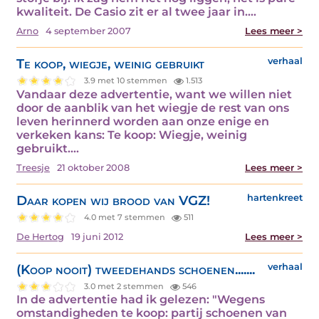
kwaliteit. De Casio zit er al twee jaar in.…
Arno
4 september 2007
Lees meer >
Te koop, wiegje, weinig gebruikt
verhaal
3.9 met 10 stemmen
1.513
Vandaar deze advertentie, want we willen niet
door de aanblik van het wiegje de rest van ons
leven herinnerd worden aan onze enige en
verkeken kans: Te koop: Wiegje, weinig
gebruikt.…
Treesje
21 oktober 2008
Lees meer >
Daar kopen wij brood van VGZ!
hartenkreet
4.0 met 7 stemmen
511
De Hertog
19 juni 2012
Lees meer >
(Koop nooit) tweedehands schoenen.......
verhaal
3.0 met 2 stemmen
546
In de advertentie had ik gelezen: "Wegens
omstandigheden te koop: partij schoenen van