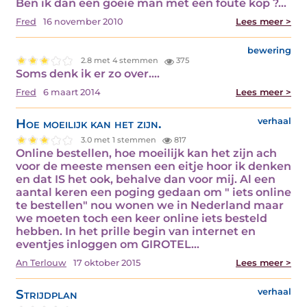
Ben ik dan een goeie man met een foute kop ?…
Fred
16 november 2010
Lees meer >
bewering
2.8 met 4 stemmen
375
Soms denk ik er zo over.…
Fred
6 maart 2014
Lees meer >
Hoe moeilijk kan het zijn.
verhaal
3.0 met 1 stemmen
817
Online bestellen, hoe moeilijk kan het zijn ach
voor de meeste mensen een eitje hoor ik denken
en dat IS het ook, behalve dan voor mij. Al een
aantal keren een poging gedaan om " iets online
te bestellen" nou wonen we in Nederland maar
we moeten toch een keer online iets besteld
hebben. In het prille begin van internet en
eventjes inloggen om GIROTEL…
An Terlouw
17 oktober 2015
Lees meer >
Strijdplan
verhaal