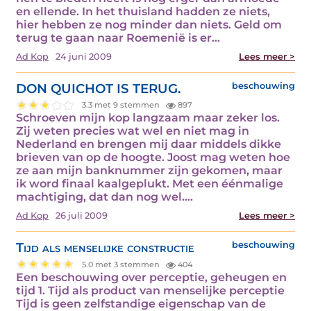
en ellende. In het thuisland hadden ze niets,
hier hebben ze nog minder dan niets. Geld om
terug te gaan naar Roemenië is er…
Ad Kop
24 juni 2009
Lees meer >
DON QUICHOT IS TERUG.
beschouwing
3.3 met 9 stemmen
897
Schroeven mijn kop langzaam maar zeker los.
Zij weten precies wat wel en niet mag in
Nederland en brengen mij daar middels dikke
brieven van op de hoogte. Joost mag weten hoe
ze aan mijn banknummer zijn gekomen, maar
ik word finaal kaalgeplukt. Met een éénmalige
machtiging, dat dan nog wel.…
Ad Kop
26 juli 2009
Lees meer >
Tijd als menselijke constructie
beschouwing
5.0 met 3 stemmen
404
Een beschouwing over perceptie, geheugen en
tijd 1. Tijd als product van menselijke perceptie
Tijd is geen zelfstandige eigenschap van de