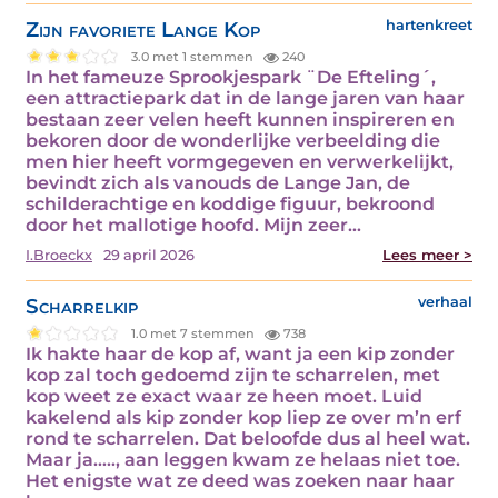
Zijn favoriete Lange Kop
hartenkreet
3.0 met 1 stemmen
240
In het fameuze Sprookjespark ¨De Efteling´,
een attractiepark dat in de lange jaren van haar
bestaan zeer velen heeft kunnen inspireren en
bekoren door de wonderlijke verbeelding die
men hier heeft vormgegeven en verwerkelijkt,
bevindt zich als vanouds de Lange Jan, de
schilderachtige en koddige figuur, bekroond
door het mallotige hoofd. Mijn zeer…
I.Broeckx
29 april 2026
Lees meer >
Scharrelkip
verhaal
1.0 met 7 stemmen
738
Ik hakte haar de kop af, want ja een kip zonder
kop zal toch gedoemd zijn te scharrelen, met
kop weet ze exact waar ze heen moet. Luid
kakelend als kip zonder kop liep ze over m’n erf
rond te scharrelen. Dat beloofde dus al heel wat.
Maar ja….., aan leggen kwam ze helaas niet toe.
Het enigste wat ze deed was zoeken naar haar