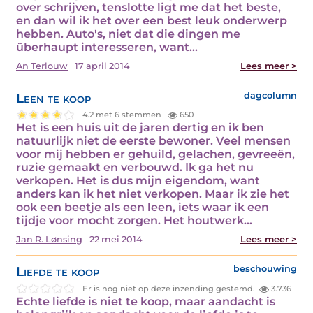
over schrijven, tenslotte ligt me dat het beste,
en dan wil ik het over een best leuk onderwerp
hebben. Auto's, niet dat die dingen me
überhaupt interesseren, want…
An Terlouw
17 april 2014
Lees meer >
Leen te koop
dagcolumn
4.2 met 6 stemmen
650
Het is een huis uit de jaren dertig en ik ben
natuurlijk niet de eerste bewoner. Veel mensen
voor mij hebben er gehuild, gelachen, gevreeën,
ruzie gemaakt en verbouwd. Ik ga het nu
verkopen. Het is dus mijn eigendom, want
anders kan ik het niet verkopen. Maar ik zie het
ook een beetje als een leen, iets waar ik een
tijdje voor mocht zorgen. Het houtwerk…
Jan R. Lønsing
22 mei 2014
Lees meer >
Liefde te koop
beschouwing
Er is nog niet op deze inzending gestemd.
3.736
Echte liefde is niet te koop, maar aandacht is