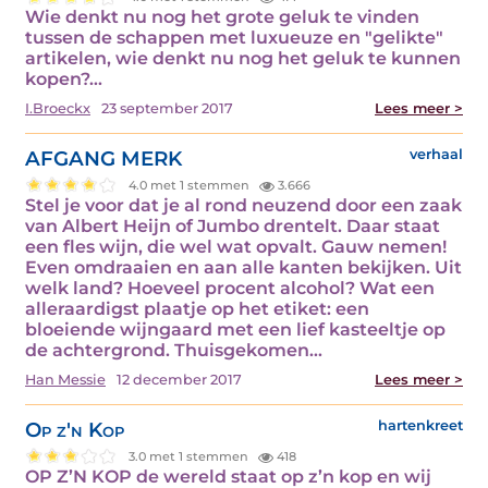
Wie denkt nu nog het grote geluk te vinden
tussen de schappen met luxueuze en "gelikte"
artikelen, wie denkt nu nog het geluk te kunnen
kopen?…
I.Broeckx
23 september 2017
Lees meer >
AFGANG MERK
verhaal
4.0 met 1 stemmen
3.666
Stel je voor dat je al rond neuzend door een zaak
van Albert Heijn of Jumbo drentelt. Daar staat
een fles wijn, die wel wat opvalt. Gauw nemen!
Even omdraaien en aan alle kanten bekijken. Uit
welk land? Hoeveel procent alcohol? Wat een
alleraardigst plaatje op het etiket: een
bloeiende wijngaard met een lief kasteeltje op
de achtergrond. Thuisgekomen…
Han Messie
12 december 2017
Lees meer >
Op z'n Kop
hartenkreet
3.0 met 1 stemmen
418
OP Z’N KOP de wereld staat op z’n kop en wij