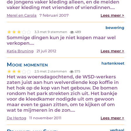
de jongens vaker kleding alleen, en de meiden
vaker kleding met vrienden of vriendinnen.…
Merel en Carola
7 februari 2007
Lees meer >
bewering
3.3 met 9 stemmen
489
Sommige dingen kun je niet kopen maar wel
verkopen.…
Katja Bruning
21 juli 2012
Lees meer >
Mooie momenten
hartenkreet
2.5 met 2 stemmen
575
Het was woensdagochtend, de WSD-werkers
zaten juist aan hun welverdiende kop koffie in
het hok op de kop van het gebouw. De bomen
rondom het park strekten zich uit. Het bankje
voor de kleedkamer nodigde uit om gewoon
maar even te gaan zitten, om te kijken of om
wat te mijmeren in de zon.…
De Hertog
11 november 2011
Lees meer >
verhaal