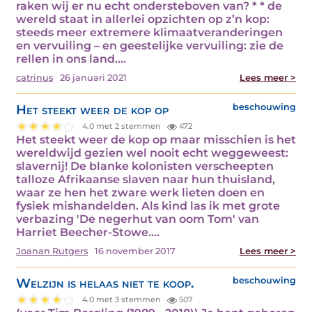
raken wij er nu echt ondersteboven van? * * de
wereld staat in allerlei opzichten op z’n kop:
steeds meer extremere klimaatveranderingen
en vervuiling – en geestelijke vervuiling: zie de
rellen in ons land.…
catrinus
26 januari 2021
Lees meer >
Het steekt weer de kop op
beschouwing
4.0 met 2 stemmen
472
Het steekt weer de kop op maar misschien is het
wereldwijd gezien wel nooit echt weggeweest:
slavernij! De blanke kolonisten verscheepten
talloze Afrikaanse slaven naar hun thuisland,
waar ze hen het zware werk lieten doen en
fysiek mishandelden. Als kind las ik met grote
verbazing 'De negerhut van oom Tom' van
Harriet Beecher-Stowe.…
Joanan Rutgers
16 november 2017
Lees meer >
Welzijn is helaas niet te koop.
beschouwing
4.0 met 3 stemmen
507