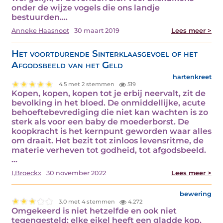
onder de wijze vogels die ons landje
bestuurden.…
Anneke Haasnoot
30 maart 2019
Lees meer >
Het voortdurende Sinterklaasgevoel of het
Afgodsbeeld van het Geld
hartenkreet
4.5 met 2 stemmen
519
Kopen, kopen, kopen tot je erbij neervalt, zit de
bevolking in het bloed. De onmiddellijke, acute
behoeftebevrediging die niet kan wachten is zo
sterk als voor een baby de moederborst. De
koopkracht is het kernpunt geworden waar alles
om draait. Het bezit tot zinloos levensritme, de
materie verheven tot godheid, tot afgodsbeeld.
…
I,Broeckx
30 november 2022
Lees meer >
bewering
3.0 met 4 stemmen
4.272
Omgekeerd is niet hetzelfde en ook niet
tegengesteld: elke eikel heeft een gladde kop,