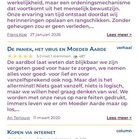
werkelijkheid, maar een ordeningsmechanisme
dat voortkomt uit het menselijk bewustzijn.
Onze ervaring van tijd ontstaat doordat wij
herinneringen opslaan en rangschikken. Zonder
geheugen zou er geen verleden,…
Frans Kop
27 januari 2026
Lees meer >
De paniek, het virus en Moeder Aarde
verhaal
5.0 met 1 stemmen
487
De aardbol laat weten dat blijkbaar we zijn
vergeten goed voor haar te zorgen, we nemen
alles voor goed- voor lief en voor
vanzelfsprekend ook nog. Maar dat is het
allerminst! Niets gaat vanzelf, niets is logisch,
maar we willen heel graag denken van wel. We
worden met onze neus op nare feiten gedrukt,
immers leven we er om Moeder Aarde maar op
los,…
An Terlouw
11 maart 2020
Lees meer >
Kopen via internet
column