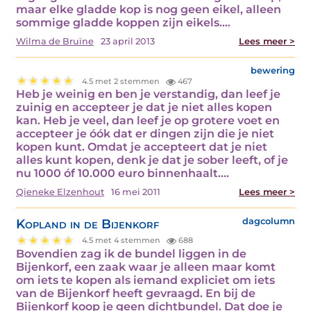
maar elke gladde kop is nog geen eikel, alleen
sommige gladde koppen zijn eikels.…
Wilma de Bruïne
23 april 2013
Lees meer >
bewering
4.5 met 2 stemmen
467
Heb je weinig en ben je verstandig, dan leef je
zuinig en accepteer je dat je niet alles kopen
kan. Heb je veel, dan leef je op grotere voet en
accepteer je óók dat er dingen zijn die je niet
kopen kunt. Omdat je accepteert dat je niet
alles kunt kopen, denk je dat je sober leeft, of je
nu 1000 óf 10.000 euro binnenhaalt.…
Qieneke Elzenhout
16 mei 2011
Lees meer >
Kopland in de Bijenkorf
dagcolumn
4.5 met 4 stemmen
688
Bovendien zag ik de bundel liggen in de
Bijenkorf, een zaak waar je alleen maar komt
om iets te kopen als iemand expliciet om iets
van de Bijenkorf heeft gevraagd. En bij de
Bijenkorf koop je geen dichtbundel. Dat doe je