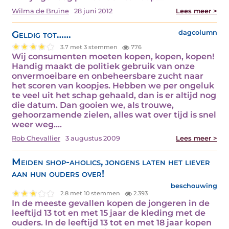
Wilma de Bruïne
28 juni 2012
Lees meer >
Geldig tot……
dagcolumn
3.7 met 3 stemmen
776
Wij consumenten moeten kopen, kopen, kopen!
Handig maakt de politiek gebruik van onze
onvermoeibare en onbeheersbare zucht naar
het scoren van koopjes. Hebben we per ongeluk
te veel uit het schap gehaald, dan is er altijd nog
die datum. Dan gooien we, als trouwe,
gehoorzamende zielen, alles wat over tijd is snel
weer weg.…
Rob Chevallier
3 augustus 2009
Lees meer >
Meiden shop-aholics, jongens laten het liever
aan hun ouders over!
beschouwing
2.8 met 10 stemmen
2.393
In de meeste gevallen kopen de jongeren in de
leeftijd 13 tot en met 15 jaar de kleding met de
ouders. In de leeftijd 13 tot en met 18 jaar kopen