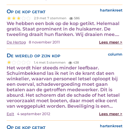
Op de kop getikt
hartenkreet
2.9 met 7 stemmen
586
We hebben een bok op de kop getikt. Helemaal
gratis. Staat prominent in de huiskamer. De
tweeling draait hun flanken. Wij draaien mee.…
De Hertog
8 november 2011
Lees meer >
De wereld op zijn kop
column
1.4 met 5 stemmen
438
Het wordt hier steeds minder leefbaar.
Schuimbekkend las ik net in de krant dat een
winkelier, waarvan personeel letsel oploopt bij
een overval, schadevergoeding moet gaan
betalen aan de getroffen medewerker. Dit is
absurd. Het schorem dat de schade of het letsel
veroorzaakt moet boeten, daar moet elke cent
van weggeplukt worden. Beveiliging is een…
Eelt
4 september 2012
Lees meer >
Op de kop getikt
hartenkreet