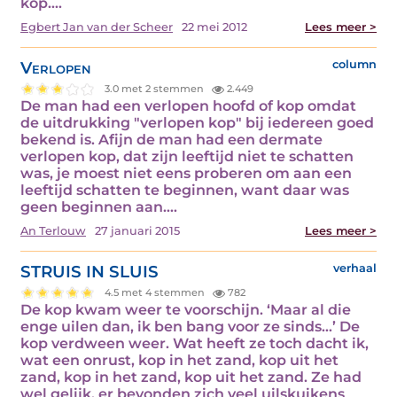
kop.…
Egbert Jan van der Scheer
22 mei 2012
Lees meer >
Verlopen
column
3.0 met 2 stemmen
2.449
De man had een verlopen hoofd of kop omdat
de uitdrukking "verlopen kop" bij iedereen goed
bekend is. Afijn de man had een dermate
verlopen kop, dat zijn leeftijd niet te schatten
was, je moest niet eens proberen om aan een
leeftijd schatten te beginnen, want daar was
geen beginnen aan.…
An Terlouw
27 januari 2015
Lees meer >
STRUIS IN SLUIS
verhaal
4.5 met 4 stemmen
782
De kop kwam weer te voorschijn. ‘Maar al die
enge uilen dan, ik ben bang voor ze sinds…’ De
kop verdween weer. Wat heeft ze toch dacht ik,
wat een onrust, kop in het zand, kop uit het
zand, kop in het zand, kop uit het zand. Ze had
wel gelijk, er bevonden zich veel uilskuikens