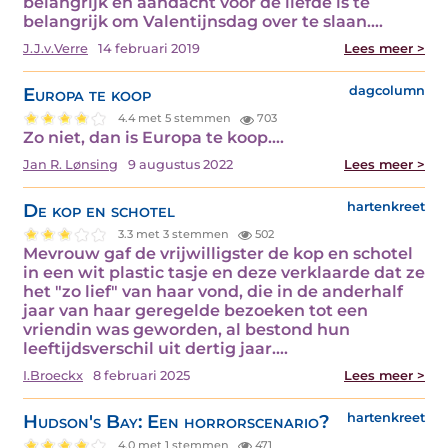
belangrijk en aandacht voor de liefde is te
belangrijk om Valentijnsdag over te slaan.…
J.J.v.Verre
14 februari 2019
Lees meer >
Europa te koop
dagcolumn
4.4 met 5 stemmen
703
Zo niet, dan is Europa te koop.…
Jan R. Lønsing
9 augustus 2022
Lees meer >
De kop en schotel
hartenkreet
3.3 met 3 stemmen
502
Mevrouw gaf de vrijwilligster de kop en schotel
in een wit plastic tasje en deze verklaarde dat ze
het "zo lief" van haar vond, die in de anderhalf
jaar van haar geregelde bezoeken tot een
vriendin was geworden, al bestond hun
leeftijdsverschil uit dertig jaar.…
I.Broeckx
8 februari 2025
Lees meer >
Hudson's Bay: Een horrorscenario?
hartenkreet
4.0 met 1 stemmen
471