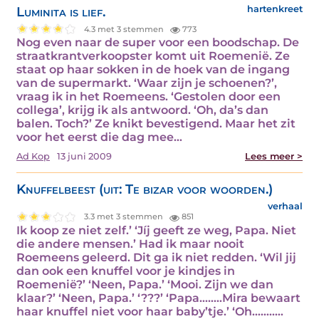
Luminita is lief.
hartenkreet
4.3 met 3 stemmen
773
Nog even naar de super voor een boodschap. De
straatkrantverkoopster komt uit Roemenië. Ze
staat op haar sokken in de hoek van de ingang
van de supermarkt. ‘Waar zijn je schoenen?’,
vraag ik in het Roemeens. ‘Gestolen door een
collega’, krijg ik als antwoord. ‘Oh, da’s dan
balen. Toch?’ Ze knikt bevestigend. Maar het zit
voor het eerst die dag mee…
Ad Kop
13 juni 2009
Lees meer >
Knuffelbeest (uit: Te bizar voor woorden.)
verhaal
3.3 met 3 stemmen
851
Ik koop ze niet zelf.’ ‘Jíj geeft ze weg, Papa. Niet
die andere mensen.’ Had ik maar nooit
Roemeens geleerd. Dit ga ik niet redden. ‘Wil jij
dan ook een knuffel voor je kindjes in
Roemenië?’ ‘Neen, Papa.’ ‘Mooi. Zijn we dan
klaar?’ ‘Neen, Papa.’ ‘???’ ‘Papa……..Mira bewaart
haar knuffel niet voor haar baby’tje.’ ‘Oh……..…