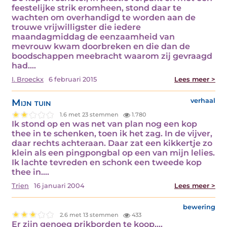
feestelijke strik eromheen, stond daar te
wachten om overhandigd te worden aan de
trouwe vrijwilligster die iedere
maandagmiddag de eenzaamheid van
mevrouw kwam doorbreken en die dan de
boodschappen meebracht waarom zij gevraagd
had.…
I. Broeckx
6 februari 2015
Lees meer >
Mijn tuin
verhaal
1.6 met 23 stemmen
1.780
Ik stond op en was net van plan nog een kop
thee in te schenken, toen ik het zag. In de vijver,
daar rechts achteraan. Daar zat een kikkertje zo
klein als een pingpongbal op een van mijn lelies.
Ik lachte tevreden en schonk een tweede kop
thee in.…
Trien
16 januari 2004
Lees meer >
bewering
2.6 met 13 stemmen
433
Er zijn genoeg prikborden te koop.…