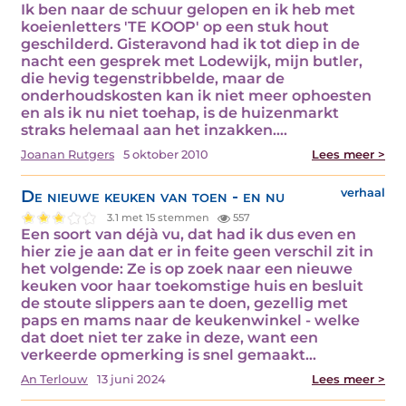
Ik ben naar de schuur gelopen en ik heb met
koeienletters 'TE KOOP' op een stuk hout
geschilderd. Gisteravond had ik tot diep in de
nacht een gesprek met Lodewijk, mijn butler,
die hevig tegenstribbelde, maar de
onderhoudskosten kan ik niet meer ophoesten
en als ik nu niet toehap, is de huizenmarkt
straks helemaal aan het inzakken.…
Joanan Rutgers
5 oktober 2010
Lees meer >
De nieuwe keuken van toen - en nu
verhaal
3.1 met 15 stemmen
557
Een soort van déjà vu, dat had ik dus even en
hier zie je aan dat er in feite geen verschil zit in
het volgende: Ze is op zoek naar een nieuwe
keuken voor haar toekomstige huis en besluit
de stoute slippers aan te doen, gezellig met
paps en mams naar de keukenwinkel - welke
dat doet niet ter zake in deze, want een
verkeerde opmerking is snel gemaakt…
An Terlouw
13 juni 2024
Lees meer >