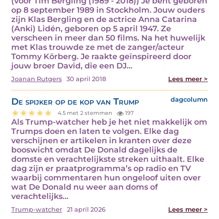
(voor Tim Bergling (1989 - 2018)) Je bent geboren
op 8 september 1989 in Stockholm. Jouw ouders
zijn Klas Bergling en de actrice Anna Catarina
(Anki) Lidén, geboren op 5 april 1947. Ze
verscheen in meer dan 50 films. Na het huwelijk
met Klas trouwde ze met de zanger/acteur
Tommy Körberg. Je raakte geïnspireerd door
jouw broer David, die een DJ…
Joanan Rutgers
30 april 2018
Lees meer >
De spijker op de kop van Trump
dagcolumn
4.5 met 2 stemmen
197
Als Trump-watcher heb je het niet makkelijk om
Trumps doen en laten te volgen. Elke dag
verschijnen er artikelen in kranten over deze
booswicht omdat De Donald dagelijks de
domste en verachtelijkste streken uithaalt. Elke
dag zijn er praatprogramma’s op radio en TV
waarbij commentaren hun ongeloof uiten over
wat De Donald nu weer aan doms of
verachtelijks…
Trump-watcher
21 april 2026
Lees meer >