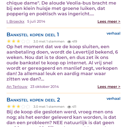
chique dame". De aloude Veolia-bus bracht me
bij een klein huisje met groene luiken, dat
popperig en poëtisch was ingericht.…
I. Broeckx
5 juli 2014
Lees meer >
Bankstel kopen deel 1
verhaal
3.0 met 1 stemmen
419
Op het moment dat we de koop sluiten, een
aanbetaling doen, wordt de Levertijd bekend, 6
weken. Nou dat is te doen, en dus zet ik ons
oude bankstel te koop op internet. Al vrij snel
wordt er gereageerd en manlief zegt, verkopen
dan! Ja allemaal leuk en aardig maar waar
zitten we dan?…
An Terlouw
23 oktober 2014
Lees meer >
Bankstel kopen deel 2
verhaal
3.0 met 1 stemmen
411
Bij de koop die gesloten werd, vroeg men ons
nog; als het eerder geleverd kan worden, is dat
dan een probleem? NEE natuurlijk is dat geen