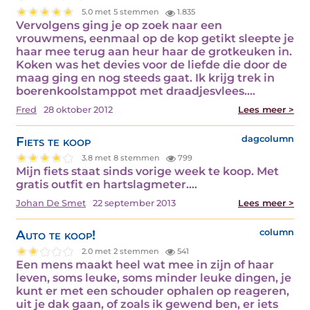
5.0 met 5 stemmen
1.835
Vervolgens ging je op zoek naar een
vrouwmens, eenmaal op de kop getikt sleepte je
haar mee terug aan heur haar de grotkeuken in.
Koken was het devies voor de liefde die door de
maag ging en nog steeds gaat. Ik krijg trek in
boerenkoolstamppot met draadjesvlees.…
Fred
28 oktober 2012
Lees meer >
Fiets te koop
dagcolumn
3.8 met 8 stemmen
799
Mijn fiets staat sinds vorige week te koop. Met
gratis outfit en hartslagmeter.…
Johan De Smet
22 september 2013
Lees meer >
Auto te koop!
column
2.0 met 2 stemmen
541
Een mens maakt heel wat mee in zijn of haar
leven, soms leuke, soms minder leuke dingen, je
kunt er met een schouder ophalen op reageren,
uit je dak gaan, of zoals ik gewend ben, er iets