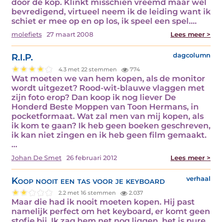
door de kop. Klinkt misschien vreemd maar wel
bevredigend, virtueel neem ik de leiding want ik
schiet er mee op en op los, ik speel een spel.…
molefiets
27 maart 2008
Lees meer >
R.I.P.
dagcolumn
4.3 met 22 stemmen
774
Wat moeten we van hem kopen, als de monitor
wordt uitgezet? Rood-wit-blauwe vlaggen met
zijn foto erop? Dan koop ik nog liever De
Honderd Beste Moppen van Toon Hermans, in
pocketformaat. Wat zal men van mij kopen, als
ik kom te gaan? Ik heb geen boeken geschreven,
ik kan niet zingen en ik heb geen film gemaakt.
…
Johan De Smet
26 februari 2012
Lees meer >
Koop nooit een tas voor je keyboard
verhaal
2.2 met 16 stemmen
2.037
Maar die had ik nooit moeten kopen. Hij past
namelijk perfect om het keyboard, er komt geen
stofje bij. Ik zag hem net nog liggen, het is pure