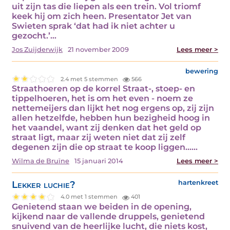
uit zijn tas die liepen als een trein. Vol triomf
keek hij om zich heen. Presentator Jet van
Swieten sprak ‘dat had ik niet achter u
gezocht.’…
Jos Zuijderwijk
21 november 2009
Lees meer >
bewering
2.4 met 5 stemmen
566
Straathoeren op de korrel Straat-, stoep- en
tippelhoeren, het is om het even - noem ze
nettemeijers dan lijkt het nog ergens op, zij zijn
allen hetzelfde, hebben hun bezigheid hoog in
het vaandel, want zij denken dat het geld op
straat ligt, maar zij weten niet dat zij zelf
degenen zijn die op straat te koop liggen...…
Wilma de Bruïne
15 januari 2014
Lees meer >
Lekker luchie?
hartenkreet
4.0 met 1 stemmen
401
Genietend staan we beiden in de opening,
kijkend naar de vallende druppels, genietend
snuivend van de heerlijke lucht, die niets kost,