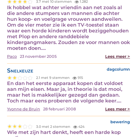
3.7 met 10 stemmen
1.282
Ik hobbel wat achter vriendin aan net zoals al
die andere stumpers van mannen die achter
hun koop- en voelgrage vrouwen aandweilen.
Om de vier meter zie ik een TV-toestel staan
waar een horde kinderen wordt beziggehouden
met Plop en andere randdebiele
kindergangmakers. Zouden ze voor mannen ook
moeten doen.…
Paco
23 november 2005
Lees meer >
Snelkeuze
dagcolumn
2.1 met 9 stemmen
915
En dan het eerste apparaat kopen dat voldoet
aan mijn eisen. Maar ja, in theorie is dat mooi,
maar het is makkelijker gezegd dan gedaan.
Toch maar eens proberen de volgende keer.…
Yvonne de Bruin
28 februari 2008
Lees meer >
bewering
3.0 met 2 stemmen
424
Wie met zijn hart denkt, heeft een harde kop