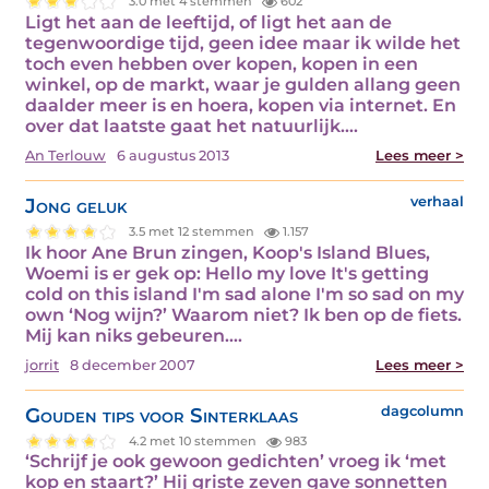
3.0 met 4 stemmen
602
Ligt het aan de leeftijd, of ligt het aan de
tegenwoordige tijd, geen idee maar ik wilde het
toch even hebben over kopen, kopen in een
winkel, op de markt, waar je gulden allang geen
daalder meer is en hoera, kopen via internet. En
over dat laatste gaat het natuurlijk.…
An Terlouw
6 augustus 2013
Lees meer >
Jong geluk
verhaal
3.5 met 12 stemmen
1.157
Ik hoor Ane Brun zingen, Koop's Island Blues,
Woemi is er gek op: Hello my love It's getting
cold on this island I'm sad alone I'm so sad on my
own ‘Nog wijn?’ Waarom niet? Ik ben op de fiets.
Mij kan niks gebeuren.…
jorrit
8 december 2007
Lees meer >
Gouden tips voor Sinterklaas
dagcolumn
4.2 met 10 stemmen
983
‘Schrijf je ook gewoon gedichten’ vroeg ik ‘met
kop en staart?’ Hij griste zeven gave sonnetten