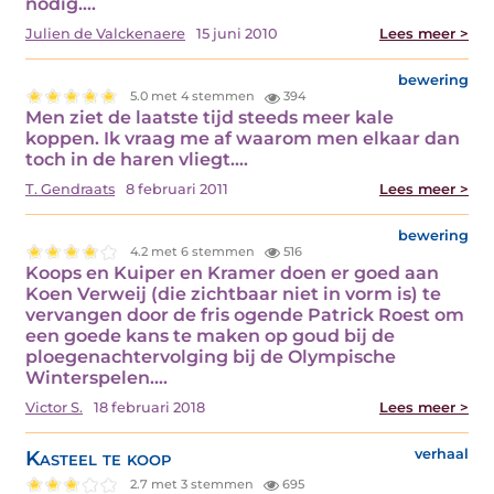
nodig.…
Julien de Valckenaere
15 juni 2010
Lees meer >
bewering
5.0 met 4 stemmen
394
Men ziet de laatste tijd steeds meer kale
koppen. Ik vraag me af waarom men elkaar dan
toch in de haren vliegt.…
T. Gendraats
8 februari 2011
Lees meer >
bewering
4.2 met 6 stemmen
516
Koops en Kuiper en Kramer doen er goed aan
Koen Verweij (die zichtbaar niet in vorm is) te
vervangen door de fris ogende Patrick Roest om
een goede kans te maken op goud bij de
ploegenachtervolging bij de Olympische
Winterspelen.…
Victor S.
18 februari 2018
Lees meer >
Kasteel te koop
verhaal
2.7 met 3 stemmen
695