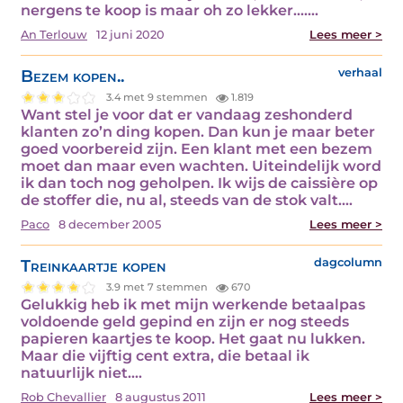
nergens te koop is maar oh zo lekker....…
An Terlouw
12 juni 2020
Lees meer >
Bezem kopen..
verhaal
3.4 met 9 stemmen
1.819
Want stel je voor dat er vandaag zeshonderd
klanten zo’n ding kopen. Dan kun je maar beter
goed voorbereid zijn. Een klant met een bezem
moet dan maar even wachten. Uiteindelijk word
ik dan toch nog geholpen. Ik wijs de caissière op
de stoffer die, nu al, steeds van de stok valt.…
Paco
8 december 2005
Lees meer >
Treinkaartje kopen
dagcolumn
3.9 met 7 stemmen
670
Gelukkig heb ik met mijn werkende betaalpas
voldoende geld gepind en zijn er nog steeds
papieren kaartjes te koop. Het gaat nu lukken.
Maar die vijftig cent extra, die betaal ik
natuurlijk niet.…
Rob Chevallier
8 augustus 2011
Lees meer >