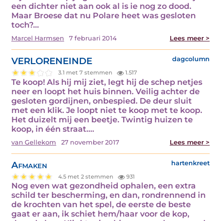
een dichter niet aan ook al is ie nog zo dood.
Maar Broese dat nu Polare heet was gesloten
toch?…
Marcel Harmsen
7 februari 2014
Lees meer >
VERLORENEINDE
dagcolumn
3.1 met 7 stemmen
1.517
Te koop! Als hij mij ziet, legt hij de schep netjes
neer en loopt het huis binnen. Veilig achter de
gesloten gordijnen, onbespied. De deur sluit
met een klik. Je loopt niet te koop met te koop.
Het duizelt mij een beetje. Twintig huizen te
koop, in één straat.…
van Gellekom
27 november 2017
Lees meer >
Afmaken
hartenkreet
4.5 met 2 stemmen
931
Nog even wat gezondheid ophalen, een extra
schild ter bescherming, en dan, rondrennend in
de krochten van het spel, de eerste de beste
gaat er aan, ik schiet hem/haar voor de kop,