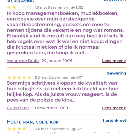
Verslaving
1.9 met 9 stemmen
1.012
Ik koop managementboeken, muziekboeken,
een boekje over mijn eerstvolgende
vakantiebestemming, pockets om mee te
nemen tijdens die vakantie en nog wat romans.
Eigenlijk vind ik mezelf dan nog best kritisch. Ik
heb regels over wat ik wel en niet koop: dingen
die ik totaal niet ken of die ik normaal
gesproken leen, die koop ik niet.…
Yvonne de Bruin
24 januari 2008
Lees meer >
bewering
5.0 met 2 stemmen
447
Sommige schrijvers kloppen de kwaliteit van
hun schrijfsels op met een lichtbeeld van hun
lelijke kop. Als de juiste vrouw reageert, is de
poes van de poëzie de klos.…
Guus Flater
10 november 2009
Lees meer >
Foute man, goeie kop
hartenkreet
4.0 met 7 stemmen
629