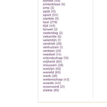
school
(48)
sinterklaas
(6)
sms
(3)
spijt
(15)
sport
(511)
sterkte
(9)
taal
(278)
tijd
(49)
toneel
(2)
vaderdag
(2)
vakantie
(6)
valentijn
(1)
verdriet
(28)
verhuizen
(1)
verkeer
(29)
voedsel
(14)
vriendschap
(19)
vrijheid
(80)
vrouwen
(28)
welzijn
(65)
wereld
(69)
werk
(28)
wetenschap
(43)
woede
(40)
woonoord
(21)
ziekte
(85)