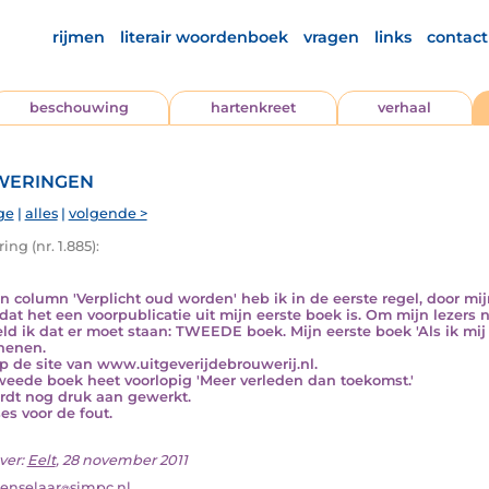
rijmen
literair woordenboek
vragen
links
contact
beschouwing
hartenkreet
verhaal
eringen
ge
|
alles
|
volgende >
ng (nr. 1.885):
jn column 'Verplicht oud worden' heb ik in de eerste regel, door m
 dat het een voorpublicatie uit mijn eerste boek is. Om mijn lezers
ld ik dat er moet staan: TWEEDE boek. Mijn eerste boek 'Als ik mij 
henen.
op de site van www.uitgeverijdebrouwerij.nl.
weede boek heet voorlopig 'Meer verleden dan toekomst.'
rdt nog druk aan gewerkt.
es voor de fout.
ver:
Eelt
, 28 november 2011
renselaar
simpc.nl