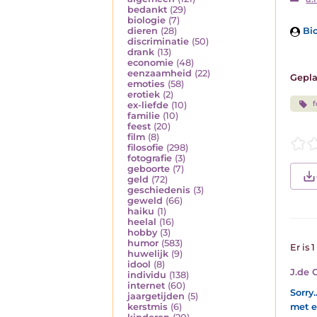
bedankt
(29)
biologie
(7)
dieren
(28)
Bio
discriminatie
(50)
drank
(13)
economie
(48)
eenzaamheid
(22)
Gepla
emoties
(58)
erotiek
(2)
f
ex-liefde
(10)
familie
(10)
feest
(20)
film
(8)
filosofie
(298)
fotografie
(3)
geboorte
(7)
geld
(72)
geschiedenis
(3)
geweld
(66)
haiku
(1)
heelal
(16)
hobby
(3)
humor
(583)
Er is 
huwelijk
(9)
idool
(8)
J.de 
individu
(138)
internet
(60)
Sorry.
jaargetijden
(5)
met e
kerstmis
(6)