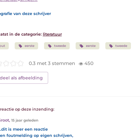
grafie van deze schrijver
atst in de categorie:
literatuur
out
eerste
tweede
eerste
tweede
0.3 met 3 stemmen
450
deel als afbeelding
1 reactie op deze inzending:
Groot
,
15 jaar geleden
..dit is meer een reactie
en foutmelding op eigen schrijven,