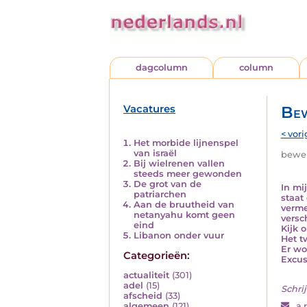
dagcolumn
column
Vacatures
Bew
< vori
Het morbide lijnenspel
van israël
beweri
Bij wielrenen vallen
steeds meer gewonden
De grot van de
In mi
patriarchen
staat
Aan de bruutheid van
verme
netanyahu komt geen
versc
eind
Kijk 
Libanon onder vuur
Het t
Er wo
Categorieën:
Excus
actualiteit
(301)
adel
(15)
Schrij
afscheid
(33)
algemeen
(121)
a.