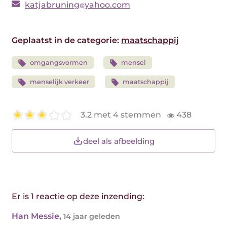
katjabruning
yahoo.com
Geplaatst in de categorie:
maatschappij
omgangsvormen
mensel
menselijk verkeer
maatschappij
3.2 met 4 stemmen
438
deel als afbeelding
Er is 1 reactie op deze inzending:
Han Messie
,
14 jaar geleden