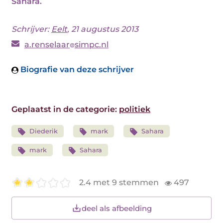
Sahara.
Schrijver:
Eelt
, 21 augustus 2013
a.renselaar
simpc.nl
Biografie van deze schrijver
Geplaatst in de categorie:
politiek
Diederik
mark
Sahara
mark
Sahara
2.4 met 9 stemmen
497
deel als afbeelding