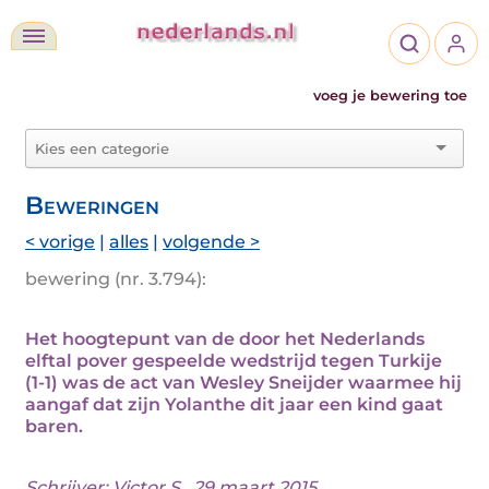
voeg je bewering toe
Beweringen
< vorige
|
alles
|
volgende >
bewering (nr. 3.794):
Het hoogtepunt van de door het Nederlands
elftal pover gespeelde wedstrijd tegen Turkije
(1-1) was de act van Wesley Sneijder waarmee hij
aangaf dat zijn Yolanthe dit jaar een kind gaat
baren.
Schrijver:
Victor S.
, 29 maart 2015