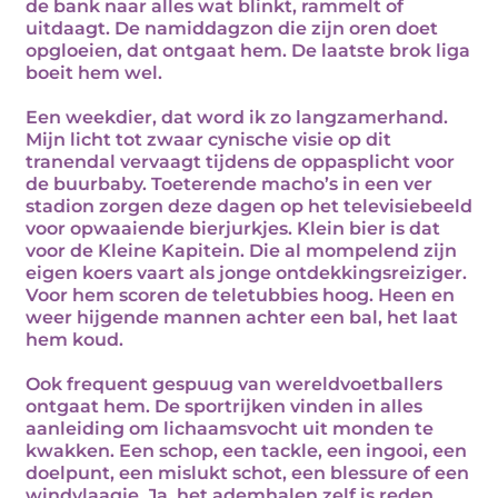
de bank naar alles wat blinkt, rammelt of
uitdaagt. De namiddagzon die zijn oren doet
opgloeien, dat ontgaat hem. De laatste brok liga
boeit hem wel.
Een weekdier, dat word ik zo langzamerhand.
Mijn licht tot zwaar cynische visie op dit
tranendal vervaagt tijdens de oppasplicht voor
de buurbaby. Toeterende macho’s in een ver
stadion zorgen deze dagen op het televisiebeeld
voor opwaaiende bierjurkjes. Klein bier is dat
voor de Kleine Kapitein. Die al mompelend zijn
eigen koers vaart als jonge ontdekkingsreiziger.
Voor hem scoren de teletubbies hoog. Heen en
weer hijgende mannen achter een bal, het laat
hem koud.
Ook frequent gespuug van wereldvoetballers
ontgaat hem. De sportrijken vinden in alles
aanleiding om lichaamsvocht uit monden te
kwakken. Een schop, een tackle, een ingooi, een
doelpunt, een mislukt schot, een blessure of een
windvlaagje. Ja, het ademhalen zelf is reden