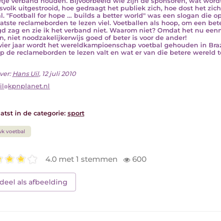
etje verband houden. Bijvoorbeeld wie zijn de sponsoren, wat word
rsvolk uitgestrooid, hoe gedraagt het publiek zich, hoe dost het zi
al. "Football for hope … builds a better world" was een slogan die 
atste reclameborden te lezen viel. Voetballen als hoop, om een bete
d zag en zie ik het verband niet. Waarom niet? Omdat het nu eenmaa
n, niet noodzakelijkerwijs goed of beter is voor de ander!
vier jaar wordt het wereldkampioenschap voetbal gehouden in Braz
p de reclameborden te lezen valt en wat er van die betere wereld 
ver:
Hans Uil
, 12 juli 2010
il
kpnplanet.nl
atst in de categorie:
sport
k voetbal
4.0 met 1 stemmen
600
deel als afbeelding