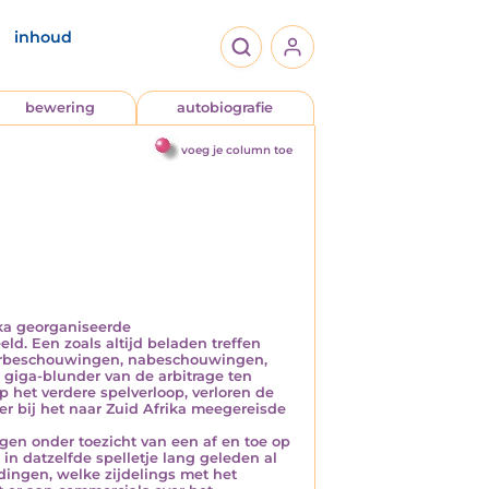
inhoud
bewering
autobiografie
voeg je column toe
ika georganiseerde
d. Een zoals altijd beladen treffen
orbeschouwingen, nabeschouwingen,
n giga-blunder van de arbitrage ten
 het verdere spelverloop, verloren de
er bij het naar Zuid Afrika meegereisde
gen onder toezicht van een af en toe op
 in datzelfde spelletje lang geleden al
dingen, welke zijdelings met het