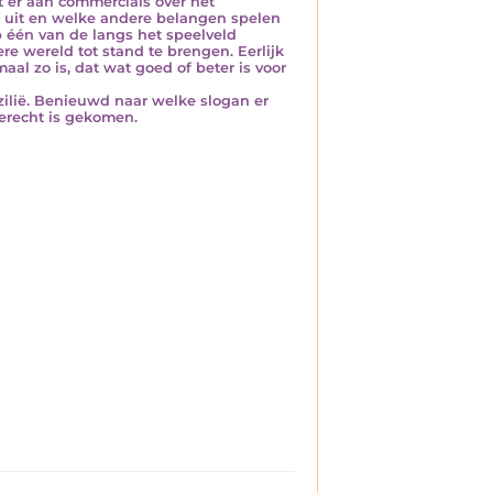
t er aan commercials over het
ch uit en welke andere belangen spelen
op één van de langs het speelveld
re wereld tot stand te brengen. Eerlijk
l zo is, dat wat goed of beter is voor
ilië. Benieuwd naar welke slogan er
terecht is gekomen.