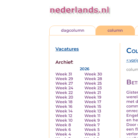
dagcolumn
column
Vacatures
Co
< vori
Archief:
2026
column
Week 31
Week 30
Week 29
Week 28
Bet
Week 27
Week 25
Week 24
Week 23
Giste
Week 22
Week 21
werel
Week 20
Week 19
met d
Week 18
Week 17
comme
Week 16
Week 15
onrec
Week 14
Week 13
Engel
Week 12
Week 11
en he
Week 10
Week 9
Door 
Week 8
Week 7
een f
Week 6
Week 5
verlo
Week 4
Week 3