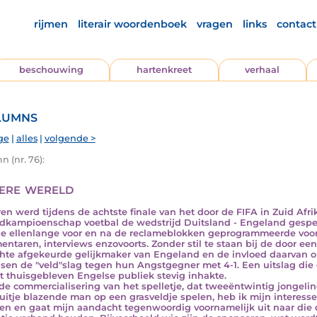
rijmen
literair woordenboek
vragen
links
contact
beschouwing
hartenkreet
verhaal
lumns
ge
|
alles
|
volgende >
 (nr. 76):
ere wereld
ren werd tijdens de achtste finale van het door de FIFA in Zuid Afr
dkampioenschap voetbal de wedstrijd Duitsland - Engeland gespeel
e ellenlange voor en na de reclameblokken geprogrammeerde vo
ntaren, interviews enzovoorts. Zonder stil te staan bij de door ee
hte afgekeurde gelijkmaker van Engeland en de invloed daarvan op
sen de "veld"slag tegen hun Angstgegner met 4-1. Een uitslag die 
t thuisgebleven Engelse publiek stevig inhakte.
de commercialisering van het spelletje, dat tweeëntwintig jongelin
luitje blazende man op een grasveldje spelen, heb ik mijn interesse
ren en gaat mijn aandacht tegenwoordig voornamelijk uit naar die 