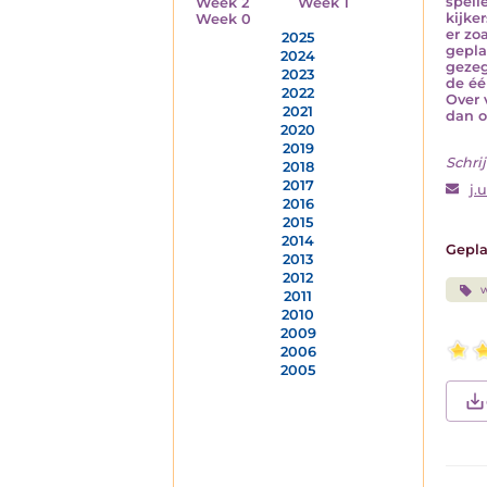
spell
Week 2
Week 1
kijke
Week 0
er zo
2025
gepla
2024
gezeg
2023
de éé
2022
Over 
2021
dan o
2020
2019
Schrij
2018
2017
j.u
2016
2015
2014
Gepla
2013
2012
w
2011
2010
2009
2006
2005