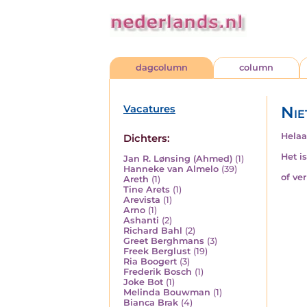
dagcolumn
column
Vacatures
Nie
Helaa
Dichters:
Het i
Jan R. Lønsing (Ahmed)
(1)
Hanneke van Almelo
(39)
of ve
Areth
(1)
Tine Arets
(1)
Arevista
(1)
Arno
(1)
Ashanti
(2)
Richard Bahl
(2)
Greet Berghmans
(3)
Freek Berglust
(19)
Ria Boogert
(3)
Frederik Bosch
(1)
Joke Bot
(1)
Melinda Bouwman
(1)
Bianca Brak
(4)