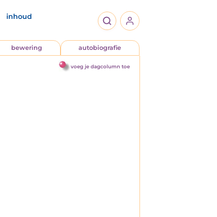
inhoud
bewering
autobiografie
voeg je dagcolumn toe