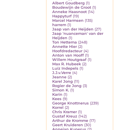
Albert Goudberg
(1)
Boudewijn de Groot
(1)
Anneke Haasnoot
(14)
Happyturf
(19)
Marcel Harmsen
(135)
harrem
(1)
Jaap van der Heijden
(27)
Jaap 'nuanceman' van der
Heijden
(1)
Ton Hettema
(248)
Annette Hier
(2)
Hoofdredacteur
(4)
Anton van Hooff
(1)
Willem Houtgraaf
(1)
Max R. Hubeek
(2)
Luíz Indepels
(1)
J.J.v.Verre
(4)
Jeanne
(2)
Karel Jong
(11)
Rogier de Jong
(3)
Simon K.
(1)
Karin
(1)
Kees
(9)
George Knottnerus
(239)
Korrel
(2)
Chris Kramer
(1)
Gustaf Kreuz
(142)
Arthur de Kromme
(17)
Geert Kruideren
(30)
Annejan Kuperus
(2)