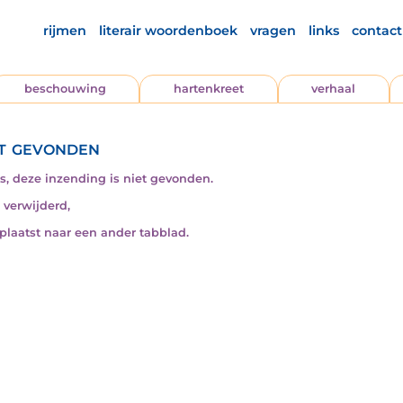
rijmen
literair woordenboek
vragen
links
contact
beschouwing
hartenkreet
verhaal
t gevonden
s, deze inzending is niet gevonden.
s verwijderd,
rplaatst naar een ander tabblad.