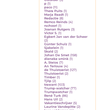
p
(1)
paco
(11)
Thera Puits
(1)
Marja Raadt
(1)
Redactie
(8)
Remco Reinds
(4)
rschoorl
(1)
Joanan Rutgers
(3)
Victor S.
(1)
Egbert Jan van der Scheer
(2)
Günter Schulz
(1)
Sjakelein
(1)
Skald
(2)
Johan De Smet
(158)
dieneke smink
(1)
A. Steios
(7)
An Terlouw
(4)
de Thuistoerist
(127)
Thuistoerist
(2)
Timber
(1)
Tjilp
(2)
trawant
(103)
Trump-watcher
(77)
Trumpwatcher
(1)
René Turk
(86)
Hans Uil
(2)
Vakantieschrijver
(5)
Laurine Vandepitte
(2)