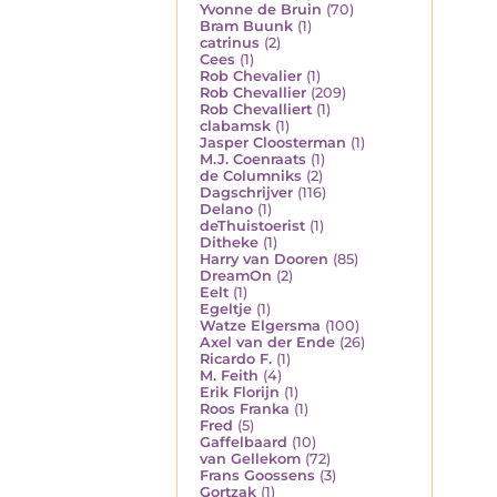
Yvonne de Bruin
(70)
Bram Buunk
(1)
catrinus
(2)
Cees
(1)
Rob Chevalier
(1)
Rob Chevallier
(209)
Rob Chevalliert
(1)
clabamsk
(1)
Jasper Cloosterman
(1)
M.J. Coenraats
(1)
de Columniks
(2)
Dagschrijver
(116)
Delano
(1)
deThuistoerist
(1)
Ditheke
(1)
Harry van Dooren
(85)
DreamOn
(2)
Eelt
(1)
Egeltje
(1)
Watze Elgersma
(100)
Axel van der Ende
(26)
Ricardo F.
(1)
M. Feith
(4)
Erik Florijn
(1)
Roos Franka
(1)
Fred
(5)
Gaffelbaard
(10)
van Gellekom
(72)
Frans Goossens
(3)
Gortzak
(1)