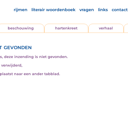
rijmen
literair woordenboek
vragen
links
contact
beschouwing
hartenkreet
verhaal
t gevonden
s, deze inzending is niet gevonden.
s verwijderd,
rplaatst naar een ander tabblad.