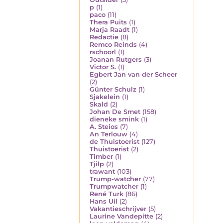
p
(1)
paco
(11)
Thera Puits
(1)
Marja Raadt
(1)
Redactie
(8)
Remco Reinds
(4)
rschoorl
(1)
Joanan Rutgers
(3)
Victor S.
(1)
Egbert Jan van der Scheer
(2)
Günter Schulz
(1)
Sjakelein
(1)
Skald
(2)
Johan De Smet
(158)
dieneke smink
(1)
A. Steios
(7)
An Terlouw
(4)
de Thuistoerist
(127)
Thuistoerist
(2)
Timber
(1)
Tjilp
(2)
trawant
(103)
Trump-watcher
(77)
Trumpwatcher
(1)
René Turk
(86)
Hans Uil
(2)
Vakantieschrijver
(5)
Laurine Vandepitte
(2)