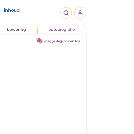
inhoud
bewering
autobiografie
voeg je dagcolumn toe