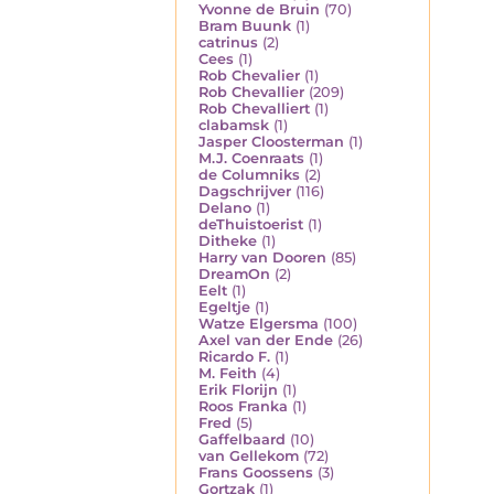
Yvonne de Bruin
(70)
Bram Buunk
(1)
catrinus
(2)
Cees
(1)
Rob Chevalier
(1)
Rob Chevallier
(209)
Rob Chevalliert
(1)
clabamsk
(1)
Jasper Cloosterman
(1)
M.J. Coenraats
(1)
de Columniks
(2)
Dagschrijver
(116)
Delano
(1)
deThuistoerist
(1)
Ditheke
(1)
Harry van Dooren
(85)
DreamOn
(2)
Eelt
(1)
Egeltje
(1)
Watze Elgersma
(100)
Axel van der Ende
(26)
Ricardo F.
(1)
M. Feith
(4)
Erik Florijn
(1)
Roos Franka
(1)
Fred
(5)
Gaffelbaard
(10)
van Gellekom
(72)
Frans Goossens
(3)
Gortzak
(1)