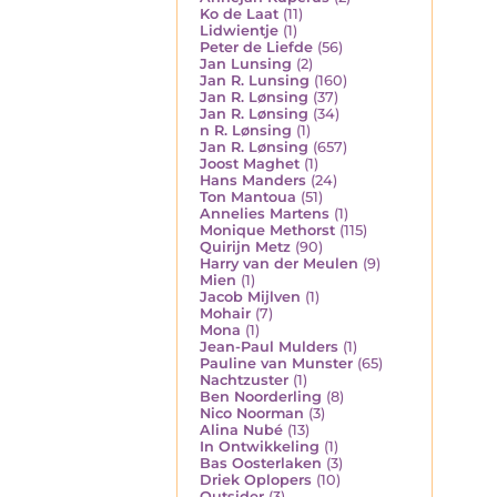
Ko de Laat
(11)
Lidwientje
(1)
Peter de Liefde
(56)
Jan Lunsing
(2)
Jan R. Lunsing
(160)
Jan R. Lønsing
(37)
Jan R. Lønsing
(34)
n R. Lønsing
(1)
Jan R. Lønsing
(657)
Joost Maghet
(1)
Hans Manders
(24)
Ton Mantoua
(51)
Annelies Martens
(1)
Monique Methorst
(115)
Quirijn Metz
(90)
Harry van der Meulen
(9)
Mien
(1)
Jacob Mijlven
(1)
Mohair
(7)
Mona
(1)
Jean-Paul Mulders
(1)
Pauline van Munster
(65)
Nachtzuster
(1)
Ben Noorderling
(8)
Nico Noorman
(3)
Alina Nubé
(13)
In Ontwikkeling
(1)
Bas Oosterlaken
(3)
Driek Oplopers
(10)
Outsider
(3)