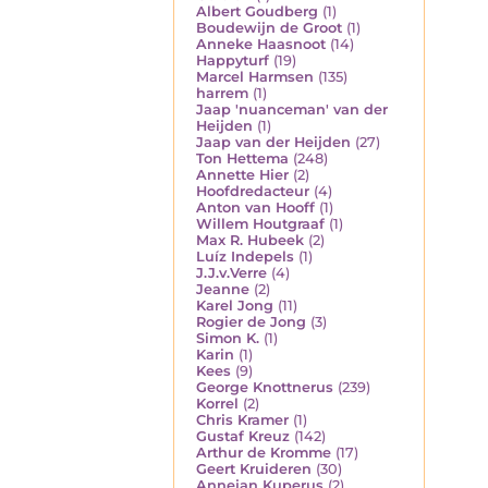
Albert Goudberg
(1)
Boudewijn de Groot
(1)
Anneke Haasnoot
(14)
Happyturf
(19)
Marcel Harmsen
(135)
harrem
(1)
Jaap 'nuanceman' van der
Heijden
(1)
Jaap van der Heijden
(27)
Ton Hettema
(248)
Annette Hier
(2)
Hoofdredacteur
(4)
Anton van Hooff
(1)
Willem Houtgraaf
(1)
Max R. Hubeek
(2)
Luíz Indepels
(1)
J.J.v.Verre
(4)
Jeanne
(2)
Karel Jong
(11)
Rogier de Jong
(3)
Simon K.
(1)
Karin
(1)
Kees
(9)
George Knottnerus
(239)
Korrel
(2)
Chris Kramer
(1)
Gustaf Kreuz
(142)
Arthur de Kromme
(17)
Geert Kruideren
(30)
Annejan Kuperus
(2)