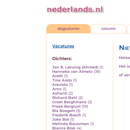
dagcolumn
column
Vacatures
Nie
Helaa
Dichters:
Het i
Jan R. Lønsing (Ahmed)
(1)
Hanneke van Almelo
(39)
of ve
Areth
(1)
Tine Arets
(1)
Arevista
(1)
Arno
(1)
Ashanti
(2)
Richard Bahl
(2)
Greet Berghmans
(3)
Freek Berglust
(19)
Ria Boogert
(3)
Frederik Bosch
(1)
Joke Bot
(1)
Melinda Bouwman
(1)
Bianca Brak
(4)