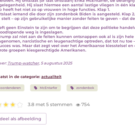
eloven. Hij ontslaat (of laat ontslaan) Erika McEntarfer, de belangrij
elegenheid. Hij slaat hiermee een aantal lastige vliegen in één kla
 heeft het niet zo op vrouwen in hoge functies. Klap 1.
ntslaat iemand die door zijn zondenbok Biden is aangesteld. Klap 2.
 stelt – op zijn gebruikelijke manier zonder feiten te geven – dat de 
eft geen Einstein te zijn om te begrijpen dat deze politieke hande
oodlopende weg is ingeslagen.
rump zal niet aan de feiten kunnen ontsnappen ook al is zijn hele 
ngenomen, narcistische en leugenachtige optreden, dat tot nu toe 
ucces was. Maar dat zegt veel over het Amerikaanse kiesstelsel en
rote groepen kiesgerechtigde Amerikanen.
ver:
Trump-watcher
, 5 augustus 2025
atst in de categorie:
actualiteit
doordenderen
McEntarfer
zondenbok
3.8 met 5 stemmen
754
deel als afbeelding