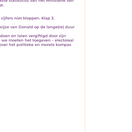
kste statisticus van het Ministerie van
p.
cijfers niet kloppen. Klap 3.
lwijze van Donald op de lange(re) duur
doen en laten vergiftigd door zijn
– we moeten het toegeven – electoraal
 over het politieke en morele kompas