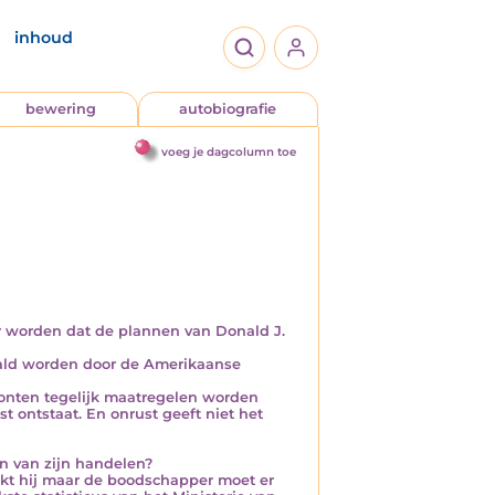
inhoud
bewering
autobiografie
voeg je dagcolumn toe
 worden dat de plannen van Donald J.
ald worden door de Amerikaanse
ronten tegelijk maatregelen worden
 ontstaat. En onrust geeft niet het
n van zijn handelen?
oekt hij maar de boodschapper moet er