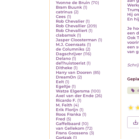
aan g
Yvonne de Bruin
(70)
Werkg
Bram Buunk
(1)
Trump
catrinus
(2)
Hij o
Cees
(1)
En hij
Rob Chevalier
(1)
Rob Chevallier
(209)
Je ho
Rob Chevalliert
(1)
een d
clabamsk
(1)
Ook T
Jasper Cloosterman
(1)
voori
M.J. Coenraats
(1)
een s
de Columniks
(2)
van g
Dagschrijver
(116)
Delano
(1)
deThuistoerist
(1)
Schrij
Ditheke
(1)
Harry van Dooren
(85)
DreamOn
(2)
Gepla
Eelt
(1)
Egeltje
(1)
Watze Elgersma
(100)
Axel van der Ende
(26)
Ricardo F.
(1)
M. Feith
(4)
Erik Florijn
(1)
Roos Franka
(1)
Fred
(5)
Gaffelbaard
(10)
van Gellekom
(72)
Frans Goossens
(3)
Gortzak
(1)