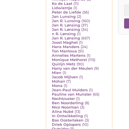
Ko de Laat
(11)
Lidwientje
(1)
Peter de Liefde
(56)
Jan Lunsing
(2)
Jan R. Lunsing
(160)
Jan R. Lønsing
(37)
Jan R. Lønsing
(34)
n R. Lønsing
(1)
Jan R. Lønsing
(657)
Joost Maghet
(1)
Hans Manders
(24)
Ton Mantoua
(51)
Annelies Martens
(1)
Monique Methorst
(115)
Quirijn Metz
(90)
Harry van der Meulen
(9)
Mien
(1)
Jacob Mijlven
(1)
Mohair
(7)
Mona
(1)
Jean-Paul Mulders
(1)
Pauline van Munster
(65)
Nachtzuster
(1)
Ben Noorderling
(8)
Nico Noorman
(3)
Alina Nubé
(13)
In Ontwikkeling
(1)
Bas Oosterlaken
(3)
Driek Oplopers
(10)
Outsider
(3)