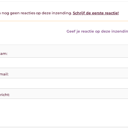
jn nog geen reacties op deze inzending.
Schrijf de eerste reactie!
Geef je reactie op deze inzendin
am:
mail:
richt: