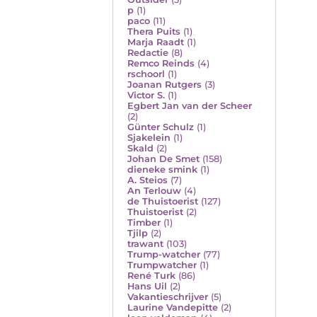
p
(1)
paco
(11)
Thera Puits
(1)
Marja Raadt
(1)
Redactie
(8)
Remco Reinds
(4)
rschoorl
(1)
Joanan Rutgers
(3)
Victor S.
(1)
Egbert Jan van der Scheer
(2)
Günter Schulz
(1)
Sjakelein
(1)
Skald
(2)
Johan De Smet
(158)
dieneke smink
(1)
A. Steios
(7)
An Terlouw
(4)
de Thuistoerist
(127)
Thuistoerist
(2)
Timber
(1)
Tjilp
(2)
trawant
(103)
Trump-watcher
(77)
Trumpwatcher
(1)
René Turk
(86)
Hans Uil
(2)
Vakantieschrijver
(5)
Laurine Vandepitte
(2)