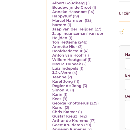
Albert Goudberg
(1)
Boudewijn de Groot
(1)
Anneke Haasnoot
(14)
Er zi
Happyturf
(19)
Marcel Harmsen
(135)
harrem
(1)
Jaap van der Heijden
(27)
Jaap 'nuanceman' van der
Heijden
(1)
Ton Hettema
(248)
Annette Hier
(2)
Hoofdredacteur
(4)
Na
Anton van Hooff
(1)
Willem Houtgraaf
(1)
Max R. Hubeek
(2)
Luíz Indepels
(1)
J.J.v.Verre
(4)
E-
Jeanne
(2)
Karel Jong
(11)
Rogier de Jong
(3)
Simon K.
(1)
Karin
(1)
Be
Kees
(9)
George Knottnerus
(239)
Korrel
(2)
Chris Kramer
(1)
Gustaf Kreuz
(142)
Arthur de Kromme
(17)
Geert Kruideren
(30)
Annejan Kuperus
(2)