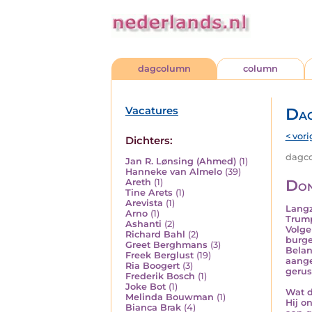
dagcolumn
column
Vacatures
Da
< vori
Dichters:
dagco
Jan R. Lønsing (Ahmed)
(1)
Hanneke van Almelo
(39)
Don
Areth
(1)
Tine Arets
(1)
Arevista
(1)
Langz
Arno
(1)
Trump
Ashanti
(2)
Volge
Richard Bahl
(2)
burge
Greet Berghmans
(3)
Belan
Freek Berglust
(19)
aange
Ria Boogert
(3)
gerus
Frederik Bosch
(1)
Joke Bot
(1)
Wat d
Melinda Bouwman
(1)
Hij o
Bianca Brak
(4)