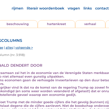
rijmen
literair woordenboek
vragen
links
contact
beschouwing
hartenkreet
verhaal
gcolumns
ge
|
alles
|
volgende >
lumn (nr. 3.918):
ald dendert door
aamaan zal het in de economie van de Verenigde Staten merkbaar
 niet allemaal even gunstig uitpakken.
ns economen gaan de verhoogde invoertarieven op den duur beta
rs.
grijker vind ik dat na de komst van de regering Trump op zoveel f
kondigd (en soms weer worden veranderd of afgelast!) dat er onrust
tstellende gevoel waarop een economie gedijt.
oet Trump met de minder goede cijfers die het gevolg (kunnen) zij
ntslaat degene die de cijfers aanlevert. Niet de boodschap onderz