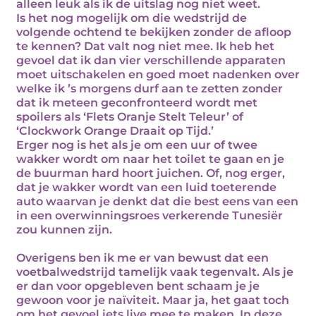
alleen leuk als ik de uitslag nog niet weet.
Is het nog mogelijk om die wedstrijd de
volgende ochtend te bekijken zonder de afloop
te kennen? Dat valt nog niet mee. Ik heb het
gevoel dat ik dan vier verschillende apparaten
moet uitschakelen en goed moet nadenken over
welke ik ’s morgens durf aan te zetten zonder
dat ik meteen geconfronteerd wordt met
spoilers als ‘Flets Oranje Stelt Teleur’ of
‘Clockwork Orange Draait op Tijd.’
Erger nog is het als je om een uur of twee
wakker wordt om naar het toilet te gaan en je
de buurman hard hoort juichen. Of, nog erger,
dat je wakker wordt van een luid toeterende
auto waarvan je denkt dat die best eens van een
in een overwinningsroes verkerende Tunesiër
zou kunnen zijn.
Overigens ben ik me er van bewust dat een
voetbalwedstrijd tamelijk vaak tegenvalt. Als je
er dan voor opgebleven bent schaam je je
gewoon voor je naïviteit. Maar ja, het gaat toch
om het gevoel iets live mee te maken. In deze