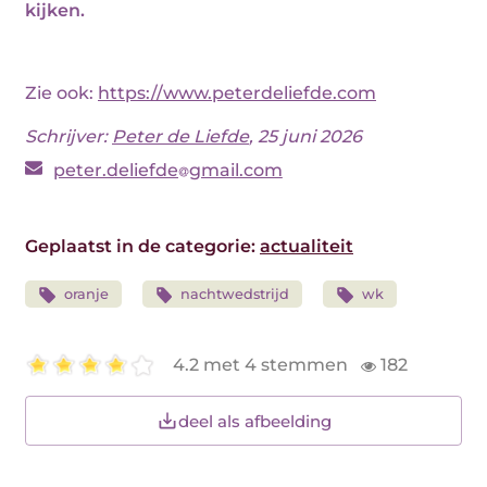
kijken.
Zie ook:
https://www.peterdeliefde.com
Schrijver:
Peter de Liefde
, 25 juni 2026
peter.deliefde
gmail.com
Geplaatst in de categorie:
actualiteit
oranje
nachtwedstrijd
wk
4.2 met 4 stemmen
182
deel als afbeelding