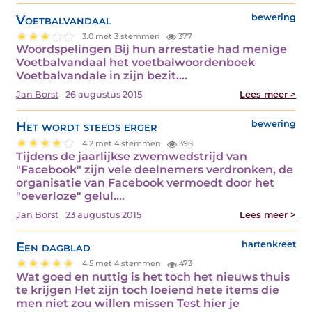
Voetbalvandaal
bewering
3.0 met 3 stemmen
377
Woordspelingen Bij hun arrestatie had menige
Voetbalvandaal het voetbalwoordenboek
Voetbalvandale in zijn bezit.…
Jan Borst
26 augustus 2015
Lees meer >
Het wordt steeds erger
bewering
4.2 met 4 stemmen
398
Tijdens de jaarlijkse zwemwedstrijd van
"Facebook" zijn vele deelnemers verdronken, de
organisatie van Facebook vermoedt door het
"oeverloze" gelul.…
Jan Borst
23 augustus 2015
Lees meer >
Een dagblad
hartenkreet
4.5 met 4 stemmen
473
Wat goed en nuttig is het toch het nieuws thuis
te krijgen Het zijn toch loeiend hete items die
men niet zou willen missen Test hier je