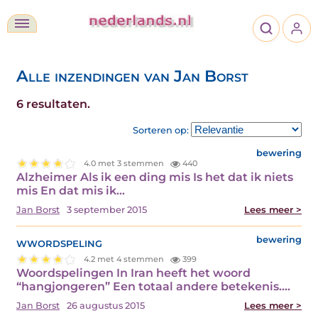
Alle inzendingen van Jan Borst
6 resultaten.
Sorteren op:
bewering
4.0 met 3 stemmen
440
Alzheimer Als ik een ding mis Is het dat ik niets
mis En dat mis ik…
Jan Borst
3 september 2015
Lees meer >
wwordspeling
bewering
4.2 met 4 stemmen
399
Woordspelingen In Iran heeft het woord
“hangjongeren” Een totaal andere betekenis.…
Jan Borst
26 augustus 2015
Lees meer >