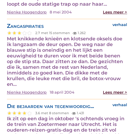
loopt de oude statige trap op naar haar…
Nienke Hoogendorp
8 mei 2004
Lees meer >
Zangaspiraties
verhaal
2.7 met 15 stemmen
1.262
Met knikkende knieën en klotsende oksels doe
ik langzaam de deur open. De weg naar de
blauwe stip is oneindig en het lijkt een
eeuwigheid te duren voor ik met beide benen
op de stip sta. Daar zitten ze dan. De gezichten
die ik, samen met de rest van Nederland,
inmiddels zo goed ken. Die dikke met de
krullen, die leuke met die bril, de botox-vrouw
en…
Nienke Hoogendorp
18 april 2004
Lees meer >
Die bejaarden van tegenwoordig...
verhaal
3.6 met 8 stemmen
1.431
Ik zit op een dag in oktober 's ochtends vroeg in
de trein van Zoetermeer naar Utrecht. Het is
ouderen-reizen-gratis-dag en de trein zit vol