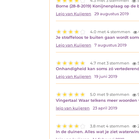
4.3 met 3 stemmen
5
Borne (28-8-2019) Konijnenplaag op de 
Lejo van Kuijeren
29 augustus 2019
4.0 met 4 stemmen
Je straffeloos te buiten gaan wordt so
Lejo van Kuijeren
7 augustus 2019
4.7 met 3 stemmen
5
Onhandigheid kan soms zó vertederend 
Lejo van Kuijeren
19 juni 2019
5.0 met 9 stemmen
9
Vingertaal Waar telkens meer woorden 
lejo van kuijeren
23 april 2019
3.8 met 4 stemmen
2
In de duinen. Alles wat je ziet waterwi