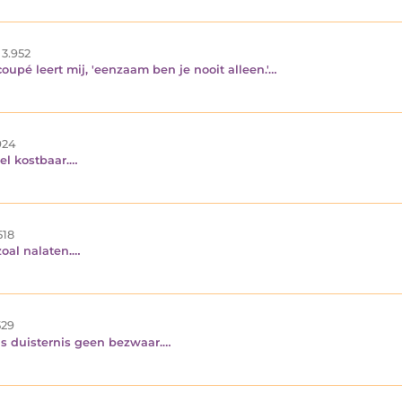
3.952
coupé leert mij, 'eenzaam ben je nooit alleen.'…
24
wel kostbaar.…
518
zoal nalaten.…
29
 is duisternis geen bezwaar.…