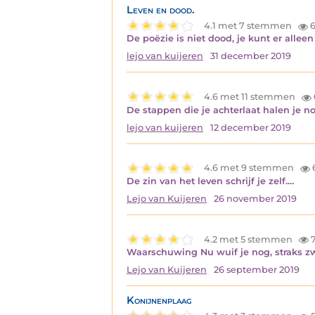
Leven en dood.
4.1 met 7 stemmen
6
De poëzie is niet dood, je kunt er alleen
lejo van kuijeren
31 december 2019
4.6 met 11 stemmen
De stappen die je achterlaat halen je no
lejo van kuijeren
12 december 2019
4.6 met 9 stemmen
De zin van het leven schrijf je zelf.…
Lejo van Kuijeren
26 november 2019
4.2 met 5 stemmen
7
Waarschuwing Nu wuif je nog, straks zw
Lejo van Kuijeren
26 september 2019
Konijnenplaag