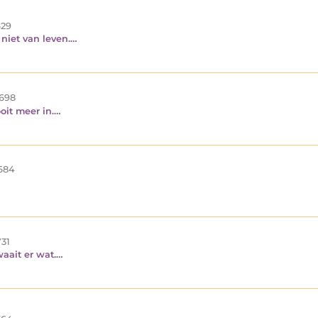
29
 niet van leven.…
698
oit meer in.…
684
31
aait er wat.…