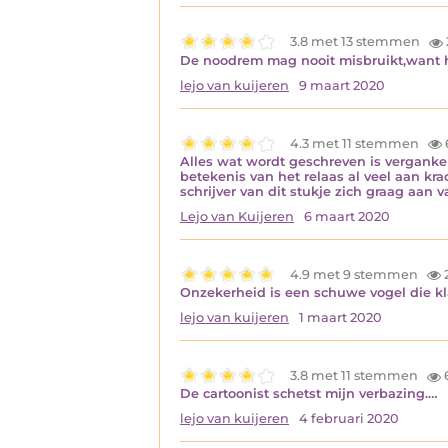
3.8 met 13 stemmen
De noodrem mag nooit misbruikt,want hie
lejo van kuijeren
9 maart 2020
4.3 met 11 stemmen
Alles wat wordt geschreven is vergankeli
betekenis van het relaas al veel aan kr
schrijver van dit stukje zich graag aan v
Lejo van Kuijeren
6 maart 2020
4.9 met 9 stemmen
Onzekerheid is een schuwe vogel die k
lejo van kuijeren
1 maart 2020
3.8 met 11 stemmen
De cartoonist schetst mijn verbazing.…
lejo van kuijeren
4 februari 2020