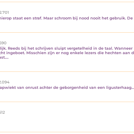
2.701
rop staat een straf. Maar schroom bij nood nooit het gebruik. De d
690
jk. Reeds bij het schrijven sluipt vergetelheid in de taal. Wanneer 
acht ingeboet. Misschien zijn er nog enkele lezers die hechten aan 
ast.…
2.094
lapwiekt van onrust achter de geborgenheid van een ligusterhaag.
612