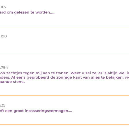
.187
rd om gelezen te worden...…
.190
.794
zachtjes tegen mij aan te tranen. Weet u zei ze, er is altijd wel iet
rs. Al eens geprobeerd de zonnige kant van alles te bekijken, vro
traande stem…
635
eeft een groot incasseringsvermogen.…