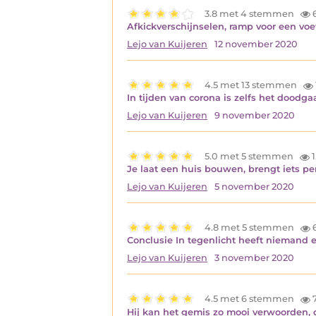
3.8 met 4 stemmen
Afkickverschijnselen, ramp voor een voe
Lejo van Kuijeren
12 november 2020
4.5 met 13 stemmen
In tijden van corona is zelfs het doodg
Lejo van Kuijeren
9 november 2020
5.0 met 5 stemmen
1
Je laat een huis bouwen, brengt iets per
Lejo van Kuijeren
5 november 2020
4.8 met 5 stemmen
6
Conclusie In tegenlicht heeft niemand 
Lejo van Kuijeren
3 november 2020
4.5 met 6 stemmen
Hij kan het gemis zo mooi verwoorden, 