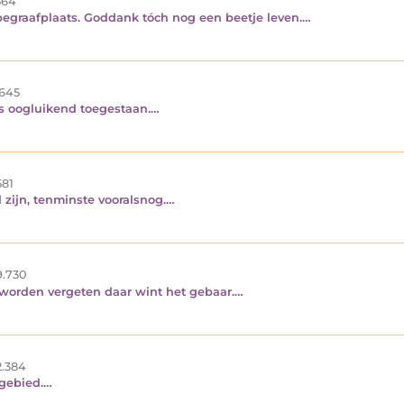
64
begraafplaats. Goddank tóch nog een beetje leven.…
645
ms oogluikend toegestaan.…
81
zijn, tenminste vooralsnog.…
.730
worden vergeten daar wint het gebaar.…
.384
ngebied.…