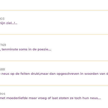
03
jn ziel...!…
769
, tenminste soms in de poezie.…
588
de neus op de feiten drukt,maar dan opgeschreven in woorden van d
844
et moederliefde maar vroeg of laat stoten ze toch hun neus.…