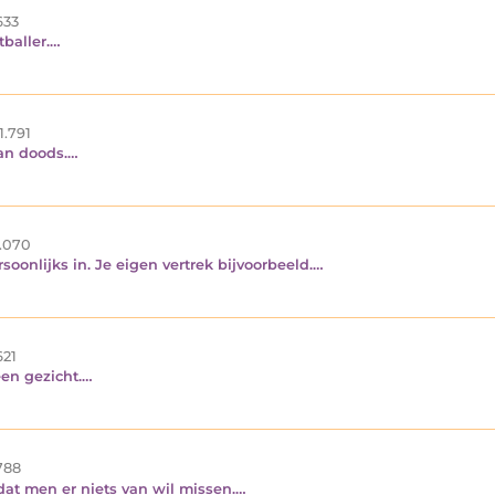
633
tballer.…
1.791
aan doods.…
.070
soonlijks in. Je eigen vertrek bijvoorbeeld.…
21
een gezicht.…
788
dat men er niets van wil missen.…