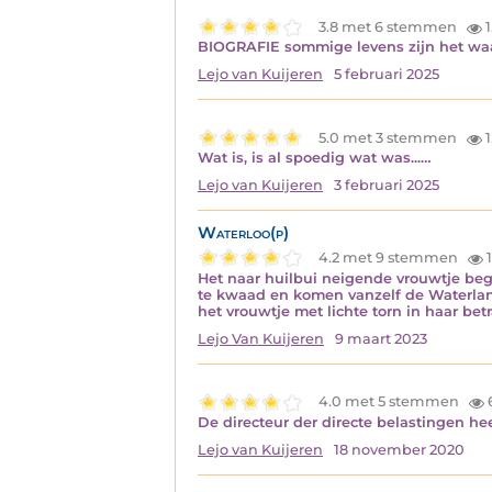
3.8 met 6 stemmen
1
BIOGRAFIE sommige levens zijn het waa
Lejo van Kuijeren
5 februari 2025
5.0 met 3 stemmen
1
Wat is, is al spoedig wat was...…
Lejo van Kuijeren
3 februari 2025
Waterloo(p)
4.2 met 9 stemmen
1
Het naar huilbui neigende vrouwtje begon 
te kwaad en komen vanzelf de Waterlande
het vrouwtje met lichte torn in haar be
Lejo Van Kuijeren
9 maart 2023
4.0 met 5 stemmen
De directeur der directe belastingen h
Lejo van Kuijeren
18 november 2020