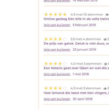
lejo van kuijeren
14 februari 2019
4.9 met 10 stemmen
Online gedrag Eén blik in de volle trein
lejo van kuijeren
5 februari 2019
3.5 met 4 stemmen
9
De prijs van geluk. Geluk is niet duur, 
lejo van kuijeren
23 januari 2019
4.0 met 5 stemmen
Een Notaris gaat over lijken en wat die 
lejo van kuijeren
1 mei 2018
4.3 met 3 stemmen
5
Voor iemand die leest met tien vingers,
lejo van kuijeren
30 april 2018