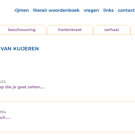
rijmen
literair woordenboek
vragen
links
contact
beschouwing
hartenkreet
verhaal
 van kuijeren
424
p die je gaat zetten.…
994
it...…