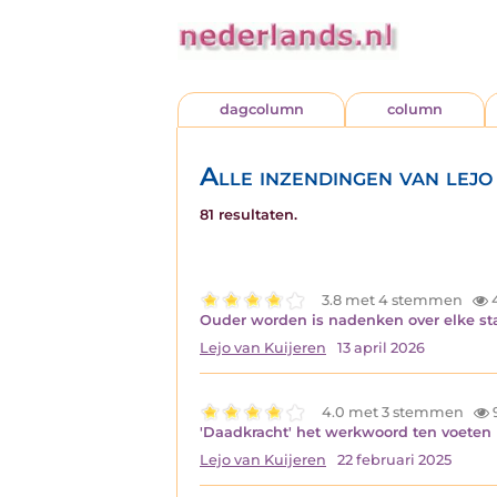
dagcolumn
column
Alle inzendingen van lejo
81 resultaten.
3.8 met 4 stemmen
Ouder worden is nadenken over elke sta
Lejo van Kuijeren
13 april 2026
4.0 met 3 stemmen
'Daadkracht' het werkwoord ten voeten u
Lejo van Kuijeren
22 februari 2025