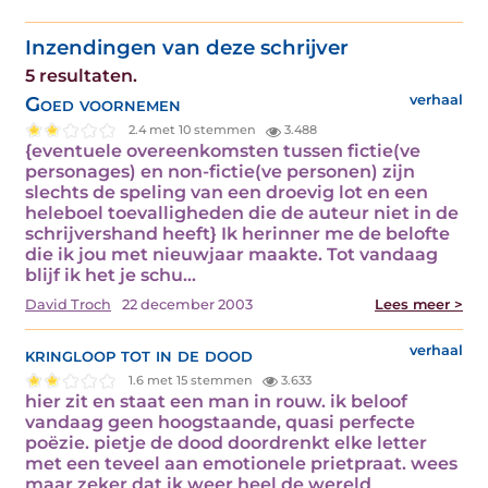
Inzendingen van deze schrijver
5 resultaten.
Goed voornemen
verhaal
2.4 met 10 stemmen
3.488
{eventuele overeenkomsten tussen fictie(ve
personages) en non-fictie(ve personen) zijn
slechts de speling van een droevig lot en een
heleboel toevalligheden die de auteur niet in de
schrijvershand heeft} Ik herinner me de belofte
die ik jou met nieuwjaar maakte. Tot vandaag
blijf ik het je schu...
David Troch
22 december 2003
Lees meer >
kringloop tot in de dood
verhaal
1.6 met 15 stemmen
3.633
hier zit en staat een man in rouw. ik beloof
vandaag geen hoogstaande, quasi perfecte
poëzie. pietje de dood doordrenkt elke letter
met een teveel aan emotionele prietpraat. wees
maar zeker dat ik weer heel de wereld