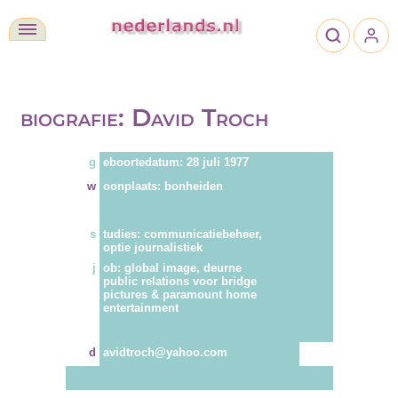
biografie: David Troch
g
eboortedatum: 28 juli 1977
w
oonplaats: bonheiden
s
tudies: communicatiebeheer,
optie journalistiek
j
ob: global image, deurne
public relations voor bridge
pictures & paramount home
entertainment
d
avidtroch@yahoo.com