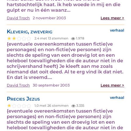
hartstochtelijk haat. ik heb woede in mij en die
gulpt er nu in één waanz...
David Troch
2 november 2003
Lees meer >
Kleverig, zweverig
verhaal
2.4 met 13 stemmen
1.978
{eventuele overeenkomsten tussen fictie(ve
personages) en non-fictie(ve personen) zijn
slechts de speling van een droevig lot en een
heleboel toevalligheden die de auteur niet in de
schrijvershand heeft} Je kleeft aan me zoals
niemand dat ooit deed. Al te erg vind ik dat niet.
En dat is vreemd....
David Troch
30 september 2003
Lees meer >
Precies Jezus
verhaal
1.0 met 26 stemmen
3.335
{eventuele overeenkomsten tussen fictie(ve
personages) en non-fictie(ve personen) zijn
slechts de speling van een droevig lot en een
heleboel toevalligheden die de auteur niet in de