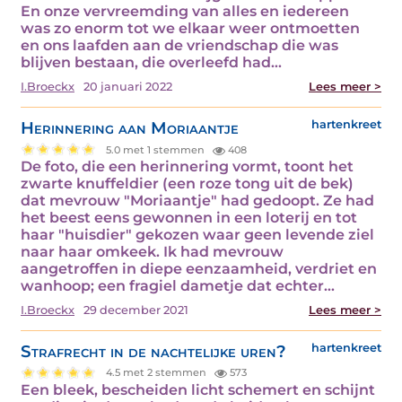
En onze vervreemding van alles en iedereen
was zo enorm tot we elkaar weer ontmoetten
en ons laafden aan de vriendschap die was
blijven bestaan, die overleefd had…
I.Broeckx
20 januari 2022
Lees meer >
Herinnering aan Moriaantje
hartenkreet
5.0 met 1 stemmen
408
De foto, die een herinnering vormt, toont het
zwarte knuffeldier (een roze tong uit de bek)
dat mevrouw "Moriaantje" had gedoopt. Ze had
het beest eens gewonnen in een loterij en tot
haar "huisdier" gekozen waar geen levende ziel
naar haar omkeek. Ik had mevrouw
aangetroffen in diepe eenzaamheid, verdriet en
wanhoop; een fragiel dametje dat echter…
I.Broeckx
29 december 2021
Lees meer >
Strafrecht in de nachtelijke uren?
hartenkreet
4.5 met 2 stemmen
573
Een bleek, bescheiden licht schemert en schijnt