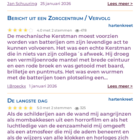
Jan Schuuring
25 januari 2026
Lees meer >
Bericht uit een Zorgcentrum / Vervolg
hartenkreet
4.0 met 2 stemmen
478
De mechanische Kerstman moest voorzien
worden van batterijen om zijn levendige act te
kunnen volvoeren. Het was een echte Kerstman
die in niets van zijn collega´s afweek. Hij droeg
een vermiljoenrode mantel met brede ceintuur
en een rode broek en was getooid met baard,
brilletje en puntmuts. Het was even wurmen
met de batterijen toen plotseling een…
I.Broeckx
1 januari 2026
Lees meer >
De langste dag
hartenkreet
5.0 met 2 stemmen
325
Als de schilderijen aan de wand mij aangrijnzen
als mombakkesen uit een horrorfilm en als het
luchtledige van de eenzaamheid mij omgeeft
als een atmosfeer die mij de adem beneemt en
als de wijzers van alle klokken en horloges zich