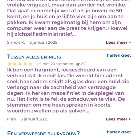
vrolijke vrijgezel, maar dan zonder het vrolijke.
Dat gaat er namelijk wel af als je boven de 50
komt, en je huis en je lijf te vies zijn om aan te
pakken. Ik kwam regelmatig bij hem om zijn
computer weer aan de praat te krijgen. Hoewel
hij zichzelf administratief…
Simon K.
13 januari 2025
Lees meer >
Tussen alles en niets
hartenkreet
4.9 met 20 stemmen
821
Ik ben een fragment, losgescheurd van een
verhaal dat ik nooit las. De wereld hier ademt
snel, haar adem snijdt als glas door een huid die
verlangt naar de zachtheid van vertraagde
dagen. Ik herken mezelf niet in de spiegel van
nu. Het licht is te fel, de schaduwen te vlak. De
stemmen om me heen spreken in koorts,
woorden zwellen op als golven…
Fien
13 januari 2025
Lees meer >
Een verweesde buurvrouw?
hartenkreet