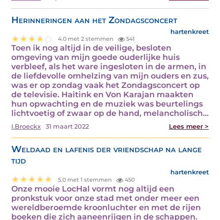
Herinneringen aan het Zondagsconcert
hartenkreet
4.0 met 2 stemmen
541
Toen ik nog altijd in de veilige, besloten
omgeving van mijn goede ouderlijke huis
verbleef, als het ware ingesloten in de armen, in
de liefdevolle omhelzing van mijn ouders en zus,
was er op zondag vaak het Zondagsconcert op
de televisie. Haitink en Von Karajan maakten
hun opwachting en de muziek was beurtelings
lichtvoetig of zwaar op de hand, melancholisch…
I.Broeckx
31 maart 2022
Lees meer >
Weldaad en lafenis der vriendschap na lange
tijd
hartenkreet
5.0 met 1 stemmen
450
Onze mooie LocHal vormt nog altijd een
pronkstuk voor onze stad met onder meer een
wereldberoemde kroonluchter en met de rijen
boeken die zich aaneenrijgen in de schappen.