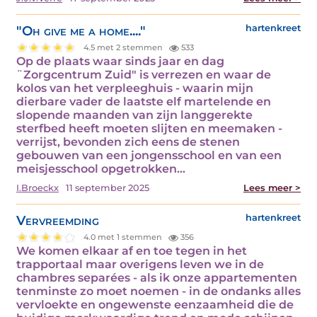
"Oh give me a home...."
hartenkreet
4.5 met 2 stemmen
533
Op de plaats waar sinds jaar en dag
¨Zorgcentrum Zuid" is verrezen en waar de
kolos van het verpleeghuis - waarin mijn
dierbare vader de laatste elf martelende en
slopende maanden van zijn langgerekte
sterfbed heeft moeten slijten en meemaken -
verrijst, bevonden zich eens de stenen
gebouwen van een jongensschool en van een
meisjesschool opgetrokken…
I.Broeckx
11 september 2025
Lees meer >
Vervreemding
hartenkreet
4.0 met 1 stemmen
356
We komen elkaar af en toe tegen in het
trapportaal maar overigens leven we in de
chambres separées - als ik onze appartementen
tenminste zo moet noemen - in de ondanks alles
vervloekte en ongewenste eenzaamheid die de