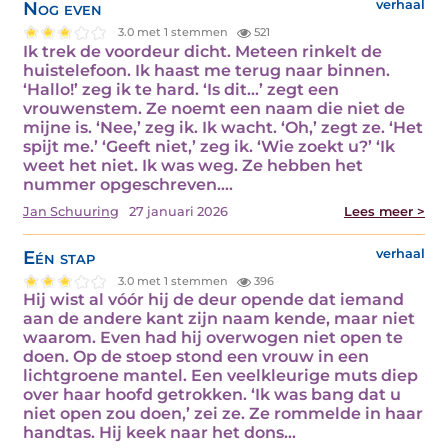
Nog even
verhaal
3.0 met 1 stemmen
521
Ik trek de voordeur dicht. Meteen rinkelt de
huistelefoon. Ik haast me terug naar binnen.
‘Hallo!’ zeg ik te hard. ‘Is dit…’ zegt een
vrouwenstem. Ze noemt een naam die niet de
mijne is. ‘Nee,’ zeg ik. Ik wacht. ‘Oh,’ zegt ze. ‘Het
spijt me.’ ‘Geeft niet,’ zeg ik. ‘Wie zoekt u?’ ‘Ik
weet het niet. Ik was weg. Ze hebben het
nummer opgeschreven.…
Jan Schuuring
27 januari 2026
Lees meer >
Eén stap
verhaal
3.0 met 1 stemmen
396
Hij wist al vóór hij de deur opende dat iemand
aan de andere kant zijn naam kende, maar niet
waarom. Even had hij overwogen niet open te
doen. Op de stoep stond een vrouw in een
lichtgroene mantel. Een veelkleurige muts diep
over haar hoofd getrokken. ‘Ik was bang dat u
niet open zou doen,’ zei ze. Ze rommelde in haar
handtas. Hij keek naar het dons…