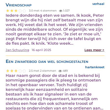
Vriendschap
verhaal
3.0 met 4 stemmen
1.027
Iedere donderdag eten we samen. Ik kook, Peter
brengt wijn die hij niet zelf betaalt mee van zijn
werk. Hij weet dat ik het weet. We zijn vrienden
sinds de middelbare school. Of eigenlijk: we zijn
nooit gestopt elkaar te zien. ‘Je ziet er moe uit,’
zegt Peter terwijl hij zich over de tafel buigt en
de fles pakt. Ik knik. ‘Klote week…
Jan Schuuring
16 april 2025
Lees meer >
Een zwaktebod dan wel schijngestalten
hartenkreet
2.5 met 2 stemmen
489
Haar naam gonst door de stad en is bekend bij
sommige passagiers die ik pleeg te ontmoeten
in het openbaar vervoer. Toch huldigt zij
kennelijk haar eenzaamheid en solitaire
bestaan als ik haar signaleer in een van de
restaurants die zij frequenteert, kennelijk om
slechts een hoe dan ook schamele troost of
soelaas te ondervinden van en te ontlenen aan…