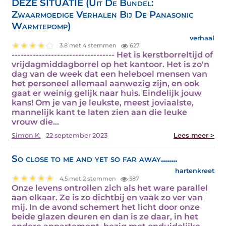
DEZE SITUATIE (Uit De Bundel:
Zwaarmoedige Verhalen Bij De Panasonic
Warmtepomp)
verhaal
3.8 met 4 stemmen
627
---------------------------------- Het is kerstborreltijd of
vrijdagmiddagborrel op het kantoor. Het is zo'n
dag van de week dat een heleboel mensen van
het personeel allemaal aanwezig zijn, en ook
gaat er weinig gelijk naar huis. Eindelijk jouw
kans! Om je van je leukste, meest joviaalste,
mannelijk kant te laten zien aan die leuke
vrouw die…
Simon K.
22 september 2023
Lees meer >
So close to me and yet so far away........
hartenkreet
4.5 met 2 stemmen
587
Onze levens ontrollen zich als het ware parallel
aan elkaar. Ze is zo dichtbij en vaak zo ver van
mij. In de avond schemert het licht door onze
beide glazen deuren en dan is ze daar, in het