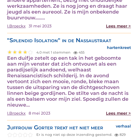
andere appartement, bezig met onduidelijke
werkzaamheden. Ze is nog jong en draagt haar
jeugd als een aureool. Ze is mijn onbekende
buurvrouw.....…
I.Broeckx
31 mei 2023
Lees meer >
"Splendid Isolation" in de Nassaustraat
hartenkreet
4.0 met 1 stemmen
455
Een duifje zetelt op een tak in het geboomte
aan mijn venster dat zich ontvouwt als een
paradijselijk aandoend, welhaast
Renaissancistisch schilderij. In de avond
vertoont zich een mooie, ronde, bleke maan
tussen de uitsparing van de dichtgeschoven
linnen beige gordijnen. De stilte van de nacht is
als een balsem voor mijn ziel. Spoedig zullen de
nieuwe…
I.Broeckx
8 mei 2023
Lees meer >
Juffrouw Gorter trekt het niet meer
verhaal
Er is nog niet op deze inzending gestemd.
829