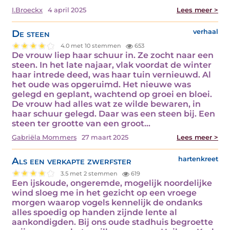
I.Broeckx
4 april 2025
Lees meer >
De steen
verhaal
4.0 met 10 stemmen
653
De vrouw liep haar schuur in. Ze zocht naar een
steen. In het late najaar, vlak voordat de winter
haar intrede deed, was haar tuin vernieuwd. Al
het oude was opgeruimd. Het nieuwe was
gelegd en geplant, wachtend op groei en bloei.
De vrouw had alles wat ze wilde bewaren, in
haar schuur gelegd. Daar was een steen bij. Een
steen ter grootte van een groot…
Gabriëla Mommers
27 maart 2025
Lees meer >
Als een verkapte zwerfster
hartenkreet
3.5 met 2 stemmen
619
Een ijskoude, ongeremde, mogelijk noordelijke
wind sloeg me in het gezicht op een vroege
morgen waarop vogels kennelijk de ondanks
alles spoedig op handen zijnde lente al
aankondigden. Bij ons oude stadhuis begroette