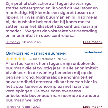
Zijn profiel stak scherp af tegen de warrige
stadse achtergrond en ik vond dit wel stoer en
manhaftig. Hij klemde een sigaret tussen de
lippen. Hij was mijn buurman en hij had me al
bij de bushalte bekend dat hij koers moest
zetten naar het Elisabeth Ziekenhuis, naar zijn
moeder... Wegens de volstrekte vervreemding
en anonimiteit in deze contreien…
I.Broeckx
20 mei 2022
Lees meer >
Ontmoeting met mijn buurman
hartenkreet
4.5 met 2 stemmen
458
Af en toe kom ik hem tegen; mijn onbekende
buurman die al twintig jaar in alle anonimiteit
bivakkeert in de woning beneden mij op de
begane grond. Nogmaals: de anonimiteit en
onwetendheid omtrent elkaar heersen hier in
het appartementencomplex met haar vier
verdiepingen. De overleden eveneens
onbekende bovenbuurman noemde de andere
buurman wellicht…
I.Broeckx
9 april 2022
Lees meer >