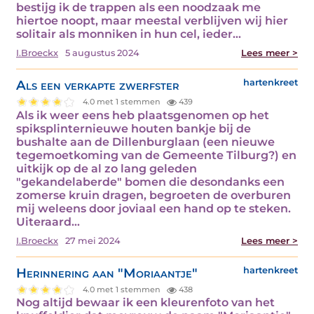
bestijg ik de trappen als een noodzaak me
hiertoe noopt, maar meestal verblijven wij hier
solitair als monniken in hun cel, ieder…
I.Broeckx
5 augustus 2024
Lees meer >
Als een verkapte zwerfster
hartenkreet
4.0 met 1 stemmen
439
Als ik weer eens heb plaatsgenomen op het
spiksplinternieuwe houten bankje bij de
bushalte aan de Dillenburglaan (een nieuwe
tegemoetkoming van de Gemeente Tilburg?) en
uitkijk op de al zo lang geleden
"gekandelaberde" bomen die desondanks een
zomerse kruin dragen, begroeten de overburen
mij weleens door joviaal een hand op te steken.
Uiteraard…
I.Broeckx
27 mei 2024
Lees meer >
Herinnering aan "Moriaantje"
hartenkreet
4.0 met 1 stemmen
438
Nog altijd bewaar ik een kleurenfoto van het