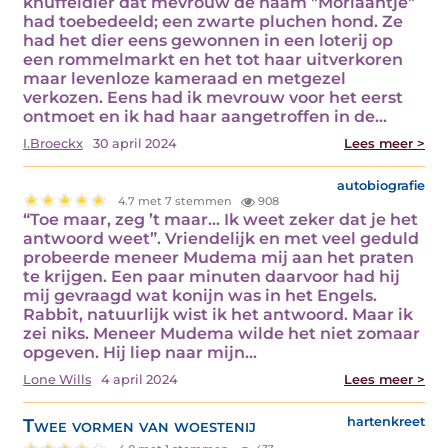
knuffeldier dat mevrouw de naam "Moriaantje"
had toebedeeld; een zwarte pluchen hond. Ze
had het dier eens gewonnen in een loterij op
een rommelmarkt en het tot haar uitverkoren
maar levenloze kameraad en metgezel
verkozen. Eens had ik mevrouw voor het eerst
ontmoet en ik had haar aangetroffen in de…
I.Broeckx
30 april 2024
Lees meer >
autobiografie
4.7 met 7 stemmen
908
“Toe maar, zeg ’t maar… Ik weet zeker dat je het
antwoord weet”. Vriendelijk en met veel geduld
probeerde meneer Mudema mij aan het praten
te krijgen. Een paar minuten daarvoor had hij
mij gevraagd wat konijn was in het Engels.
Rabbit, natuurlijk wist ik het antwoord. Maar ik
zei niks. Meneer Mudema wilde het niet zomaar
opgeven. Hij liep naar mijn…
Lone Wills
4 april 2024
Lees meer >
Twee vormen van woestenij
hartenkreet