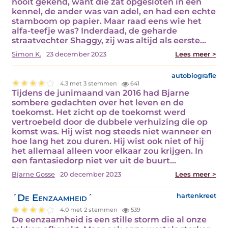
nooit gekend, want die zat opgesloten in een
kennel, de ander was van adel, en had een echte
stamboom op papier. Maar raad eens wie het
alfa-teefje was? Inderdaad, de geharde
straatvechter Shaggy, zij was altijd als eerste…
Simon K.
23 december 2023
Lees meer >
autobiografie
4.3 met 3 stemmen
641
Tijdens de junimaand van 2016 had Bjarne
sombere gedachten over het leven en de
toekomst. Het zicht op de toekomst werd
vertroebeld door de dubbele verhuizing die op
komst was. Hij wist nog steeds niet wanneer en
hoe lang het zou duren. Hij wist ook niet of hij
het allemaal alleen voor elkaar zou krijgen. In
een fantasiedorp niet ver uit de buurt…
Bjarne Gosse
20 december 2023
Lees meer >
´De Eenzaamheid´
hartenkreet
4.0 met 2 stemmen
539
De eenzaamheid is een stille storm die al onze