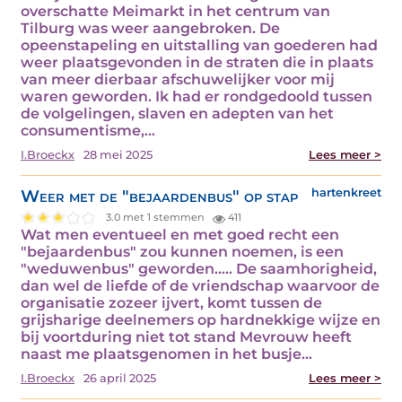
overschatte Meimarkt in het centrum van
Tilburg was weer aangebroken. De
opeenstapeling en uitstalling van goederen had
weer plaatsgevonden in de straten die in plaats
van meer dierbaar afschuwelijker voor mij
waren geworden. Ik had er rondgedoold tussen
de volgelingen, slaven en adepten van het
consumentisme,…
I.Broeckx
28 mei 2025
Lees meer >
Weer met de "bejaardenbus" op stap
hartenkreet
3.0 met 1 stemmen
411
Wat men eventueel en met goed recht een
"bejaardenbus" zou kunnen noemen, is een
"weduwenbus" geworden..... De saamhorigheid,
dan wel de liefde of de vriendschap waarvoor de
organisatie zozeer ijvert, komt tussen de
grijsharige deelnemers op hardnekkige wijze en
bij voortduring niet tot stand Mevrouw heeft
naast me plaatsgenomen in het busje…
I.Broeckx
26 april 2025
Lees meer >