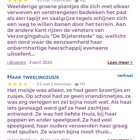
4.0 met 1 stemmen
433
Weelderige groene plantjes die zich met elkaar
verweven en verstrengelen bedekken het pad
als een tapijt en vaalgrijze tegels schijnen zich
een weg te willen banen door het terrein. Aan
de andere kant rijzen de vensters van
Verzorgingshuis "De Bijsterstede" op, wellicht
een oord waar de eenzaamheid haar
onbarmhartige heerschappij eveneens
uitoefent…
I.Broeckx
3 april 2024
Lees meer >
Haar tweelingzusje
verhaal
3.5 met 2 stemmen
713
Het meisje was alleen, ze had geen broertjes en
zusjes. Op school had ze geen vriendinnetjes, ze
was erg verlegen en zei bijna nooit wat. Als haar
iets gevraagd werd gaf ze heel zachtjes
antwoord. Ze was het liefste thuis, bij haar
poppen en ander speelgoed. Ze had veel
speelgoed, haar ouders verwenden haar graag
met spullen. Ze waren bijna nooit thuis…