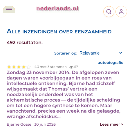
Alle inzendingen over eenzaamheid
492 resultaten.
Sorteren op:
autobiografie
4.3 met 3 stemmen
57
Zondag 23 november 2014: De afgelopen zeven
dagen waren voorbijgegaan in een roes van
intellectuele ontkenning. Bjarne had zichzelf
wijsgemaakt dat Thomas’ vertrek een
noodzakelijk onderdeel was van het
alchemistische proces — de tijdelijke scheiding
om tot een hogere synthese te komen. Maar
vanochtend, precies een week na die gelaagde,
wrange afscheidskus…
Bjarne Gosse
30 juli 2026
Lees meer >