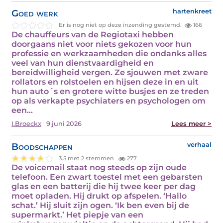
Goed werk
hartenkreet
Er is nog niet op deze inzending gestemd.
166
De chauffeurs van de Regiotaxi hebben
doorgaans niet voor niets gekozen voor hun
professie en werkzaamheden die ondanks alles
veel van hun dienstvaardigheid en
bereidwilligheid vergen. Ze sjouwen met zware
rollators en rolstoelen en hijsen deze in en uit
hun auto´s en grotere witte busjes en ze treden
op als verkapte psychiaters en psychologen om
een…
I.Broeckx
9 juni 2026
Lees meer >
Boodschappen
verhaal
3.5 met 2 stemmen
277
De voicemail staat nog steeds op zijn oude
telefoon. Een zwart toestel met een gebarsten
glas en een batterij die hij twee keer per dag
moet opladen. Hij drukt op afspelen. ‘Hallo
schat.’ Hij sluit zijn ogen. ‘Ik ben even bij de
supermarkt.’ Het piepje van een