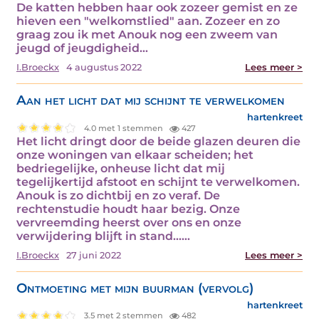
De katten hebben haar ook zozeer gemist en ze
hieven een "welkomstlied" aan. Zozeer en zo
graag zou ik met Anouk nog een zweem van
jeugd of jeugdigheid…
I.Broeckx
4 augustus 2022
Lees meer >
Aan het licht dat mij schijnt te verwelkomen
hartenkreet
4.0 met 1 stemmen
427
Het licht dringt door de beide glazen deuren die
onze woningen van elkaar scheiden; het
bedriegelijke, onheuse licht dat mij
tegelijkertijd afstoot en schijnt te verwelkomen.
Anouk is zo dichtbij en zo veraf. De
rechtenstudie houdt haar bezig. Onze
vervreemding heerst over ons en onze
verwijdering blijft in stand...…
I.Broeckx
27 juni 2022
Lees meer >
Ontmoeting met mijn buurman (vervolg)
hartenkreet
3.5 met 2 stemmen
482