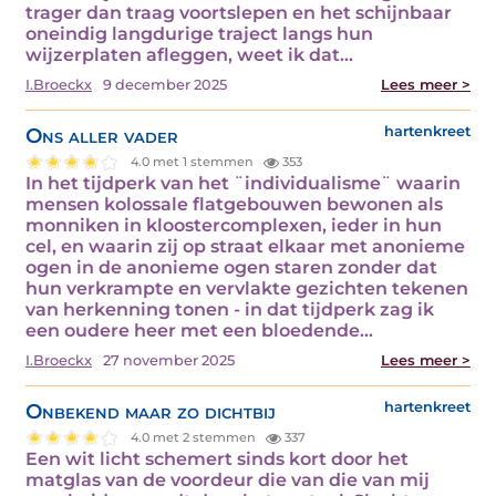
trager dan traag voortslepen en het schijnbaar
oneindig langdurige traject langs hun
wijzerplaten afleggen, weet ik dat…
I.Broeckx
9 december 2025
Lees meer >
Ons aller vader
hartenkreet
4.0 met 1 stemmen
353
In het tijdperk van het ¨individualisme¨ waarin
mensen kolossale flatgebouwen bewonen als
monniken in kloostercomplexen, ieder in hun
cel, en waarin zij op straat elkaar met anonieme
ogen in de anonieme ogen staren zonder dat
hun verkrampte en vervlakte gezichten tekenen
van herkenning tonen - in dat tijdperk zag ik
een oudere heer met een bloedende…
I.Broeckx
27 november 2025
Lees meer >
Onbekend maar zo dichtbij
hartenkreet
4.0 met 2 stemmen
337
Een wit licht schemert sinds kort door het
matglas van de voordeur die van die van mij