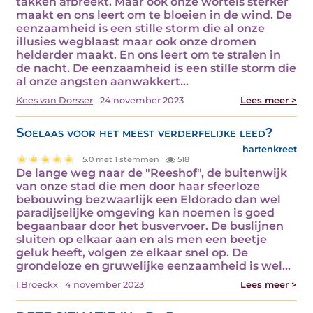
takken afbreekt. Maar ook onze wortels sterker
maakt en ons leert om te bloeien in de wind. De
eenzaamheid is een stille storm die al onze
illusies wegblaast maar ook onze dromen
helderder maakt. En ons leert om te stralen in
de nacht. De eenzaamheid is een stille storm die
al onze angsten aanwakkert…
Kees van Dorsser
24 november 2023
Lees meer >
Soelaas voor het meest verderfelijke leed?
hartenkreet
5.0 met 1 stemmen
518
De lange weg naar de "Reeshof", de buitenwijk
van onze stad die men door haar sfeerloze
bebouwing bezwaarlijk een Eldorado dan wel
paradijselijke omgeving kan noemen is goed
begaanbaar door het busvervoer. De buslijnen
sluiten op elkaar aan en als men een beetje
geluk heeft, volgen ze elkaar snel op. De
grondeloze en gruwelijke eenzaamheid is wel…
I.Broeckx
4 november 2023
Lees meer >