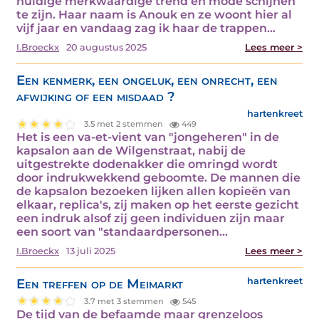
huidige merkwaardige trend en mode schijnen
te zijn. Haar naam is Anouk en ze woont hier al
vijf jaar en vandaag zag ik haar de trappen…
I.Broeckx
20 augustus 2025
Lees meer >
Een kenmerk, een ongeluk, een onrecht, een
afwijking of een misdaad ?
hartenkreet
3.5 met 2 stemmen
449
Het is een va-et-vient van "jongeheren" in de
kapsalon aan de Wilgenstraat, nabij de
uitgestrekte dodenakker die omringd wordt
door indrukwekkend geboomte. De mannen die
de kapsalon bezoeken lijken allen kopieën van
elkaar, replica's, zij maken op het eerste gezicht
een indruk alsof zij geen individuen zijn maar
een soort van "standaardpersonen…
I.Broeckx
13 juli 2025
Lees meer >
Een treffen op de Meimarkt
hartenkreet
3.7 met 3 stemmen
545
De tijd van de befaamde maar grenzeloos