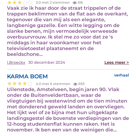
3.0 met 2 stemmen
516
Vaak zie ik haar door de straat trippelen of de
trappen beklimmen van de flat aan de overkant,
tegenover die van mij als een elegante,
langbenige gazelle. Een witte legging om de
slanke benen, mijn vermoedelijk verweesde
overbuurvrouw. Ik stel me zo voor dat ze 's
middags in haar woonkamer voor het
televisietoestel plaatsneemt en de
beeldschone…
I.Broeckx
30 december 2024
Lees meer >
KARMA BOEM
verhaal
4.0 met 6 stemmen
693
Uilenstede, Amstelveen, begin jaren 90. Vlak
onder de Buitenveldertbaan, waar de
vliegtuigen bij westenwind om de tien minuten
met donderend geweld landen en overvliegen.
Het lijkt wel of ze bijna met hun uitgeklapte
landingsgestel de bovenste verdiepingen van de
12-hoog studentenflat kunnen raken. Het is
november. Ik ben een van de weinigen die…