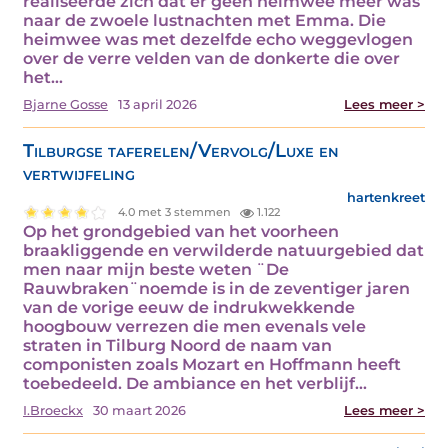
realiseerde zich dat er geen heimwee meer was
naar de zwoele lustnachten met Emma. Die
heimwee was met dezelfde echo weggevlogen
over de verre velden van de donkerte die over
het…
Bjarne Gosse
13 april 2026
Lees meer >
Tilburgse taferelen/Vervolg/Luxe en
vertwijfeling
hartenkreet
4.0 met 3 stemmen
1.122
Op het grondgebied van het voorheen
braakliggende en verwilderde natuurgebied dat
men naar mijn beste weten ¨De
Rauwbraken¨noemde is in de zeventiger jaren
van de vorige eeuw de indrukwekkende
hoogbouw verrezen die men evenals vele
straten in Tilburg Noord de naam van
componisten zoals Mozart en Hoffmann heeft
toebedeeld. De ambiance en het verblijf…
I.Broeckx
30 maart 2026
Lees meer >