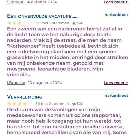
Simon K.
4 oktober 2024
Lees meer >
Een onvervulde vacature.....
hartenkreet
3.0 met 2 stemmen
548
Een zweem van een naderende herfst zat al in
de lucht toen we het naburige dorp Goirle
naderden. Vlak bij de straat, die men de naam
"Korhoender" heeft toebedeeld, bevindt zich
een cirkelvormig plantsoen met een groene
grasvlakte in het midden, omringd door struiken
van mij onbekende naam, getooid met
mosgroene, leerachtige bladeren. Mijn
vriendin…
I.Broeckx
10 augustus 2024
Lees meer >
Vervreemding
hartenkreet
3.5 met 2 stemmen
502
De deuren van de woningen van mijn
medebewoners komen uit op ons trapportaal,
maar nooit heb ik toegang tot hun wereld, tot
hun sfeer, tot hun besloten en unieke universa,
hemelsbreed verschillend van die van mij. Soms