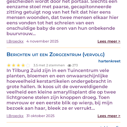
gescheiden wordt door het portaal. Slechts een
eenzame stoel met paarse, gecapitonneerde
zitting getuigt nog van het feit dat hier eens
mensen woonden, dat twee mensen elkaar hier
eens vonden tot het schreien van een
onschuldige baby de oren van hun onbekende
buurvrouw…
I.Broeckx
4 november 2025
Lees meer >
Berichten uit een Zorgcentrum (vervolg)
hartenkreet
3.5 met 2 stemmen
273
In Tilburg Zuid zijn in een Tuincentrum vele
planten, bloemen en een onwaarschijnlijke
hoeveelheid kerstartikelen ondergebracht in
grote hallen. Ik koos uit de overweldigende
veelheid een kleine amaryllisplant die op twee
lichtgroene stelen zijn knoppen droeg. Toen
mevrouw er een eerste blik op wierp, bij mijn
bezoek aan haar, bleek ze er verrukt…
I.Broeckx
31 oktober 2025
Lees meer >