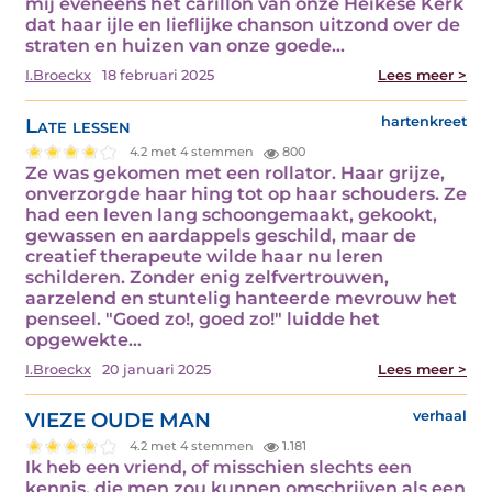
mij eveneens het carillon van onze Heikese Kerk
dat haar ijle en lieflijke chanson uitzond over de
straten en huizen van onze goede…
I.Broeckx
18 februari 2025
Lees meer >
Late lessen
hartenkreet
4.2 met 4 stemmen
800
Ze was gekomen met een rollator. Haar grijze,
onverzorgde haar hing tot op haar schouders. Ze
had een leven lang schoongemaakt, gekookt,
gewassen en aardappels geschild, maar de
creatief therapeute wilde haar nu leren
schilderen. Zonder enig zelfvertrouwen,
aarzelend en stuntelig hanteerde mevrouw het
penseel. "Goed zo!, goed zo!" luidde het
opgewekte…
I.Broeckx
20 januari 2025
Lees meer >
VIEZE OUDE MAN
verhaal
4.2 met 4 stemmen
1.181
Ik heb een vriend, of misschien slechts een
kennis, die men zou kunnen omschrijven als een