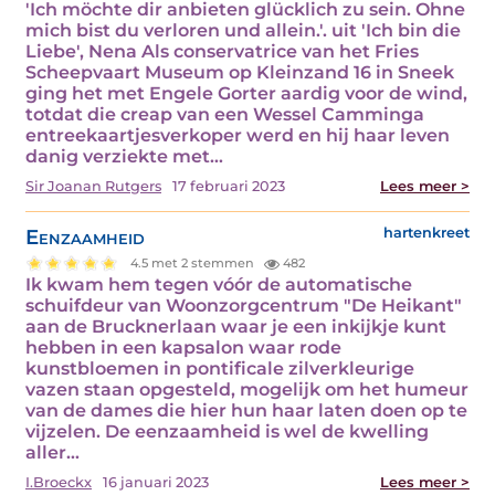
'Ich möchte dir anbieten glücklich zu sein. Ohne
mich bist du verloren und allein.'. uit 'Ich bin die
Liebe', Nena Als conservatrice van het Fries
Scheepvaart Museum op Kleinzand 16 in Sneek
ging het met Engele Gorter aardig voor de wind,
totdat die creap van een Wessel Camminga
entreekaartjesverkoper werd en hij haar leven
danig verziekte met…
Sir Joanan Rutgers
17 februari 2023
Lees meer >
Eenzaamheid
hartenkreet
4.5 met 2 stemmen
482
Ik kwam hem tegen vóór de automatische
schuifdeur van Woonzorgcentrum "De Heikant"
aan de Brucknerlaan waar je een inkijkje kunt
hebben in een kapsalon waar rode
kunstbloemen in pontificale zilverkleurige
vazen staan opgesteld, mogelijk om het humeur
van de dames die hier hun haar laten doen op te
vijzelen. De eenzaamheid is wel de kwelling
aller…
I.Broeckx
16 januari 2023
Lees meer >