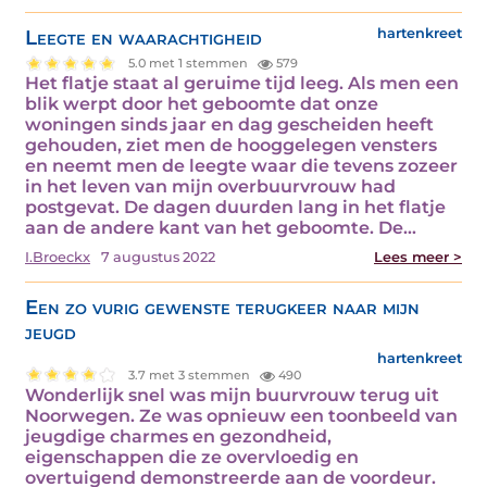
Leegte en waarachtigheid
hartenkreet
5.0 met 1 stemmen
579
Het flatje staat al geruime tijd leeg. Als men een
blik werpt door het geboomte dat onze
woningen sinds jaar en dag gescheiden heeft
gehouden, ziet men de hooggelegen vensters
en neemt men de leegte waar die tevens zozeer
in het leven van mijn overbuurvrouw had
postgevat. De dagen duurden lang in het flatje
aan de andere kant van het geboomte. De…
I.Broeckx
7 augustus 2022
Lees meer >
Een zo vurig gewenste terugkeer naar mijn
jeugd
hartenkreet
3.7 met 3 stemmen
490
Wonderlijk snel was mijn buurvrouw terug uit
Noorwegen. Ze was opnieuw een toonbeeld van
jeugdige charmes en gezondheid,
eigenschappen die ze overvloedig en
overtuigend demonstreerde aan de voordeur.