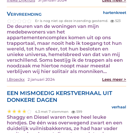
Ineke Dijkhuis
31 januari 2024
Lees meer >
Vervreemding
hartenkreet
Er is nog niet op deze inzending gestemd.
523
De deuren van de woningen van mijn
medebewoners van het
appartementencomplex komen uit op ons
trapportaal, maar nooit heb ik toegang tot hun
wereld, tot hun sfeer, tot hun besloten en
unieke universa, hemelsbreed van dat van mij
verschillend. Soms bestijg ik de trappen als een
noodzaak me hiertoe noopt maar meestal
verblijven wij hier solitair als monniken…
I.Broeckx
2 januari 2024
Lees meer >
EEN MISMOEDIG KERSTVERHAAL UIT
DONKERE DAGEN
verhaal
4.3 met 7 stemmen
599
Shaggy en Diesel waren twee heel leuke
hondjes. De één was overwegend zwart en een
duidelijk vuilnisbakkenras, ze had haar vader