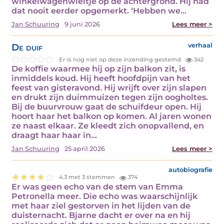
winkelwagenwieltje op de achtergrond. Hij had
dat nooit eerder opgemerkt. ‘Hebben we…
Jan Schuuring
9 juni 2026
Lees meer >
De duif
verhaal
Er is nog niet op deze inzending gestemd.
342
De koffie waarmee hij op zijn balkon zit, is
inmiddels koud. Hij heeft hoofdpijn van het
feest van gisteravond. Hij wrijft over zijn slapen
en drukt zijn duimmuizen tegen zijn oogholtes.
Bij de buurvrouw gaat de schuifdeur open. Hij
hoort haar het balkon op komen. Al jaren wonen
ze naast elkaar. Ze kleedt zich onopvallend, en
draagt haar haar in…
Jan Schuuring
25 april 2026
Lees meer >
autobiografie
4.3 met 3 stemmen
374
Er was geen echo van de stem van Emma
Petronella meer. Die echo was waarschijnlijk
met haar ziel gestorven in het lijden van de
duisternacht. Bjarne dacht er over na en hij