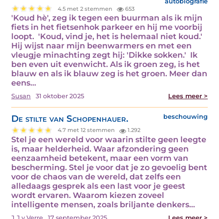
autobiografie
4.5 met 2 stemmen
653
'Koud hè', zeg ik tegen een buurman als ik mijn
fiets in het fietsenhok parkeer en hij me voorbij
loopt. 'Koud, vind je, het is helemaal niet koud.'
Hij wijst naar mijn beenwarmers en met een
vleugje minachting zegt hij: 'Dikke sokken.' Ik
ben even uit evenwicht. Als ik groen zeg, is het
blauw en als ik blauw zeg is het groen. Meer dan
eens…
Susan
31 oktober 2025
Lees meer >
De stilte van Schopenhauer.
beschouwing
4.7 met 12 stemmen
1.292
Stel je een wereld voor waarin stilte geen leegte
is, maar helderheid. Waar afzondering geen
eenzaamheid betekent, maar een vorm van
bescherming. Stel je voor dat je zo gevoelig bent
voor de chaos van de wereld, dat zelfs een
alledaags gesprek als een last voor je geest
wordt ervaren. Waarom kiezen zoveel
intelligente mensen, zoals briljante denkers…
J.J.v.Verre
17 september 2025
Lees meer >