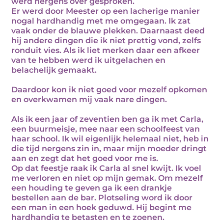
werd nergens over gesproken.
Er werd door Meester op een lacherige manier
nogal hardhandig met me omgegaan. Ik zat
vaak onder de blauwe plekken. Daarnaast deed
hij andere dingen die ik niet prettig vond, zelfs
ronduit vies. Als ik liet merken daar een afkeer
van te hebben werd ik uitgelachen en
belachelijk gemaakt.
Daardoor kon ik niet goed voor mezelf opkomen
en overkwamen mij vaak nare dingen.
Als ik een jaar of zeventien ben ga ik met Carla,
een buurmeisje, mee naar een schoolfeest van
haar school. Ik wil eigenlijk helemaal niet, heb in
die tijd nergens zin in, maar mijn moeder dringt
aan en zegt dat het goed voor me is.
Op dat feestje raak ik Carla al snel kwijt. Ik voel
me verloren en niet op mijn gemak. Om mezelf
een houding te geven ga ik een drankje
bestellen aan de bar. Plotseling word ik door
een man in een hoek geduwd. Hij begint me
hardhandig te betasten en te zoenen.