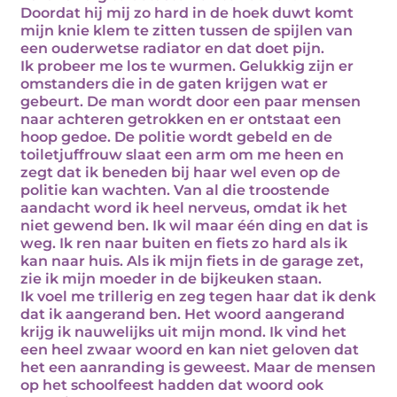
Doordat hij mij zo hard in de hoek duwt komt
mijn knie klem te zitten tussen de spijlen van
een ouderwetse radiator en dat doet pijn.
Ik probeer me los te wurmen. Gelukkig zijn er
omstanders die in de gaten krijgen wat er
gebeurt. De man wordt door een paar mensen
naar achteren getrokken en er ontstaat een
hoop gedoe. De politie wordt gebeld en de
toiletjuffrouw slaat een arm om me heen en
zegt dat ik beneden bij haar wel even op de
politie kan wachten. Van al die troostende
aandacht word ik heel nerveus, omdat ik het
niet gewend ben. Ik wil maar één ding en dat is
weg. Ik ren naar buiten en fiets zo hard als ik
kan naar huis. Als ik mijn fiets in de garage zet,
zie ik mijn moeder in de bijkeuken staan.
Ik voel me trillerig en zeg tegen haar dat ik denk
dat ik aangerand ben. Het woord aangerand
krijg ik nauwelijks uit mijn mond. Ik vind het
een heel zwaar woord en kan niet geloven dat
het een aanranding is geweest. Maar de mensen
op het schoolfeest hadden dat woord ook