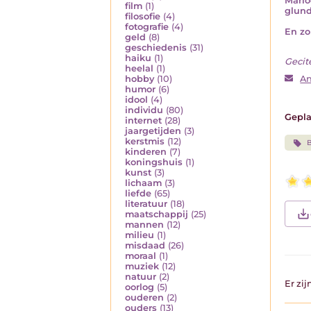
Marlo
film
(1)
glund
filosofie
(4)
fotografie
(4)
En zo 
geld
(8)
geschiedenis
(31)
haiku
(1)
Gecit
heelal
(1)
hobby
(10)
An
humor
(6)
idool
(4)
individu
(80)
Gepla
internet
(28)
jaargetijden
(3)
kerstmis
(12)
B
kinderen
(7)
koningshuis
(1)
kunst
(3)
lichaam
(3)
liefde
(65)
literatuur
(18)
maatschappij
(25)
mannen
(12)
milieu
(1)
misdaad
(26)
moraal
(1)
muziek
(12)
natuur
(2)
Er zi
oorlog
(5)
ouderen
(2)
ouders
(13)