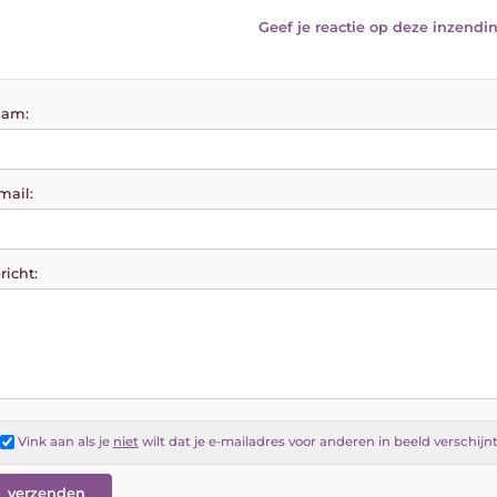
Geef je reactie op deze inzendin
am:
mail:
richt:
Vink aan als je
niet
wilt dat je e-mailadres voor anderen in beeld verschijn