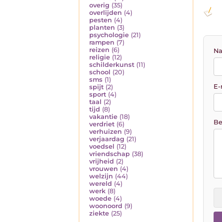
overig
(35)
overlijden
(4)
pesten
(4)
planten
(3)
psychologie
(21)
rampen
(7)
reizen
(6)
Na
religie
(12)
schilderkunst
(11)
school
(20)
sms
(1)
E-
spijt
(2)
sport
(4)
taal
(2)
tijd
(8)
vakantie
(18)
Be
verdriet
(6)
verhuizen
(9)
verjaardag
(21)
voedsel
(12)
vriendschap
(38)
vrijheid
(2)
vrouwen
(4)
welzijn
(44)
wereld
(4)
werk
(8)
woede
(4)
woonoord
(9)
ziekte
(25)