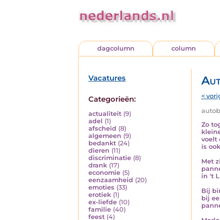
dagcolumn
column
Vacatures
Aut
< vori
Categorieën:
autobi
actualiteit
(9)
adel
(1)
Zo to
afscheid
(8)
klein
algemeen
(9)
voelt
bedankt
(24)
ís ook
dieren
(11)
discriminatie
(8)
Met z
drank
(17)
panne
economie
(5)
in 't
eenzaamheid
(20)
emoties
(33)
Bij b
erotiek
(1)
bij e
ex-liefde
(10)
panne
familie
(40)
feest
(4)