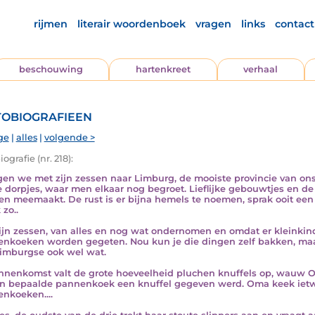
rijmen
literair woordenboek
vragen
links
contact
beschouwing
hartenkreet
verhaal
obiografieen
ge
|
alles
|
volgende >
ografie (nr. 218):
gen we met zijn zessen naar Limburg, de mooiste provincie van ons l
e dorpjes, waar men elkaar nog begroet. Lieflijke gebouwtjes en de s
 en meemaakt. De rust is er bijna hemels te noemen, sprak ooit een
 zo..
ijn zessen, van alles en nog wat ondernomen en omdat er kleinkind
nkoeken worden gegeten. Nou kun je die dingen zelf bakken, maar 
 Limburgse ook wel wat.
innenkomst valt de grote hoeveelheid pluchen knuffels op, wauw O
en bepaalde pannenkoek een knuffel gegeven werd. Oma keek ietwa
nkoeken....