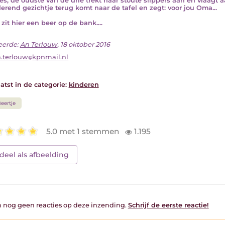
es, de oudste van de drie trekt haar stoute slippers aan en vraagt a
erend gezichtje terug komt naar de tafel en zegt: voor jou Oma...
zit hier een beer op de bank....
eerde:
An Terlouw
, 18 oktober 2016
.terlouw
kpnmail.nl
atst in de categorie:
kinderen
eertje
5.0 met 1 stemmen
1.195
deel als afbeelding
jn nog geen reacties op deze inzending.
Schrijf de eerste reactie!