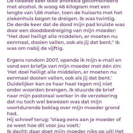
De tweede keer door anorexia gecombineerd
met alcohol. Ik woog 46 kilogram met een
lengte van 1,66 meter, toen de huisarts met het
ziekenhuis begon te dreigen. Ik was twintig.
De derde keer dat de dood mijn pad kruiste was
door een doodsbedreiging van mijn moeder:
"Het doel heiligt alle middelen, er moeten nu
eenmaal, dooien vallen, ook als jij dat bent." Ik
was om nabij de vijftig.
Ergens rondom 2007, opende ik mijn e-mail en
vond een briefje van mijn moeder met één zin:
'Het doel heiligt alle middelen, er moeten nu
eenmaal dooien vallen, ook als jij dat bent.'
Duidelijker kan ze haar haat tegen mij niet
onder woorden brengen. Ik stuurde de brief
naar mijn pastoraal werker in de verzekering
dat nu toch wel bewezen was dat mijn
voortdurende beklag over mijn moeder grond
had.
Hij schreef terug: 'Vraag eens aan je moeder of
ze weet hoe dit voor jou voelt.'
Ik dacht: daar doet mijn moeder niks op uit! Het