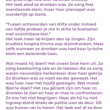
Het leek alsof ze dronken was. Ze zong met
overslaande stem, maar haar pianospel was
wonderlijk op klank.
“Tussen antwoorden van stilte onder invloed
van liefde probeer je me in stilte te boetseren
met onzichtbare klei.”
Het leek meer op krijsen dan op zingen. Zijn
erudiete hospita Emma was stomdronken. Maar
zelfs wanneer ze dronken was had haar lyrische
stem een belerende toon.
Wat moest hij doen? Het zweet brak hem uit. Ze
zong beestachtig vals en de teksten die ze zong
waren nauwelijks herkenbaar door haar gekrijs.
Zo dronken was ze nooit eerder geweest. Het
was haar naar het hoofd gestegen. Wat moest
Bjarne doen? Het zou gênant zijn om haar zo
dronken te zien en haar er mee te confronteren.
Ze zou het niet begrijpen. Maar als hij nu niet
ingreep stond straks de politie voor de deur. Dit
was huizen ver te horen. Het leek wel of ze door