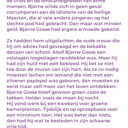
de crisis en de omstandigheden van arme
mensen. Bjarne wilde zich in geen geval
corrumperen aan de idioterie van de heilige
Maarten, die al vele andere jongeren op het
slechte pad had gebracht. Dan maar wat minder
geld. Bjarne Gosse had ergere armoede gekend.
Ze hadden hem uitgelachen, de oude vrouw die
hij om advies had gevraagd en de bekakte
decaan van school. Alsof Bjarne Gosse een
volslagen losgeslagen randdebiel was. Maar hij
had zijn huid met eelt bekleed. Hij liet ze niet
toe door de muren van zijn hart. Als ze zo nodig
moesten lachen om iemand die niet met een
zilveren paplepel was geboren, dan moesten ze
eerst maar zelf meer van het leven ontdekken.
Bjarne Gosse bleef gewoon groen zoals de
takken. Helder zoals de maan bij nacht.
Hij vond werk bij een kwekerij voor groene
kamerplanten. Tijdelijk en op oproepbasis voor
een minimum loon. Het was beter dan niets,
dan had hij wat te besteden in zijn schaarse
vrije tijd.