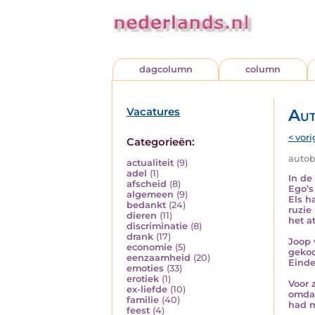
dagcolumn
column
Vacatures
Aut
< vori
Categorieën:
autobi
actualiteit
(9)
adel
(1)
In de
afscheid
(8)
Ego’s
algemeen
(9)
Els h
bedankt
(24)
ruzie
dieren
(11)
het a
discriminatie
(8)
drank
(17)
Joop 
economie
(5)
gekoc
eenzaamheid
(20)
Einde
emoties
(33)
erotiek
(1)
Voor 
ex-liefde
(10)
omdat
familie
(40)
had m
feest
(4)