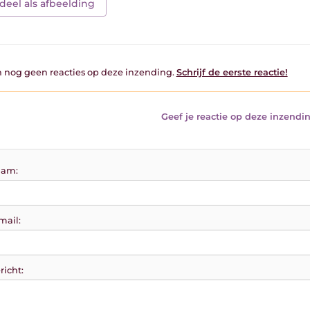
deel als afbeelding
jn nog geen reacties op deze inzending.
Schrijf de eerste reactie!
Geef je reactie op deze inzendin
am:
mail:
richt: