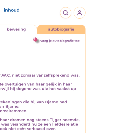
inhoud
bewering
autobiografie
voeg je autobiografie toe
 T.W.C. niet zomaar vanzelfsprekend was.
e overtuigen van haar gelijk in haar
rwijl hij degene was die het vaakst op
tekeningen die hij van Bjarne had
an Bjarne.
rommelremmen.
n haar dromen nog steeds Tijger noemde,
 was veranderd nu ze een liefdesrelatie
ook niet echt verbaasd over.