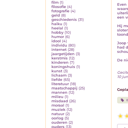
film
(1)
Even 
filosofie
(4)
waars
fotografie
(4)
uiter
geld
(8)
een v
geschiedenis
(31)
haiku
(1)
Hij m
heelal
(1)
slote
hobby
(10)
toond
humor
(6)
idool
(4)
Joop 
individu
(80)
had d
internet
(28)
schou
jaargetijden
(3)
kerstmis
(12)
De ni
kinderen
(7)
koningshuis
(1)
kunst
(3)
Gecit
lichaam
(3)
10 jun
liefde
(65)
literatuur
(18)
maatschappij
(25)
Gepla
mannen
(12)
milieu
(1)
B
misdaad
(26)
moraal
(1)
muziek
(12)
natuur
(2)
oorlog
(5)
ouderen
(2)
ouders
(13)