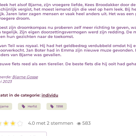
leek het alsof Bjarne, zijn vroegere liefde, Kees Broodakker door de 
chijnlijk vergist, het moest iemand zijn die veel op hem leek. Bij
lijk. Jaren later zagen mensen er vaak heel anders uit. Het was een 
roegere droom.
oest zijn droomkompas nu proberen zelf meer richting te geven, want
n tegelijk. Zijn eigen doorzettingsvermogen werd zijn redding. De 
en hun gezichten naar de toekomst.
van Teil was royaal. Hij had het geldbedrag verdubbeld omdat hij
oorverkocht. Jan Boter had in Emma zijn nieuwe muze gevonden. He
ders van Bjarne was gevallen.
euwe fiets reed als een tierelier. De beste fiets die hij ooit had geh
eerde:
Bjarne Gosse
i 2023
atst in de categorie:
individu
jarne
Herfst
1998
4.0 met 2 stemmen
583