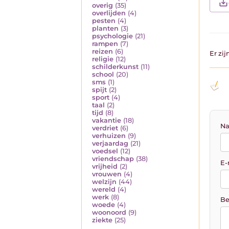
overig
(35)
overlijden
(4)
pesten
(4)
planten
(3)
psychologie
(21)
rampen
(7)
reizen
(6)
Er zi
religie
(12)
schilderkunst
(11)
school
(20)
sms
(1)
spijt
(2)
sport
(4)
taal
(2)
tijd
(8)
vakantie
(18)
Na
verdriet
(6)
verhuizen
(9)
verjaardag
(21)
voedsel
(12)
vriendschap
(38)
E-
vrijheid
(2)
vrouwen
(4)
welzijn
(44)
wereld
(4)
werk
(8)
Be
woede
(4)
woonoord
(9)
ziekte
(25)