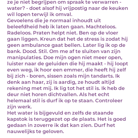
ze je niet begrijpen om spraak te verwarren -
water? - doet alsof hij vrijpostig naar de keuken
wil lopen terwijl ik omval.
Gevoelens die je normaal inhoudt uit
beleefdheid heb ik laten gaan. Machteloos.
Radeloos. Praten helpt niet. Ben op de vloer
gaan liggen. Kreun dat het de stress is zodat hij
geen ambulance gaat bellen. Later lig ik op de
bank. Dood. Stil. Om me af te sluiten van zijn
manipulaties. Doe mijn ogen niet meer open,
luister naar de geluiden die hij maakt - hij loopt
even weg, ik hoor een emmer, die heeft hij zelf
bij zich - boren, sissen zoals mijn tandarts. Ik
denk aan haar, zij is aardig, ze houdt altijd
rekening met mij. Ik lig tot het stil is. Ik heb de
deur niet horen dichtvallen. Als het echt
helemaal stil is durf ik op te staan. Controleer
zijn werk.
Het water is bijgevuld en zelfs de staande
kapstok is teruggezet op de plaats. Het is goed
gedaan in zoverre ik dat kan zien. Durf het
nauwelijks te geloven.