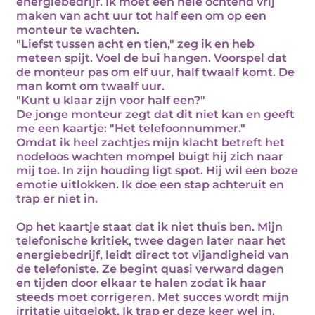
energiebedrijf. Ik moet een hele ochtend vrij
maken van acht uur tot half een om op een
monteur te wachten.
"Liefst tussen acht en tien," zeg ik en heb
meteen spijt. Voel de bui hangen. Voorspel dat
de monteur pas om elf uur, half twaalf komt. De
man komt om twaalf uur.
"Kunt u klaar zijn voor half een?"
De jonge monteur zegt dat dit niet kan en geeft
me een kaartje: "Het telefoonnummer."
Omdat ik heel zachtjes mijn klacht betreft het
nodeloos wachten mompel buigt hij zich naar
mij toe. In zijn houding ligt spot. Hij wil een boze
emotie uitlokken. Ik doe een stap achteruit en
trap er niet in.
Op het kaartje staat dat ik niet thuis ben. Mijn
telefonische kritiek, twee dagen later naar het
energiebedrijf, leidt direct tot vijandigheid van
de telefoniste. Ze begint quasi verward dagen
en tijden door elkaar te halen zodat ik haar
steeds moet corrigeren. Met succes wordt mijn
irritatie uitgelokt. Ik trap er deze keer wel in.