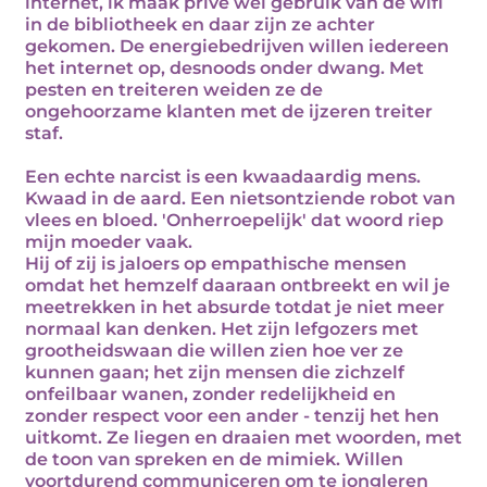
internet, ik maak privé wel gebruik van de wifi
in de bibliotheek en daar zijn ze achter
gekomen. De energiebedrijven willen iedereen
het internet op, desnoods onder dwang. Met
pesten en treiteren weiden ze de
ongehoorzame klanten met de ijzeren treiter
staf.
Een echte narcist is een kwaadaardig mens.
Kwaad in de aard. Een nietsontziende robot van
vlees en bloed. 'Onherroepelijk' dat woord riep
mijn moeder vaak.
Hij of zij is jaloers op empathische mensen
omdat het hemzelf daaraan ontbreekt en wil je
meetrekken in het absurde totdat je niet meer
normaal kan denken. Het zijn lefgozers met
grootheidswaan die willen zien hoe ver ze
kunnen gaan; het zijn mensen die zichzelf
onfeilbaar wanen, zonder redelijkheid en
zonder respect voor een ander - tenzij het hen
uitkomt. Ze liegen en draaien met woorden, met
de toon van spreken en de mimiek. Willen
voortdurend communiceren om te jongleren