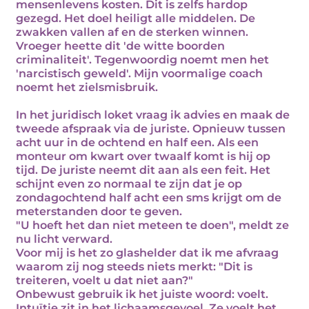
mensenlevens kosten. Dit is zelfs hardop
gezegd. Het doel heiligt alle middelen. De
zwakken vallen af en de sterken winnen.
Vroeger heette dit 'de witte boorden
criminaliteit'. Tegenwoordig noemt men het
'narcistisch geweld'. Mijn voormalige coach
noemt het zielsmisbruik.
In het juridisch loket vraag ik advies en maak de
tweede afspraak via de juriste. Opnieuw tussen
acht uur in de ochtend en half een. Als een
monteur om kwart over twaalf komt is hij op
tijd. De juriste neemt dit aan als een feit. Het
schijnt even zo normaal te zijn dat je op
zondagochtend half acht een sms krijgt om de
meterstanden door te geven.
"U hoeft het dan niet meteen te doen", meldt ze
nu licht verward.
Voor mij is het zo glashelder dat ik me afvraag
waarom zij nog steeds niets merkt: "Dit is
treiteren, voelt u dat niet aan?"
Onbewust gebruik ik het juiste woord: voelt.
Intuïtie zit in het lichaamsgevoel. Ze voelt het