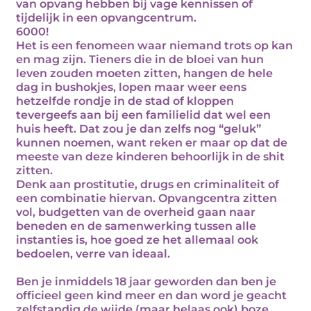
van opvang hebben bij vage kennissen of
tijdelijk in een opvangcentrum.
6000!
Het is een fenomeen waar niemand trots op kan
en mag zijn. Tieners die in de bloei van hun
leven zouden moeten zitten, hangen de hele
dag in bushokjes, lopen maar weer eens
hetzelfde rondje in de stad of kloppen
tevergeefs aan bij een familielid dat wel een
huis heeft. Dat zou je dan zelfs nog “geluk”
kunnen noemen, want reken er maar op dat de
meeste van deze kinderen behoorlijk in de shit
zitten.
Denk aan prostitutie, drugs en criminaliteit of
een combinatie hiervan. Opvangcentra zitten
vol, budgetten van de overheid gaan naar
beneden en de samenwerking tussen alle
instanties is, hoe goed ze het allemaal ook
bedoelen, verre van ideaal.
Ben je inmiddels 18 jaar geworden dan ben je
officieel geen kind meer en dan word je geacht
zelfstandig de wijde (maar helaas ook) boze