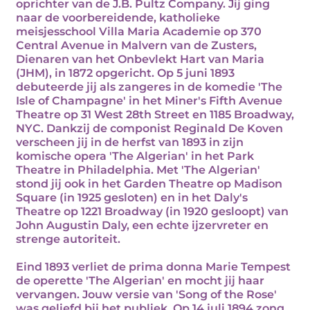
oprichter van de J.B. Pultz Company. Jij ging
naar de voorbereidende, katholieke
meisjesschool Villa Maria Academie op 370
Central Avenue in Malvern van de Zusters,
Dienaren van het Onbevlekt Hart van Maria
(JHM), in 1872 opgericht. Op 5 juni 1893
debuteerde jij als zangeres in de komedie 'The
Isle of Champagne' in het Miner's Fifth Avenue
Theatre op 31 West 28th Street en 1185 Broadway,
NYC. Dankzij de componist Reginald De Koven
verscheen jij in de herfst van 1893 in zijn
komische opera 'The Algerian' in het Park
Theatre in Philadelphia. Met 'The Algerian'
stond jij ook in het Garden Theatre op Madison
Square (in 1925 gesloten) en in het Daly's
Theatre op 1221 Broadway (in 1920 gesloopt) van
John Augustin Daly, een echte ijzervreter en
strenge autoriteit.
Eind 1893 verliet de prima donna Marie Tempest
de operette 'The Algerian' en mocht jij haar
vervangen. Jouw versie van 'Song of the Rose'
was geliefd bij het publiek. Op 14 juli 1894 zong