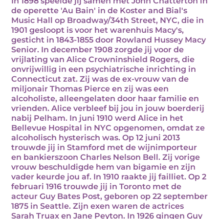
In 1898 speelde jij samen met John Chatterton in
de operette 'Au Bain' in de Koster and Bial's
Music Hall op Broadway/34th Street, NYC, die in
1901 gesloopt is voor het warenhuis Macy's,
gesticht in 1843-1855 door Rowland Hussey Macy
Senior. In december 1908 zorgde jij voor de
vrijlating van Alice Crowninshield Rogers, die
onvrijwillig in een psychiatrische inrichting in
Connecticut zat. Zij was de ex-vrouw van de
miljonair Thomas Pierce en zij was een
alcoholiste, alleengelaten door haar familie en
vrienden. Alice verbleef bij jou in jouw boerderij
nabij Pelham. In juni 1910 werd Alice in het
Bellevue Hospital in NYC opgenomen, omdat ze
alcoholisch hysterisch was. Op 12 juni 2013
trouwde jij in Stamford met de wijnimporteur
en bankierszoon Charles Nelson Bell. Zij vorige
vrouw beschuldigde hem van bigamie en zijn
vader keurde jou af. In 1910 raakte jij failliet. Op 2
februari 1916 trouwde jij in Toronto met de
acteur Guy Bates Post, geboren op 22 september
1875 in Seattle. Zijn exen waren de actrices
Sarah Truax en Jane Peyton. In 1926 gingen Guy