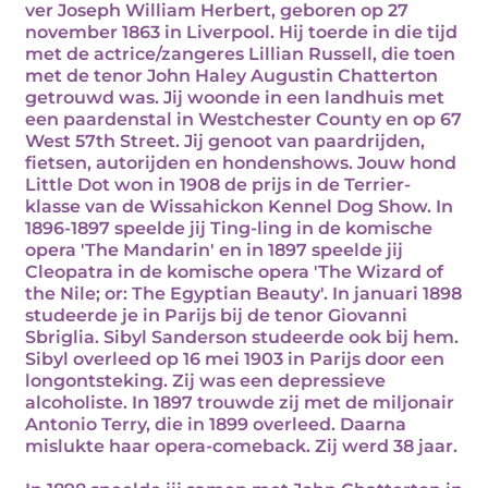
ver Joseph William Herbert, geboren op 27
november 1863 in Liverpool. Hij toerde in die tijd
met de actrice/zangeres Lillian Russell, die toen
met de tenor John Haley Augustin Chatterton
getrouwd was. Jij woonde in een landhuis met
een paardenstal in Westchester County en op 67
West 57th Street. Jij genoot van paardrijden,
fietsen, autorijden en hondenshows. Jouw hond
Little Dot won in 1908 de prijs in de Terrier-
klasse van de Wissahickon Kennel Dog Show. In
1896-1897 speelde jij Ting-ling in de komische
opera 'The Mandarin' en in 1897 speelde jij
Cleopatra in de komische opera 'The Wizard of
the Nile; or: The Egyptian Beauty'. In januari 1898
studeerde je in Parijs bij de tenor Giovanni
Sbriglia. Sibyl Sanderson studeerde ook bij hem.
Sibyl overleed op 16 mei 1903 in Parijs door een
longontsteking. Zij was een depressieve
alcoholiste. In 1897 trouwde zij met de miljonair
Antonio Terry, die in 1899 overleed. Daarna
mislukte haar opera-comeback. Zij werd 38 jaar.