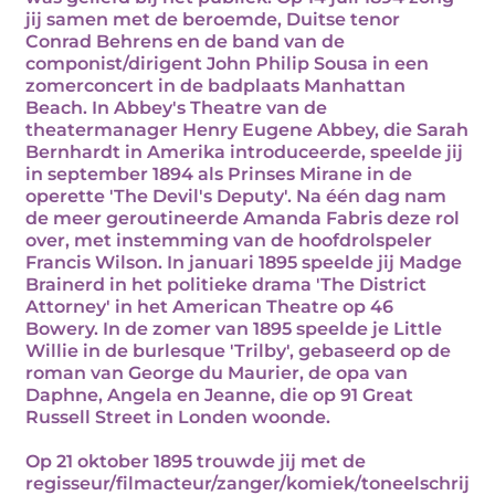
jij samen met de beroemde, Duitse tenor
Conrad Behrens en de band van de
componist/dirigent John Philip Sousa in een
zomerconcert in de badplaats Manhattan
Beach. In Abbey's Theatre van de
theatermanager Henry Eugene Abbey, die Sarah
Bernhardt in Amerika introduceerde, speelde jij
in september 1894 als Prinses Mirane in de
operette 'The Devil's Deputy'. Na één dag nam
de meer geroutineerde Amanda Fabris deze rol
over, met instemming van de hoofdrolspeler
Francis Wilson. In januari 1895 speelde jij Madge
Brainerd in het politieke drama 'The District
Attorney' in het American Theatre op 46
Bowery. In de zomer van 1895 speelde je Little
Willie in de burlesque 'Trilby', gebaseerd op de
roman van George du Maurier, de opa van
Daphne, Angela en Jeanne, die op 91 Great
Russell Street in Londen woonde.
Op 21 oktober 1895 trouwde jij met de
regisseur/filmacteur/zanger/komiek/toneelschrij