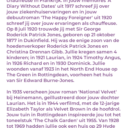
chauffeuse in Frankrijk. In jouw memoires 'A
Diary Without Dates' uit 1917 schreef jij over
jouw ziekenhuiservaringen en in jouw
debuutroman 'The Happy Foreigner' uit 1920
schreef jij over jouw ervaringen als chauffeuse.
Op 8 juli 1920 trouwde jij met Sir George
Roderick Patrick Jones, geboren op 21 oktober
1877 in Dukinfield. Hij was de enige zoon van de
hoedenverkoper Roderick Patrick Jones en
Christina Drennan Gibb. Jullie kregen samen 4
kinderen; in 1921 Laurian, in 1924 Timothy Angus,
in 1926 Richard en in 1930 Dominick. Jullie
woonden vanaf 1923 in het North End House op
The Green in Rottingdean, voorheen het huis
van Sir Edward Burne-Jones.
In 1935 verscheen jouw roman 'National Velvet'
bij Heinemann, geïllustreerd door jouw dochter
Laurian. Het is in 1944 verfilmd, met de 12-jarige
Elizabeth Taylor als Velvet Brown in de hoofdrol.
Jouw tuin in Rottingdean inspireerde jou tot het
toneelstuk 'The Chalk Garden' uit 1955. Van 1928
tot 1969 hadden jullie ook een huis op 29 Hyde