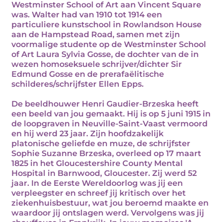
Westminster School of Art aan Vincent Square
was. Walter had van 1910 tot 1914 een
particuliere kunstschool in Rowlandson House
aan de Hampstead Road, samen met zijn
voormalige studente op de Westminster School
of Art Laura Sylvia Gosse, de dochter van de in
wezen homoseksuele schrijver/dichter Sir
Edmund Gosse en de prerafaëlitische
schilderes/schrijfster Ellen Epps.
De beeldhouwer Henri Gaudier-Brzeska heeft
een beeld van jou gemaakt. Hij is op 5 juni 1915 in
de loopgraven in Neuville-Saint-Vaast vermoord
en hij werd 23 jaar. Zijn hoofdzakelijk
platonische geliefde en muze, de schrijfster
Sophie Suzanne Brzeska, overleed op 17 maart
1825 in het Gloucestershire County Mental
Hospital in Barnwood, Gloucester. Zij werd 52
jaar. In de Eerste Wereldoorlog was jij een
verpleegster en schreef jij kritisch over het
ziekenhuisbestuur, wat jou beroemd maakte en
waardoor jij ontslagen werd. Vervolgens was jij