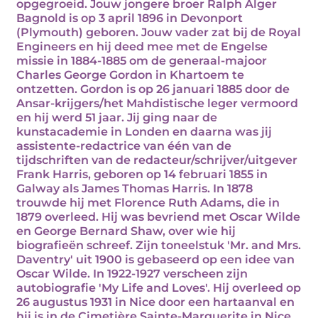
opgegroeid. Jouw jongere broer Ralph Alger
Bagnold is op 3 april 1896 in Devonport
(Plymouth) geboren. Jouw vader zat bij de Royal
Engineers en hij deed mee met de Engelse
missie in 1884-1885 om de generaal-majoor
Charles George Gordon in Khartoem te
ontzetten. Gordon is op 26 januari 1885 door de
Ansar-krijgers/het Mahdistische leger vermoord
en hij werd 51 jaar. Jij ging naar de
kunstacademie in Londen en daarna was jij
assistente-redactrice van één van de
tijdschriften van de redacteur/schrijver/uitgever
Frank Harris, geboren op 14 februari 1855 in
Galway als James Thomas Harris. In 1878
trouwde hij met Florence Ruth Adams, die in
1879 overleed. Hij was bevriend met Oscar Wilde
en George Bernard Shaw, over wie hij
biografieën schreef. Zijn toneelstuk 'Mr. and Mrs.
Daventry' uit 1900 is gebaseerd op een idee van
Oscar Wilde. In 1922-1927 verscheen zijn
autobiografie 'My Life and Loves'. Hij overleed op
26 augustus 1931 in Nice door een hartaanval en
hij is in de Cimetière Sainte-Marguerite in Nice