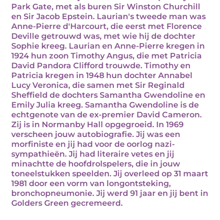
Park Gate, met als buren Sir Winston Churchill
en Sir Jacob Epstein. Laurian's tweede man was
Anne-Pierre d'Harcourt, die eerst met Florence
Deville getrouwd was, met wie hij de dochter
Sophie kreeg. Laurian en Anne-Pierre kregen in
1924 hun zoon Timothy Angus, die met Patricia
David Pandora Clifford trouwde. Timothy en
Patricia kregen in 1948 hun dochter Annabel
Lucy Veronica, die samen met Sir Reginald
Sheffield de dochters Samantha Gwendoline en
Emily Julia kreeg. Samantha Gwendoline is de
echtgenote van de ex-premier David Cameron.
Zij is in Normanby Hall opgegroeid. In 1969
verscheen jouw autobiografie. Jij was een
morfiniste en jij had voor de oorlog nazi-
sympathieën. Jij had literaire vetes en jij
minachtte de hoofdrolspelers, die in jouw
toneelstukken speelden. Jij overleed op 31 maart
1981 door een vorm van longontsteking,
bronchopneumonie. Jij werd 91 jaar en jij bent in
Golders Green gecremeerd.