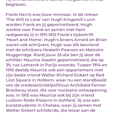
begraven.
Frank Harris was jouw minnaar. In de roman
'The Will to Love' van Hugh Kingsmill Lunn
worden Frank en jij geportretteerd. Hugh
werkte voor Frank en samen met hem
redigeerde jij in 1911-1912 Frank's tijdschrift
'Heart and Home'. Hugh's broers Arnold en Brian
waren ook schrijvers. Hugh was dik bevriend
met de schrijvers Hesketh Pearson en Malcolm
Muggeridge. Rond jouw 25-ste ben jij door de
schilder Maurice Asselin geportretteerd, die op
39, rue Lamarck in Parijs woonde. Tussen 1914 en
1916 deelde Maurice ook een appartement met
zijn beste vriend Walter Richard Sickert op Red
Lion Square in Holborn, waar nu een standbeeld
van de vredesactivist/politicus Archibald Fenner
Brockway staat, die voor nucleaire ontwapening
was. In 1915 was Maurice ook bij zijn vriend
Ludovic-Rodo Pissarro in Ashford. Jij was een
kunststudente in Chelsea, waar jij samen met
Walter Sickert schilderde, die leraar aan de