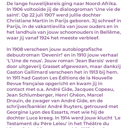
De lange huwelijksreis ging naar Noord-Afrika.
In 1906 voltooide jij de dialoogroman 'Une vie de
saint'. Op 22 juli 1907 werd jullie dochter
Christiane Martin in Parijs geboren. Jij schreef in
Parijs, in de vakantievilla van jouw ouders en in
het landhuis van jouw schoonouders in Bellême,
waar jij vanaf 1924 het meeste verbleef.
In 1908 verscheen jouw autobiografische
debuutroman 'Devenir!' en in 1910 jouw verhaal
'L'Une de nous'. Jouw roman 'Jean Barois' werd
door uitgeverij Grasset afgewezen, maar dankzij
Gaston Gallimard verscheen het in 1913 bij hem.
In 1911 had Gaston Les Éditions de la Nouvelle
Revue française opgericht en kwam jij in
contact met o.a. André Gide, Jacques Copeau,
Jean Schlumberger, Henri Ghéon, Marcel
Drouin, de zwager van André Gide, en de
schrijver/bankier André Ruyters, getrouwd met
Georgine Lyon des Essarts, met wie hij de
dochter Luce kreeg. In 1914 werd jouw klucht 'Le
Testament du Père Leleu' in het Théâtre du