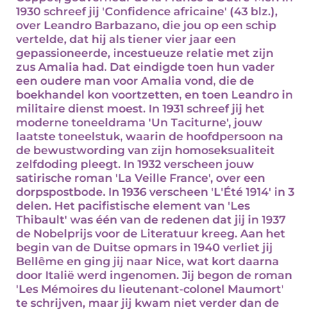
1930 schreef jij 'Confidence africaine' (43 blz.),
over Leandro Barbazano, die jou op een schip
vertelde, dat hij als tiener vier jaar een
gepassioneerde, incestueuze relatie met zijn
zus Amalia had. Dat eindigde toen hun vader
een oudere man voor Amalia vond, die de
boekhandel kon voortzetten, en toen Leandro in
militaire dienst moest. In 1931 schreef jij het
moderne toneeldrama 'Un Taciturne', jouw
laatste toneelstuk, waarin de hoofdpersoon na
de bewustwording van zijn homoseksualiteit
zelfdoding pleegt. In 1932 verscheen jouw
satirische roman 'La Veille France', over een
dorpspostbode. In 1936 verscheen 'L'Été 1914' in 3
delen. Het pacifistische element van 'Les
Thibault' was één van de redenen dat jij in 1937
de Nobelprijs voor de Literatuur kreeg. Aan het
begin van de Duitse opmars in 1940 verliet jij
Bellême en ging jij naar Nice, wat kort daarna
door Italië werd ingenomen. Jij begon de roman
'Les Mémoires du lieutenant-colonel Maumort'
te schrijven, maar jij kwam niet verder dan de