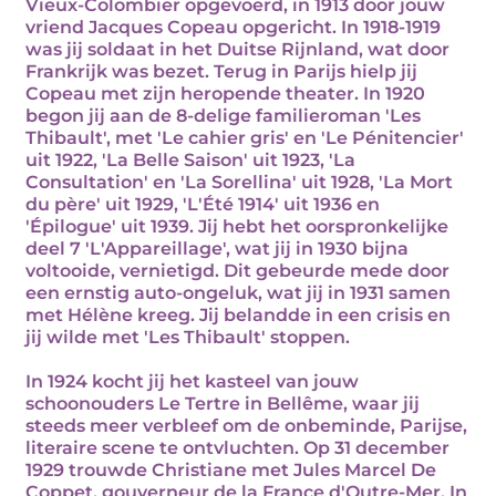
Vieux-Colombier opgevoerd, in 1913 door jouw
vriend Jacques Copeau opgericht. In 1918-1919
was jij soldaat in het Duitse Rijnland, wat door
Frankrijk was bezet. Terug in Parijs hielp jij
Copeau met zijn heropende theater. In 1920
begon jij aan de 8-delige familieroman 'Les
Thibault', met 'Le cahier gris' en 'Le Pénitencier'
uit 1922, 'La Belle Saison' uit 1923, 'La
Consultation' en 'La Sorellina' uit 1928, 'La Mort
du père' uit 1929, 'L'Été 1914' uit 1936 en
'Épilogue' uit 1939. Jij hebt het oorspronkelijke
deel 7 'L'Appareillage', wat jij in 1930 bijna
voltooide, vernietigd. Dit gebeurde mede door
een ernstig auto-ongeluk, wat jij in 1931 samen
met Hélène kreeg. Jij belandde in een crisis en
jij wilde met 'Les Thibault' stoppen.
In 1924 kocht jij het kasteel van jouw
schoonouders Le Tertre in Bellême, waar jij
steeds meer verbleef om de onbeminde, Parijse,
literaire scene te ontvluchten. Op 31 december
1929 trouwde Christiane met Jules Marcel De
Coppet, gouverneur de la France d'Outre-Mer. In