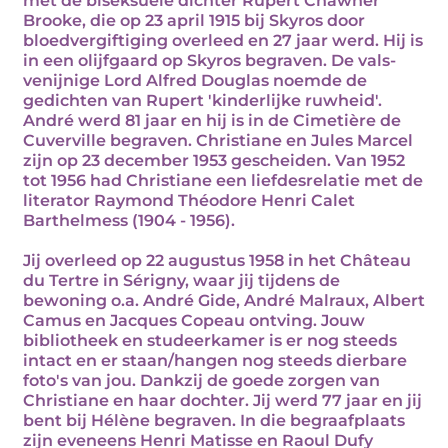
met de biseksuele dichter Rupert Chawner
Brooke, die op 23 april 1915 bij Skyros door
bloedvergiftiging overleed en 27 jaar werd. Hij is
in een olijfgaard op Skyros begraven. De vals-
venijnige Lord Alfred Douglas noemde de
gedichten van Rupert 'kinderlijke ruwheid'.
André werd 81 jaar en hij is in de Cimetière de
Cuverville begraven. Christiane en Jules Marcel
zijn op 23 december 1953 gescheiden. Van 1952
tot 1956 had Christiane een liefdesrelatie met de
literator Raymond Théodore Henri Calet
Barthelmess (1904 - 1956).
Jij overleed op 22 augustus 1958 in het Château
du Tertre in Sérigny, waar jij tijdens de
bewoning o.a. André Gide, André Malraux, Albert
Camus en Jacques Copeau ontving. Jouw
bibliotheek en studeerkamer is er nog steeds
intact en er staan/hangen nog steeds dierbare
foto's van jou. Dankzij de goede zorgen van
Christiane en haar dochter. Jij werd 77 jaar en jij
bent bij Hélène begraven. In die begraafplaats
zijn eveneens Henri Matisse en Raoul Dufy