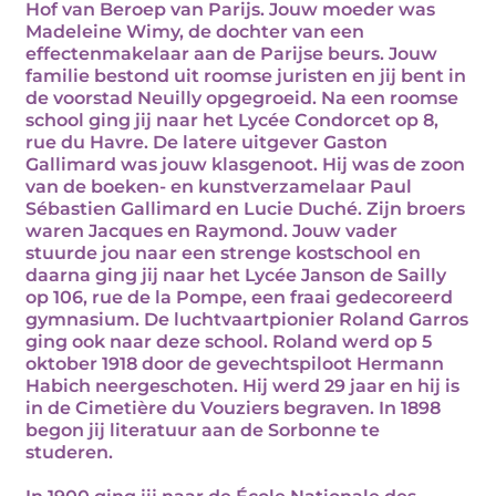
Hof van Beroep van Parijs. Jouw moeder was
Madeleine Wimy, de dochter van een
effectenmakelaar aan de Parijse beurs. Jouw
familie bestond uit roomse juristen en jij bent in
de voorstad Neuilly opgegroeid. Na een roomse
school ging jij naar het Lycée Condorcet op 8,
rue du Havre. De latere uitgever Gaston
Gallimard was jouw klasgenoot. Hij was de zoon
van de boeken- en kunstverzamelaar Paul
Sébastien Gallimard en Lucie Duché. Zijn broers
waren Jacques en Raymond. Jouw vader
stuurde jou naar een strenge kostschool en
daarna ging jij naar het Lycée Janson de Sailly
op 106, rue de la Pompe, een fraai gedecoreerd
gymnasium. De luchtvaartpionier Roland Garros
ging ook naar deze school. Roland werd op 5
oktober 1918 door de gevechtspiloot Hermann
Habich neergeschoten. Hij werd 29 jaar en hij is
in de Cimetière du Vouziers begraven. In 1898
begon jij literatuur aan de Sorbonne te
studeren.