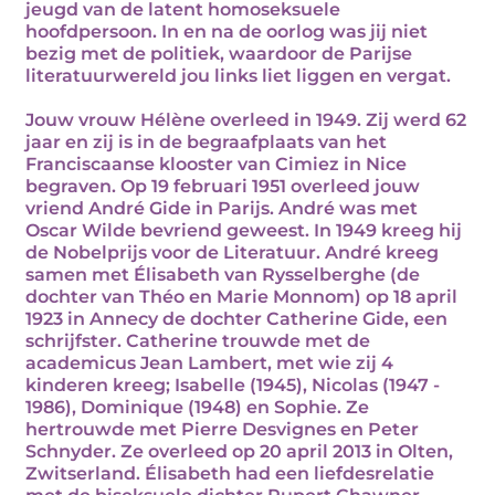
jeugd van de latent homoseksuele
hoofdpersoon. In en na de oorlog was jij niet
bezig met de politiek, waardoor de Parijse
literatuurwereld jou links liet liggen en vergat.
Jouw vrouw Hélène overleed in 1949. Zij werd 62
jaar en zij is in de begraafplaats van het
Franciscaanse klooster van Cimiez in Nice
begraven. Op 19 februari 1951 overleed jouw
vriend André Gide in Parijs. André was met
Oscar Wilde bevriend geweest. In 1949 kreeg hij
de Nobelprijs voor de Literatuur. André kreeg
samen met Élisabeth van Rysselberghe (de
dochter van Théo en Marie Monnom) op 18 april
1923 in Annecy de dochter Catherine Gide, een
schrijfster. Catherine trouwde met de
academicus Jean Lambert, met wie zij 4
kinderen kreeg; Isabelle (1945), Nicolas (1947 -
1986), Dominique (1948) en Sophie. Ze
hertrouwde met Pierre Desvignes en Peter
Schnyder. Ze overleed op 20 april 2013 in Olten,
Zwitserland. Élisabeth had een liefdesrelatie