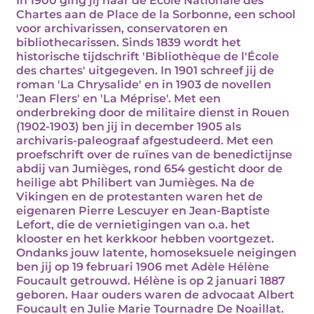
In 1900 ging jij naar de École Nationale des
Chartes aan de Place de la Sorbonne, een school
voor archivarissen, conservatoren en
bibliothecarissen. Sinds 1839 wordt het
historische tijdschrift 'Bibliothèque de l'École
des chartes' uitgegeven. In 1901 schreef jij de
roman 'La Chrysalide' en in 1903 de novellen
'Jean Flers' en 'La Méprise'. Met een
onderbreking door de militaire dienst in Rouen
(1902-1903) ben jij in december 1905 als
archivaris-paleograaf afgestudeerd. Met een
proefschrift over de ruïnes van de benedictijnse
abdij van Jumièges, rond 654 gesticht door de
heilige abt Philibert van Jumièges. Na de
Vikingen en de protestanten waren het de
eigenaren Pierre Lescuyer en Jean-Baptiste
Lefort, die de vernietigingen van o.a. het
klooster en het kerkkoor hebben voortgezet.
Ondanks jouw latente, homoseksuele neigingen
ben jij op 19 februari 1906 met Adèle Hélène
Foucault getrouwd. Hélène is op 2 januari 1887
geboren. Haar ouders waren de advocaat Albert
Foucault en Julie Marie Tournadre De Noaillat.