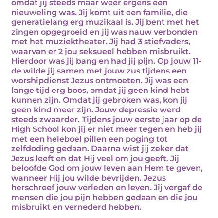
omdat jij steeds maar weer ergens een
nieuweling was. Jij komt uit een familie, die
generatielang erg muzikaal is. Jij bent met het
zingen opgegroeid en jij was nauw verbonden
met het muziektheater. Jij had 3 stiefvaders,
waarvan er 2 jou seksueel hebben misbruikt.
Hierdoor was jij bang en had jij pijn. Op jouw 11-
de wilde jij samen met jouw zus tijdens een
worshipdienst Jezus ontmoeten. Jij was een
lange tijd erg boos, omdat jij geen kind hebt
kunnen zijn. Omdat jij gebroken was, kon jij
geen kind meer zijn. Jouw depressie werd
steeds zwaarder. Tijdens jouw eerste jaar op de
High School kon jij er niet meer tegen en heb jij
met een heleboel pillen een poging tot
zelfdoding gedaan. Daarna wist jij zeker dat
Jezus leeft en dat Hij veel om jou geeft. Jij
beloofde God om jouw leven aan Hem te geven,
wanneer Hij jou wilde bevrijden. Jezus
herschreef jouw verleden en leven. Jij vergaf de
mensen die jou pijn hebben gedaan en die jou
misbruikt en vernederd hebben.