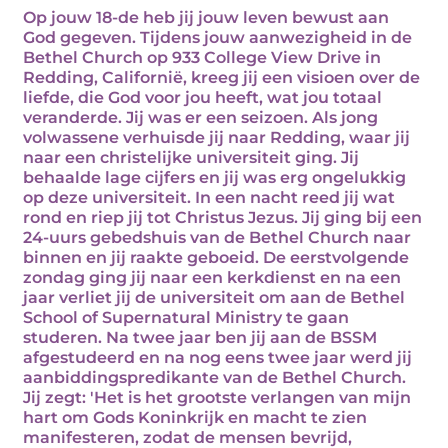
Op jouw 18-de heb jij jouw leven bewust aan
God gegeven. Tijdens jouw aanwezigheid in de
Bethel Church op 933 College View Drive in
Redding, Californië, kreeg jij een visioen over de
liefde, die God voor jou heeft, wat jou totaal
veranderde. Jij was er een seizoen. Als jong
volwassene verhuisde jij naar Redding, waar jij
naar een christelijke universiteit ging. Jij
behaalde lage cijfers en jij was erg ongelukkig
op deze universiteit. In een nacht reed jij wat
rond en riep jij tot Christus Jezus. Jij ging bij een
24-uurs gebedshuis van de Bethel Church naar
binnen en jij raakte geboeid. De eerstvolgende
zondag ging jij naar een kerkdienst en na een
jaar verliet jij de universiteit om aan de Bethel
School of Supernatural Ministry te gaan
studeren. Na twee jaar ben jij aan de BSSM
afgestudeerd en na nog eens twee jaar werd jij
aanbiddingspredikante van de Bethel Church.
Jij zegt: 'Het is het grootste verlangen van mijn
hart om Gods Koninkrijk en macht te zien
manifesteren, zodat de mensen bevrijd,