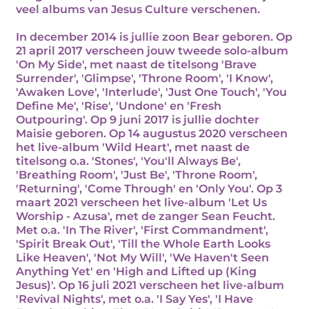
veel albums van Jesus Culture verschenen.
In december 2014 is jullie zoon Bear geboren. Op
21 april 2017 verscheen jouw tweede solo-album
'On My Side', met naast de titelsong 'Brave
Surrender', 'Glimpse', 'Throne Room', 'I Know',
'Awaken Love', 'Interlude', 'Just One Touch', 'You
Define Me', 'Rise', 'Undone' en 'Fresh
Outpouring'. Op 9 juni 2017 is jullie dochter
Maisie geboren. Op 14 augustus 2020 verscheen
het live-album 'Wild Heart', met naast de
titelsong o.a. 'Stones', 'You'll Always Be',
'Breathing Room', 'Just Be', 'Throne Room',
'Returning', 'Come Through' en 'Only You'. Op 3
maart 2021 verscheen het live-album 'Let Us
Worship - Azusa', met de zanger Sean Feucht.
Met o.a. 'In The River', 'First Commandment',
'Spirit Break Out', 'Till the Whole Earth Looks
Like Heaven', 'Not My Will', 'We Haven't Seen
Anything Yet' en 'High and Lifted up (King
Jesus)'. Op 16 juli 2021 verscheen het live-album
'Revival Nights', met o.a. 'I Say Yes', 'I Have