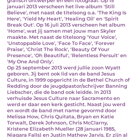
grafisch ontwerper en een fotograaf. Op 15
januari 2013 verscheen het live-album 'Still
Believe', met naast de titelsong o.a. 'The King Is
Here', 'Yield My Heart', 'Healing Oil' en 'Spirit
Break Out'. Op 16 juli 2013 verscheen het album
'Home', wat jij samen met jouw man Skyler
maakte. Met naast de titelsong 'Your Voice',
'Unstoppable Love', 'Face To Face', 'Forever
Praise', 'Christ The Rock', 'Beauty Of Your
Presence', 'Oh Beautiful', 'Relentless Persuit' en
'My One And Only'.
Op 25 september 2013 werd jullie zoon Wyatt
geboren. Jij bent ook lid van de band Jesus
Culture, in 1999 opgericht in de Bethel Church of
Redding door de jeugdpastor/schrijver Banning
Liebscher, die de band ook leidde. In 2013
verhuisde Jesus Culture naar Sacramento en
werd er daar een kerk gesticht. Naast jou werd
en wordt de band met name gevormd door
Melissa How, Chris Quitata, Bryan en Katie
Torwalt, Derek Johnson, Chris McClarny,
Kristene Elizabeth Mueller (28 januari 1985,
Niagara Falls) en Justin Mathew Jarvis. Er zijn al