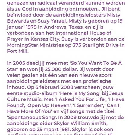
genezen en radicaal veranderd kunnen worden
als ze God in aanbidding ontmoeten.'. Jij bent
beïnvloed door de aanbiddingsleidsters Misty
Edwards en Suzy Yarael. Misty is geboren op 19
januari 1979 in Andrews, Texas, en zij is
verbonden aan het International House of
Prayer in Kansas City. Suzy is verbonden aan de
MorningStar Ministries op 375 Starlight Drive in
Fort Mill.
In 2005 deed jij mee met 'So You Want To Be A
Star' en won jij 25.000 dollar. Jij wordt door
velen gezien als één van een nieuwe soort
aanbiddingsleidsters met een profetische
inhoud. Op 5 februari 2008 verscheen jouw
eerste studio-album 'Here Is My Song' bij Jesus
Culture Music. Met 'I Asked You For Life', 'I Have
Found', 'Open Up Heaven', 'I Surrender', 'Can I
Have More Of You' en vijf songs met de titel
'Spontaneous Song'. In 2009 trouwde jij met de
aanbiddingsleider Skyler William Smith,
geboren op 25 maart 1981. Skyler is ook een