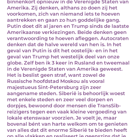
binnenkort opnieuw in de Verenigde Staten van
Amerika. Zij denken, althans zo doen zij het
voorkomen, zich van niemand iets te hoeven
aantrekken en gaan zo hun goddelijke gang.
Putin doet dit al jaren en Trump sinds de laatste
Amerikaanse verkiezingen. Beide denken geen
verantwoording te hoeven afleggen. Autocraten
denken dat de halve wereld van hen is. In het
geval van Putin is dit het oostelijk- en in het
geval van Trump het westelijk deel van onze
globe. Zelf ben ik 3 keer in Rusland en tweemaal
in de Verenigde Staten van Amerika geweest.
Het is beslist geen straf, want zowel de
Russische hoofdstad Moskou als vooral
majestueus Sint-Petersburg zijn zeer
aangename steden. Siberië is behoorlijk woest
met enkele steden en zeer veel dorpen en
dorpjes, bewoond door mensen die TransSib-
reizigers tegen een vaak kleine vergoeding van
lokale etenswaar voorzien. Je voelt je, maar
bovenal bént van harte welkom om te genieten
van alles dat dit enorme Siberië te bieden heeft
op alle vlakken en realiseert je geenszins dat je