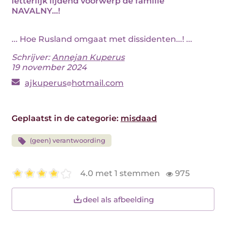
letterlijk lijdend voorwerp de familie
NAVALNY...!
... Hoe Rusland omgaat met dissidenten...! ...
Schrijver:
Annejan Kuperus
19 november 2024
ajkuperus
hotmail.com
Geplaatst in de categorie:
misdaad
(geen) verantwoording
4.0 met 1 stemmen
975
deel als afbeelding