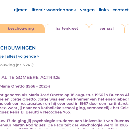
rijmen
literair woordenboek
vragen
links
contact
beschouwing
hartenkreet
verhaal
chouwingen
ge
|
alles
|
volgende >
ouwing (nr. 5.242):
 al te sombere actrice
Maria Onetto (1966 - 2023))
ent geboren als María José Onetto op 18 augustus 1966 in Buenos A
re en Jorge Onetto. Jorge was een werknemer van het energiebedrij
as ook een restaurateur en hij overleed in 1967 door een hartinfarct
nez, waar jij naar een katholieke school ging, vermoedelijk het Col
guez Peña EI Berutti y Necochea 765.
uw 17-de ging jij psychologie studeren aan Universiteit van Buenos 
rneur Martín Rodríguez. De Faculteit der Psychologie werd in 1985