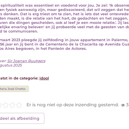
spiritualiteit was essentieel en voedend voor jou. Je zei: 'Ik observ
n fysiek aanwezig zijn, maar gedissocieerd, dat wil zeggen dat het
s denken. Dat is erg triest om te zien, het is iets dat veel ontevre
den maakt, is die relatie van het hart, de gedachten en het zeggen
ren die dingen gescheiden, ook al leef je een mooie relatie.'. Jij la
lijke ervaring beleven' en jij probeerde veel met de geesten van 
d te communiceren.
maart 2023 pleegde jij zelfdoding in jouw appartement in Palermo
56 jaar en jij bent in de Cementerio de la Chacarita op Avenida Gu
s Aires begraven, in het Panteón de Actores.
ver:
Sir Joanan Ruutgers
gustus 2025
atst in de categorie:
idool
aria José Onetto
Er is nog niet op deze inzending gestemd.
3
deel als afbeelding