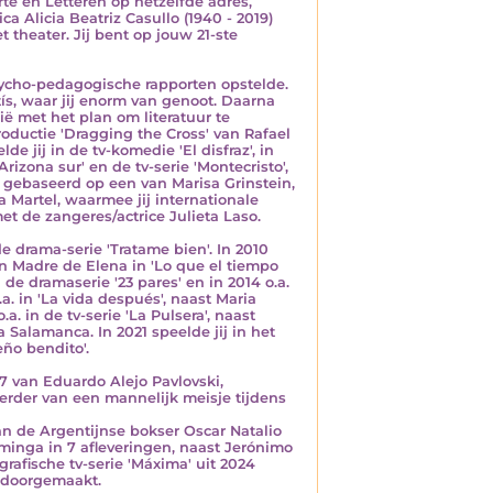
rte en Letteren op hetzelfde adres,
a Alicia Beatriz Casullo (1940 - 2019)
 theater. Jij bent op jouw 21-ste
psycho-pedagogische rapporten opstelde.
tís, waar jij enorm van genoot. Daarna
nië met het plan om literatuur te
productie 'Dragging the Cross' van Rafael
 jij in de tv-komedie 'El disfraz', in
izona sur' en de tv-serie 'Montecristo',
', gebaseerd op een van Marisa Grinstein,
a Martel, waarmee jij internationale
et de zangeres/actrice Julieta Laso.
de drama-serie 'Tratame bien'. In 2010
n Madre de Elena in 'Lo que el tiempo
 de dramaserie '23 pares' en in 2014 o.a.
o.a. in 'La vida después', naast Maria
.a. in de tv-serie 'La Pulsera', naast
a Salamanca. In 2021 speelde jij in het
eño bendito'.
87 van Eduardo Alejo Pavlovski,
erder van een mannelijk meisje tijdens
 van de Argentijnse bokser Oscar Natalio
minga in 7 afleveringen, naast Jerónimo
rafische tv-serie 'Máxima' uit 2024
e doorgemaakt.