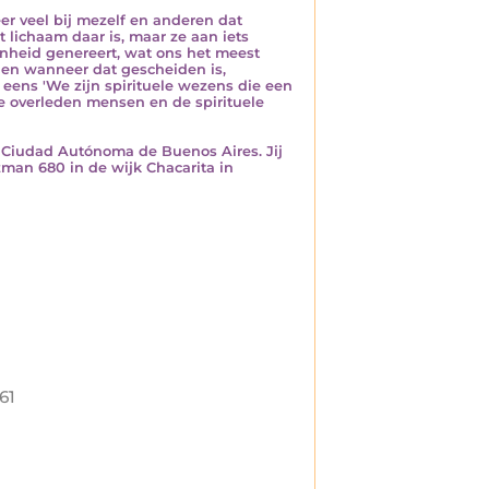
eer veel bij mezelf en anderen dat
 lichaam daar is, maar ze aan iets
denheid genereert, wat ons het meest
, en wanneer dat gescheiden is,
s eens 'We zijn spirituele wezens die een
de overleden mensen en de spirituele
, Ciudad Autónoma de Buenos Aires. Jij
zman 680 in de wijk Chacarita in
61