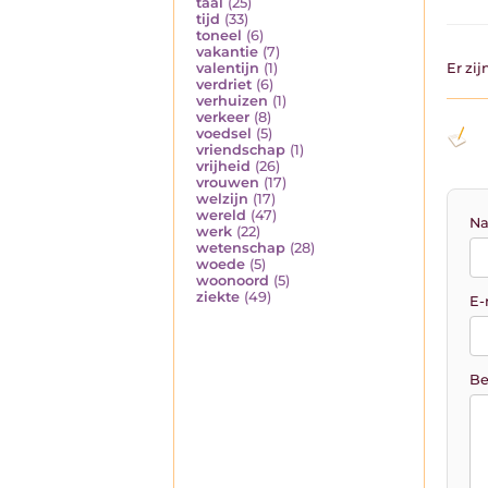
taal
(25)
tijd
(33)
toneel
(6)
vakantie
(7)
valentijn
(1)
Er zi
verdriet
(6)
verhuizen
(1)
verkeer
(8)
voedsel
(5)
vriendschap
(1)
vrijheid
(26)
vrouwen
(17)
welzijn
(17)
wereld
(47)
Na
werk
(22)
wetenschap
(28)
woede
(5)
woonoord
(5)
ziekte
(49)
E-
Be