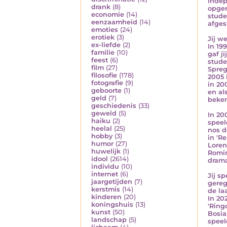
Indep
drank
(8)
opger
economie
(14)
stude
eenzaamheid
(14)
afges
emoties
(24)
erotiek
(3)
Jij w
ex-liefde
(2)
In 19
familie
(10)
gaf j
feest
(6)
stude
film
(27)
Spreg
filosofie
(178)
2005 
fotografie
(9)
in 20
geboorte
(1)
en al
geld
(7)
beken
geschiedenis
(33)
geweld
(5)
In 20
haiku
(2)
speel
heelal
(25)
nos d
hobby
(3)
in 'Re
humor
(27)
Lorenz
huwelijk
(1)
Romin
idool
(2614)
drama
individu
(10)
internet
(6)
Jij s
jaargetijden
(7)
gereg
kerstmis
(14)
de la
kinderen
(20)
In 20
koningshuis
(13)
'Ring
kunst
(50)
Bosia
landschap
(5)
speel