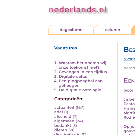
dagcolumn
column
Vacatures
Bes
< vori
Waarom herinneren wij
onze toekomst niet?
besch
Gevangen in een tijdlus.
Digitale delta.
Een
Een pingpongbal aan
geheugen
De digitale ontologie.
(voor 
Categorieën:
Jij b
Pasto
actualiteit
(167)
Hij w
adel
(1)
Martí
afscheid
(7)
Rodrí
algemeen
(24)
bedankt
(5)
Op jo
dieren
(21)
gouve
discriminatie
(12)