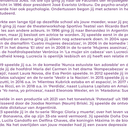
endencia 3065. Tot die tijd ging jij naar de Faculteit der Wijsbegee
icht in 1896 door president José Evaristo Uriburu. De psycho-analytic
erde hier ook psychologie. Ondertussen begon jij met acteren in het
tudeerd.
erkte een lange tijd op dezelfde school als jouw moeder, waar jij 
91 ging jij naar de theaterworkshop Sportivo Teatral van Ricardo Bar
ij les aan andere acteurs. In 1996 ging jij naar Benavídez in Argenti
ren, maar jij besloot om actrice te worden. Jij speelde eerst in de 
elburd en daarna ging jij alleen nog acteerwerk doen. In 2004 speelde
in de dramafilm 'Cuatro mujeres descalzas', in 2006 in de komedie 'Ar
07 in het drama 'El otro' en in 2008 in de tv-serie 'Mujeres asesinas
s de hoofdrolspeelster Verónica in 'La mujer sin cabeza' van Lucreci
dheid kreeg. Lucrecia is openlijk lesbisch en zij heeft een relatie m
09 speelde jij o.a. in de komedie 'Nunca estuviste tan adorable' en 
de jij de hoofdrol Maria del Carmen in het drama 'Rompecabezas' e
ejó', naast Laura Novoa, die Eva Perón speelde. In 2012 speelde jij in
latos salvajes' en de tv-serie 'Vestir a la Nacíon'. In 2015 speelde jij 
utti, in 2016 o.a. in 'Mientras Kubrick estaba en el espacio', in 2017 o
a Ricci, en in 2018 o.a. in 'Perdida', naast Luisana Lopilato en Amai
 'Yo nena, yo princesa', naast Eleonora Wexler, en in 'Maradona: Su
peelde in een productie uit 2021 van het toneelstuk 'Potestad' uit 19
isseerd door de Joodse Norman (Naum) Briski. Jij speelde de ontvo
atste dictatuur van Argentinië.
23 speelde jij in de tv-serie 'Ringo: Gloria y muerte', over het leven
o' Bonavena, die op zijn 33-ste werd vermoord. Jij speelde Doña Do
, Lucila Gandolfo en Delfina Chaves, die koningin Máxima in de biog
de. Na het overlijden van jouw moeder had jij een zware depressi