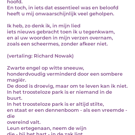
hoofd.
En toch, in iets dat essentieel was en beloofd
heeft u mij onwaarschijnlijk veel geholpen.
Ik heb, zo denk ik, in mijn lied
iets nieuws gebracht toen ik u tegenkwam,
en al uw woorden in mijn verzen overnam,
zoals een scheermes, zonder afkeer niet.
(vertaling: Richard Nowak)
Zwarte engel op witte sneeuw,
honderdvoudig verminderd door een sombere
magiër.
De dood is droevig, maar om te leven kan ik niet.
In het troosteloze park is er niemand in de
buurt.
In het troosteloze park is er altijd stilte,
en staat er een dennenboom - als een vreemde -
die
overeind valt.
Leun ertegenaan, neem de wijn
die - bij het hart - in de zak ligt.