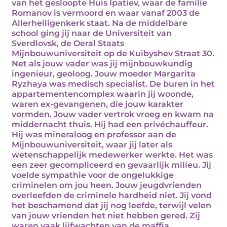
van het gesloopte Huis Ipatiev, waar de familie
Romanov is vermoord en waar vanaf 2003 de
Allerheiligenkerk staat. Na de middelbare
school ging jij naar de Universiteit van
Sverdlovsk, de Oeral Staats
Mijnbouwuniversiteit op de Kuibyshev Straat 30.
Net als jouw vader was jij mijnbouwkundig
ingenieur, geoloog. Jouw moeder Margarita
Ryzhaya was medisch specialist. De buren in het
appartementencomplex waarin jij woonde,
waren ex-gevangenen, die jouw karakter
vormden. Jouw vader vertrok vroeg en kwam na
middernacht thuis. Hij had een privéchauffeur.
Hij was mineraloog en professor aan de
Mijnbouwuniversiteit, waar jij later als
wetenschappelijk medewerker werkte. Het was
een zeer gecompliceerd en gevaarlijk milieu. Jij
voelde sympathie voor de ongelukkige
criminelen om jou heen. Jouw jeugdvrienden
overleefden de criminele hardheid niet. Jij vond
het beschamend dat jij nog leefde, terwijl velen
van jouw vrienden het niet hebben gered. Zij
waren vaak lijfwachten van de maffia.