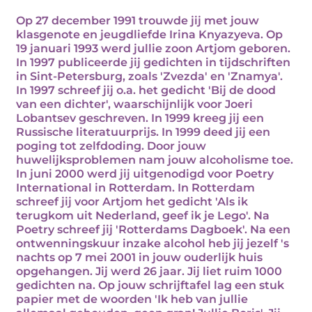
Op 27 december 1991 trouwde jij met jouw
klasgenote en jeugdliefde Irina Knyazyeva. Op
19 januari 1993 werd jullie zoon Artjom geboren.
In 1997 publiceerde jij gedichten in tijdschriften
in Sint-Petersburg, zoals 'Zvezda' en 'Znamya'.
In 1997 schreef jij o.a. het gedicht 'Bij de dood
van een dichter', waarschijnlijk voor Joeri
Lobantsev geschreven. In 1999 kreeg jij een
Russische literatuurprijs. In 1999 deed jij een
poging tot zelfdoding. Door jouw
huwelijksproblemen nam jouw alcoholisme toe.
In juni 2000 werd jij uitgenodigd voor Poetry
International in Rotterdam. In Rotterdam
schreef jij voor Artjom het gedicht 'Als ik
terugkom uit Nederland, geef ik je Lego'. Na
Poetry schreef jij 'Rotterdams Dagboek'. Na een
ontwenningskuur inzake alcohol heb jij jezelf 's
nachts op 7 mei 2001 in jouw ouderlijk huis
opgehangen. Jij werd 26 jaar. Jij liet ruim 1000
gedichten na. Op jouw schrijftafel lag een stuk
papier met de woorden 'Ik heb van jullie