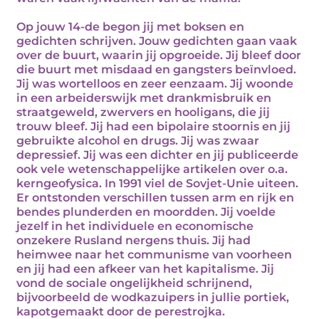
Op jouw 14-de begon jij met boksen en
gedichten schrijven. Jouw gedichten gaan vaak
over de buurt, waarin jij opgroeide. Jij bleef door
die buurt met misdaad en gangsters beïnvloed.
Jij was wortelloos en zeer eenzaam. Jij woonde
in een arbeiderswijk met drankmisbruik en
straatgeweld, zwervers en hooligans, die jij
trouw bleef. Jij had een bipolaire stoornis en jij
gebruikte alcohol en drugs. Jij was zwaar
depressief. Jij was een dichter en jij publiceerde
ook vele wetenschappelijke artikelen over o.a.
kerngeofysica. In 1991 viel de Sovjet-Unie uiteen.
Er ontstonden verschillen tussen arm en rijk en
bendes plunderden en moordden. Jij voelde
jezelf in het individuele en economische
onzekere Rusland nergens thuis. Jij had
heimwee naar het communisme van voorheen
en jij had een afkeer van het kapitalisme. Jij
vond de sociale ongelijkheid schrijnend,
bijvoorbeeld de wodkazuipers in jullie portiek,
kapotgemaakt door de perestrojka.