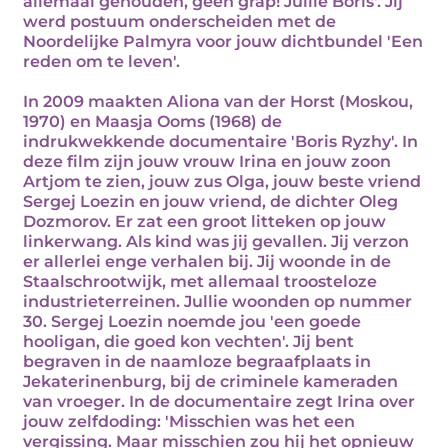
allemaal gehouden, geen grap! Jullie Boris'. Jij
werd postuum onderscheiden met de
Noordelijke Palmyra voor jouw dichtbundel 'Een
reden om te leven'.
In 2009 maakten Aliona van der Horst (Moskou,
1970) en Maasja Ooms (1968) de
indrukwekkende documentaire 'Boris Ryzhy'. In
deze film zijn jouw vrouw Irina en jouw zoon
Artjom te zien, jouw zus Olga, jouw beste vriend
Sergej Loezin en jouw vriend, de dichter Oleg
Dozmorov. Er zat een groot litteken op jouw
linkerwang. Als kind was jij gevallen. Jij verzon
er allerlei enge verhalen bij. Jij woonde in de
Staalschrootwijk, met allemaal troosteloze
industrieterreinen. Jullie woonden op nummer
30. Sergej Loezin noemde jou 'een goede
hooligan, die goed kon vechten'. Jij bent
begraven in de naamloze begraafplaats in
Jekaterinenburg, bij de criminele kameraden
van vroeger. In de documentaire zegt Irina over
jouw zelfdoding: 'Misschien was het een
vergissing. Maar misschien zou hij het opnieuw