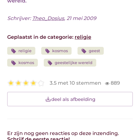
wereld.
Schrijver:
Theo_Dosius
, 21 mei 2009
Geplaatst in de categorie:
religie
religie
kosmos
geest
kosmos
geestelijke wereld
3.5 met 10 stemmen
889
deel als afbeelding
Er zijn nog geen reacties op deze inzending.
Schrijf de eerste reactie!