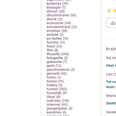
bedankt
(29)
biologie
(7)
dieren
(28)
discriminatie
(50)
drank
(12)
economie
(48)
eenzaamheid
(22)
emoties
(58)
erotiek
(2)
ex-liefde
(10)
familie
(10)
feest
(20)
Er zij
film
(8)
filosofie
(298)
Els 
fotografie
(3)
geboorte
(7)
Heel 
geld
(72)
geschiedenis
(3)
geweld
(66)
Len C
haiku
(1)
heelal
(16)
Tot n
hobby
(3)
lezer
humor
(583)
huwelijk
(9)
Moniq
idool
(8)
individu
(138)
Sterk!
internet
(60)
jaargetijden
(5)
Jaco
kerstmis
(6)