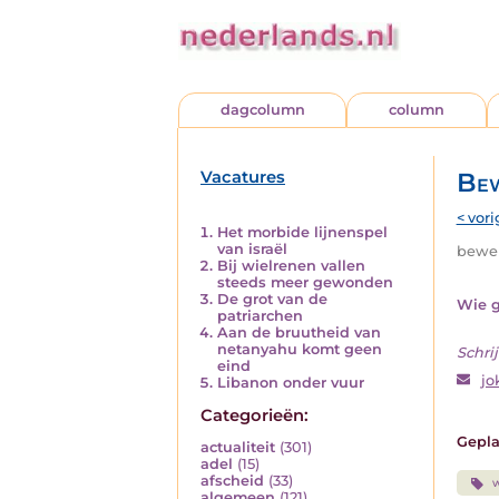
dagcolumn
column
Vacatures
Bew
< vori
Het morbide lijnenspel
van israël
beweri
Bij wielrenen vallen
steeds meer gewonden
De grot van de
Wie g
patriarchen
Aan de bruutheid van
netanyahu komt geen
Schrij
eind
jo
Libanon onder vuur
Categorieën:
Gepla
actualiteit
(301)
adel
(15)
afscheid
(33)
w
algemeen
(121)