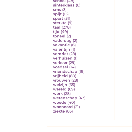
school
(48)
sinterklaas
(6)
sms
(3)
spijt
(15)
sport
(511)
sterkte
(9)
taal
(278)
tijd
(49)
toneel
(2)
vaderdag
(2)
vakantie
(6)
valentijn
(1)
verdriet
(28)
verhuizen
(1)
verkeer
(29)
voedsel
(14)
vriendschap
(19)
vrijheid
(80)
vrouwen
(28)
welzijn
(65)
wereld
(69)
werk
(28)
wetenschap
(43)
woede
(40)
woonoord
(21)
ziekte
(85)