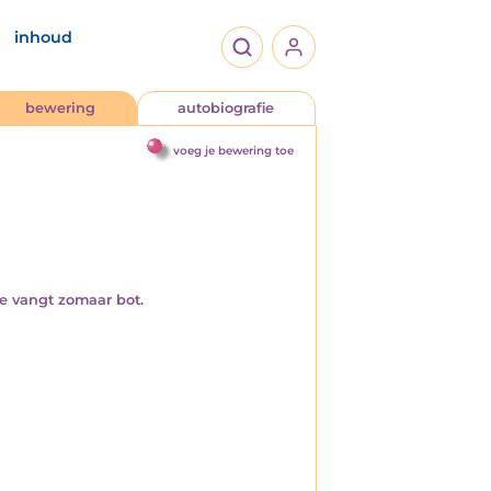
inhoud
bewering
autobiografie
voeg je bewering toe
je vangt zomaar bot.