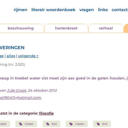
rijmen
literair woordenboek
vragen
links
contact
beschouwing
hartenkreet
verhaal
eringen
ge
|
alles
|
volgende >
ng (nr. 2.521):
raag in troebel water vist moet zijn aas goed in de gaten houden, 
ver:
J.de Groot
, 24 oktober 2012
ke190411
hotmail.com
atst in de categorie:
filosofie
ater
vissen
bot
vissen
bot