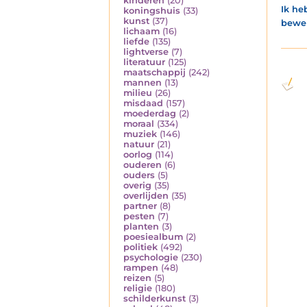
kinderen
(20)
Ik he
koningshuis
(33)
kunst
(37)
bewer
lichaam
(16)
liefde
(135)
lightverse
(7)
literatuur
(125)
maatschappij
(242)
mannen
(13)
milieu
(26)
misdaad
(157)
moederdag
(2)
moraal
(334)
muziek
(146)
natuur
(21)
oorlog
(114)
ouderen
(6)
ouders
(5)
overig
(35)
overlijden
(35)
partner
(8)
pesten
(7)
planten
(3)
poesiealbum
(2)
politiek
(492)
psychologie
(230)
rampen
(48)
reizen
(5)
religie
(180)
schilderkunst
(3)