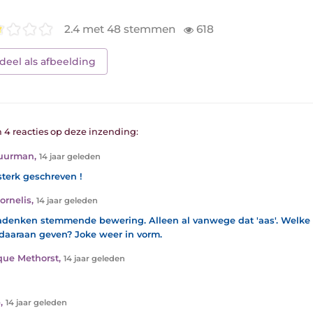
2.4 met 48 stemmen
618
deel als afbeelding
n 4 reacties op deze inzending:
Huurman
,
14 jaar geleden
sterk geschreven !
ornelis
,
14 jaar geleden
adenken stemmende bewering. Alleen al vanwege dat 'aas'. Welke
 daaraan geven? Joke weer in vorm.
ue Methorst
,
14 jaar geleden
b
,
14 jaar geleden