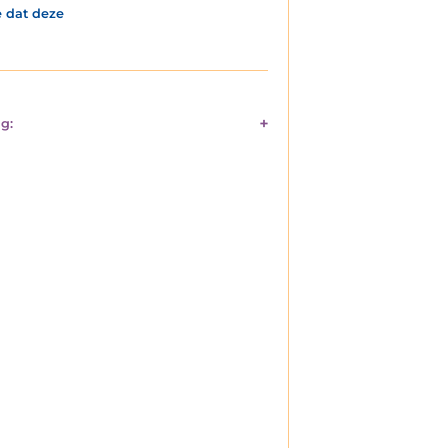
e dat deze
g: