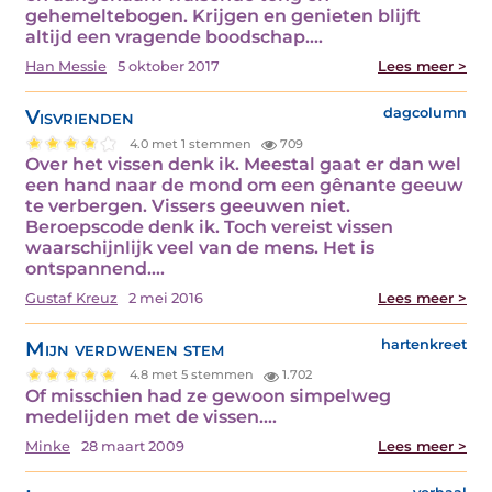
gehemeltebogen. Krijgen en genieten blijft
altijd een vragende boodschap.…
Han Messie
5 oktober 2017
Lees meer >
Visvrienden
dagcolumn
4.0 met 1 stemmen
709
Over het vissen denk ik. Meestal gaat er dan wel
een hand naar de mond om een gênante geeuw
te verbergen. Vissers geeuwen niet.
Beroepscode denk ik. Toch vereist vissen
waarschijnlijk veel van de mens. Het is
ontspannend.…
Gustaf Kreuz
2 mei 2016
Lees meer >
Mijn verdwenen stem
hartenkreet
4.8 met 5 stemmen
1.702
Of misschien had ze gewoon simpelweg
medelijden met de vissen.…
Minke
28 maart 2009
Lees meer >