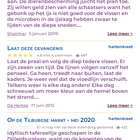
aan. De dierenbescherming juicht het plan toe.
Zij willen geld zien van alle schaatsers want het
gebonk op het ijs is niet goed voor de vissen en
de microben in de ijslaag hebben zwaar te
lijden van de diepe sneden.…
Shalimar
5 januari 2009
Lees meer >
Laat deze gevangenis
hartenkreet
4.8 met 4 stemmen
487
Laat de praal en volg de diep tedere vissen. Er
zijn zeeën van tijd. De lijnen volgen vanzelf het
penseel. Ga heen, treedt naar buiten, laat de
kaders. Je weet wel dat de vloedlijn verschuift.
Telkens weer is elke dag anders! Elke dag
schreeuwt om meer kleur aan de hemel boven
het strand.…
De Hertog
17 juni 2012
Lees meer >
Op de Tilburgse markt - mei 2020
hartenkreet
Er is nog niet op deze inzending gestemd.
432
idyllisch tafereeltje geschapen in de
Dillenburglaan, want op de knoesten van de