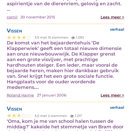
aspirientje van de dierenriem, gelovig en zacht.
…
cornil
20 november 2015
Lees meer >
Vissen
verhaal
3.9 met 15 stemmen
1.092
De komst van het bejaardentehuis ‘De
Klapperwiek’ geeft een totaal nieuwe dimensie
aan onze nieuwbouwwijk. De Klapper grenst
aan een grote visvijver, met prachtige
hardhouten steiger. Een ieder, maar vooral de
bejaarde heren, maken hier dankbaar gebruik
van. Snel krijgt het een grote sociale functie.
Hangplaats voor de ouder wordende
medemens.…
Roland Hainje
27 januari 2006
Lees meer >
Vissen
verhaal
3.0 met 2 stemmen
1.217
‘Oma, kom je me van school halen tussen de
middag?’ kakelde het stemmetje van Bram door