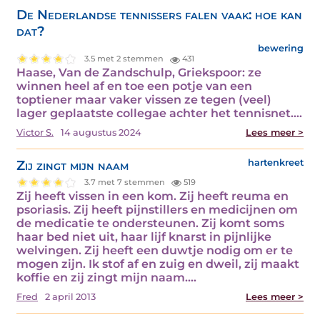
De Nederlandse tennissers falen vaak: hoe kan
dat?
bewering
3.5 met 2 stemmen
431
Haase, Van de Zandschulp, Griekspoor: ze
winnen heel af en toe een potje van een
toptiener maar vaker vissen ze tegen (veel)
lager geplaatste collegae achter het tennisnet.…
Victor S.
14 augustus 2024
Lees meer >
Zij zingt mijn naam
hartenkreet
3.7 met 7 stemmen
519
Zij heeft vissen in een kom. Zij heeft reuma en
psoriasis. Zij heeft pijnstillers en medicijnen om
de medicatie te ondersteunen. Zij komt soms
haar bed niet uit, haar lijf knarst in pijnlijke
welvingen. Zij heeft een duwtje nodig om er te
mogen zijn. Ik stof af en zuig en dweil, zij maakt
koffie en zij zingt mijn naam.…
Fred
2 april 2013
Lees meer >