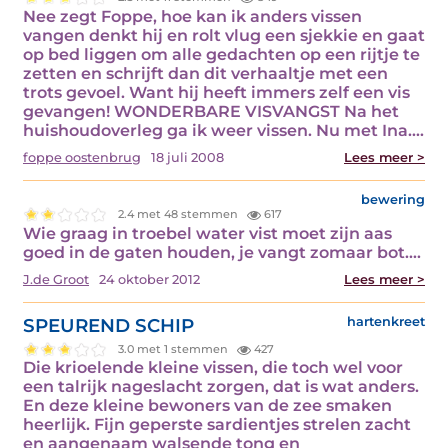
Nee zegt Foppe, hoe kan ik anders vissen
vangen denkt hij en rolt vlug een sjekkie en gaat
op bed liggen om alle gedachten op een rijtje te
zetten en schrijft dan dit verhaaltje met een
trots gevoel. Want hij heeft immers zelf een vis
gevangen! WONDERBARE VISVANGST Na het
huishoudoverleg ga ik weer vissen. Nu met Ina.…
foppe oostenbrug
18 juli 2008
Lees meer >
bewering
2.4 met 48 stemmen
617
Wie graag in troebel water vist moet zijn aas
goed in de gaten houden, je vangt zomaar bot.…
J.de Groot
24 oktober 2012
Lees meer >
SPEUREND SCHIP
hartenkreet
3.0 met 1 stemmen
427
Die krioelende kleine vissen, die toch wel voor
een talrijk nageslacht zorgen, dat is wat anders.
En deze kleine bewoners van de zee smaken
heerlijk. Fijn geperste sardientjes strelen zacht
en aangenaam walsende tong en