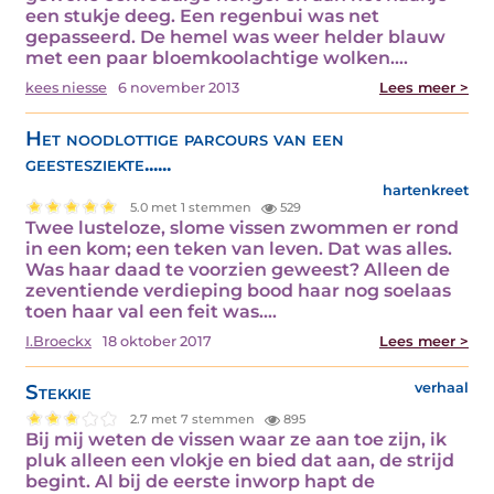
een stukje deeg. Een regenbui was net
gepasseerd. De hemel was weer helder blauw
met een paar bloemkoolachtige wolken.…
kees niesse
6 november 2013
Lees meer >
Het noodlottige parcours van een
geestesziekte......
hartenkreet
5.0 met 1 stemmen
529
Twee lusteloze, slome vissen zwommen er rond
in een kom; een teken van leven. Dat was alles.
Was haar daad te voorzien geweest? Alleen de
zeventiende verdieping bood haar nog soelaas
toen haar val een feit was.…
I.Broeckx
18 oktober 2017
Lees meer >
Stekkie
verhaal
2.7 met 7 stemmen
895
Bij mij weten de vissen waar ze aan toe zijn, ik
pluk alleen een vlokje en bied dat aan, de strijd
begint. Al bij de eerste inworp hapt de