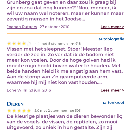
Grunberg gaat geven en daar zou ik graag bij
zijn en zou dat nog kunnen?' 'Nou, meneer, ik
wil uw naam wel noteren, maar er kunnen maar
zeventig mensen in het Joodse…
Joanan Rutgers
27 oktober 2010
Lees meer >
autobiografie
4.4 met 8 stemmen
918
Vissen met het sleepnet. Stoer! Meester liep
verder de zee in. Zo ver dat ik de bodem niet
meer kon voelen. Door de hoge golven had ik
moeite mijn hoofd boven water te houden. Met
beide handen hield ik me angstig aan hem vast.
Aan de stomp van z’n geamputeerde arm,
waarmee hij mij niet kon vasthouden.…
Lone Wills
21 juni 2016
Lees meer >
Dieren
hartenkreet
5.0 met 2 stemmen
503
De kleurige plaatjes van de dieren bewonder ik;
van de vogels, de vissen, de reptielen, zo mooi
uitgevoerd, zo uniek in hun gestalte. Zijn zij