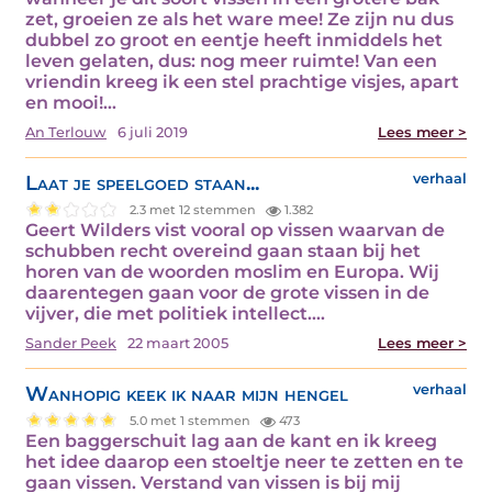
zet, groeien ze als het ware mee! Ze zijn nu dus
dubbel zo groot en eentje heeft inmiddels het
leven gelaten, dus: nog meer ruimte! Van een
vriendin kreeg ik een stel prachtige visjes, apart
en mooi!…
An Terlouw
6 juli 2019
Lees meer >
Laat je speelgoed staan...
verhaal
2.3 met 12 stemmen
1.382
Geert Wilders vist vooral op vissen waarvan de
schubben recht overeind gaan staan bij het
horen van de woorden moslim en Europa. Wij
daarentegen gaan voor de grote vissen in de
vijver, die met politiek intellect.…
Sander Peek
22 maart 2005
Lees meer >
Wanhopig keek ik naar mijn hengel
verhaal
5.0 met 1 stemmen
473
Een baggerschuit lag aan de kant en ik kreeg
het idee daarop een stoeltje neer te zetten en te
gaan vissen. Verstand van vissen is bij mij