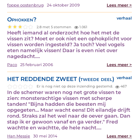
foppe oostenbrug
24 oktober 2009
Lees meer >
Ophokken?
verhaal
2.8 met 5 stemmen
1.061
Heeft iemand al onderzocht hoe het met de
vissen zit? Moet er ook niet een ophokplicht voor
vissen worden ingesteld? Ja toch? Veel vogels
eten namelijk vissen! Daar is even niet over
nagedacht.…
Paco
25 februari 2006
Lees meer >
HET REDDENDE ZWEET (tweede deel)
verhaal
Er is nog niet op deze inzending gestemd.
467
In de schemer waren nog net grote vissen te
zien: monsterachtige vissen met scherpe
tanden! "Bijna hadden die beesten mij
opgegeten... Maar wacht eens! Dit eilandje drijft
rond. Straks zal het wel naar de oever gaan. Dan
stap ik er gewoon vanaf en ga verder." Fred
wachtte en wachtte, de hele nacht.…
Han Messie
30 mei 2014
Lees meer >