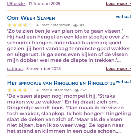
I.Broeckx
17 februari 2025
Lees meer >
Ooit Weer Slapen
verhaal
4.1 met 7 stemmen
819
‘Zo te zien ben je van plan om te gaan vissen.’
Hij had een hengel en een klein stoeltje over z’n
schouder hangen. Inderdaad buurman; goed
gezien, jij bent vandaag tenminste goed wakker
en uitgerust. Ik ga eens even kijken of de vissen
mijn dobber wel mee de diepte in trekken.’…
catrinus
3 november 2023
Lees meer >
Het sprookje van Ringeling en Ringelotje
verhaal
4.1 met 10 stemmen
732
'De vissen slapen nog' mompelt hij, 'Straks
maken we ze wakker.' En hij draait zich om.
Ringelotje wordt boos. 'Dan maak ik de vissen
toch wakker, slaapkop. Ik heb honger!' Ringeling
slaat de deken van zich af. 'Maar als de vissen
niet bijten, ben ik zo weer weg.' Ze lopen naar
het strand en klimmen in een oude schoen.…