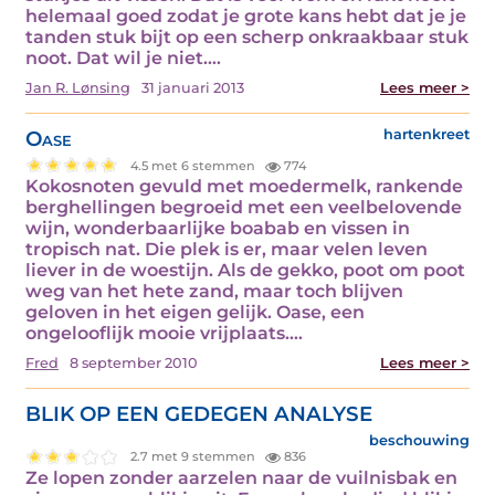
helemaal goed zodat je grote kans hebt dat je je
tanden stuk bijt op een scherp onkraakbaar stuk
noot. Dat wil je niet.…
Jan R. Lønsing
31 januari 2013
Lees meer >
Oase
hartenkreet
4.5 met 6 stemmen
774
Kokosnoten gevuld met moedermelk, rankende
berghellingen begroeid met een veelbelovende
wijn, wonderbaarlijke boabab en vissen in
tropisch nat. Die plek is er, maar velen leven
liever in de woestijn. Als de gekko, poot om poot
weg van het hete zand, maar toch blijven
geloven in het eigen gelijk. Oase, een
ongelooflijk mooie vrijplaats.…
Fred
8 september 2010
Lees meer >
BLIK OP EEN GEDEGEN ANALYSE
beschouwing
2.7 met 9 stemmen
836
Ze lopen zonder aarzelen naar de vuilnisbak en