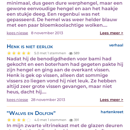
minimaal, dus geen dure werphengel, maar een
gewone eenvoudige hengel en aan het haakje
een stukje deeg. Een regenbui was net
gepasseerd. De hemel was weer helder blauw
met een paar bloemkoolachtige wolken.…
kees niesse
8 november 2013
Lees meer >
Henk is niet eerlijk
verhaal
5.0 met 1 stemmen
589
Nadat hij de benodigdheden voor bami had
gekocht en een boterham had gegeten pakte hij
zijn hengel en ging aan de overkant vissen.
Henk is gek op vissen, alleen dat sommige
vissers zo liegen vond hij niet leuk. Ze hebben
altijd zeer grote vissen gevangen, maar niet
heus, dacht hij.…
kees niesse
28 november 2013
Lees meer >
"Walvis en Dolfijn"
hartenkreet
4.0 met 1 stemmen
391
In mijn zwarte vitrinekast met de glazen deuren