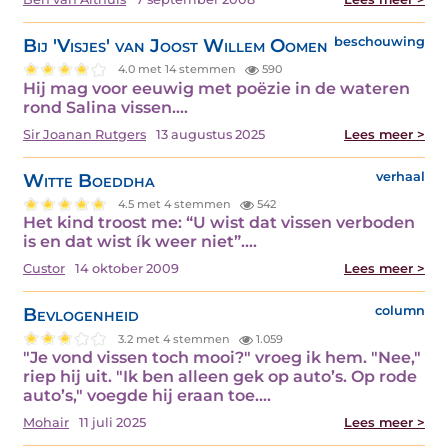
Bij 'Visjes' van Joost Willem Oomen
beschouwing
4.0 met 14 stemmen
590
Hij mag voor eeuwig met poëzie in de wateren
rond Salina vissen.…
Sir Joanan Rutgers
13 augustus 2025
Lees meer >
Witte Boeddha
verhaal
4.5 met 4 stemmen
542
Het kind troost me: “U wist dat vissen verboden
is en dat wist ík weer niet”.…
Custor
14 oktober 2009
Lees meer >
Bevlogenheid
column
3.2 met 4 stemmen
1.059
"Je vond vissen toch mooi?" vroeg ik hem. "Nee,"
riep hij uit. "Ik ben alleen gek op auto’s. Op rode
auto’s," voegde hij eraan toe.…
Mohair
11 juli 2025
Lees meer >