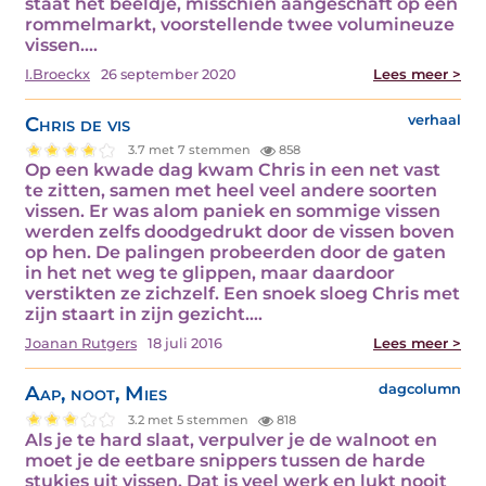
staat het beeldje, misschien aangeschaft op een
rommelmarkt, voorstellende twee volumineuze
vissen.…
I.Broeckx
26 september 2020
Lees meer >
Chris de vis
verhaal
3.7 met 7 stemmen
858
Op een kwade dag kwam Chris in een net vast
te zitten, samen met heel veel andere soorten
vissen. Er was alom paniek en sommige vissen
werden zelfs doodgedrukt door de vissen boven
op hen. De palingen probeerden door de gaten
in het net weg te glippen, maar daardoor
verstikten ze zichzelf. Een snoek sloeg Chris met
zijn staart in zijn gezicht.…
Joanan Rutgers
18 juli 2016
Lees meer >
Aap, noot, Mies
dagcolumn
3.2 met 5 stemmen
818
Als je te hard slaat, verpulver je de walnoot en
moet je de eetbare snippers tussen de harde
stukjes uit vissen. Dat is veel werk en lukt nooit