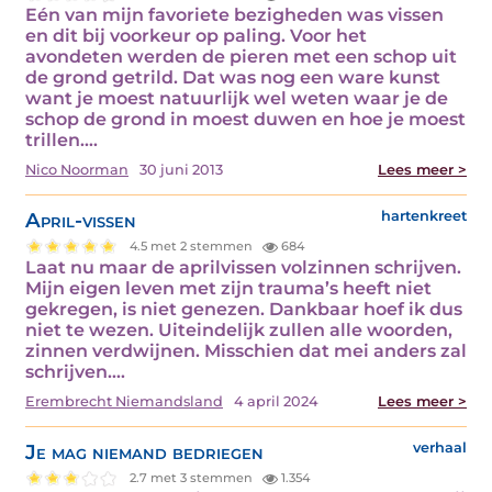
Eén van mijn favoriete bezigheden was vissen
en dit bij voorkeur op paling. Voor het
avondeten werden de pieren met een schop uit
de grond getrild. Dat was nog een ware kunst
want je moest natuurlijk wel weten waar je de
schop de grond in moest duwen en hoe je moest
trillen.…
Nico Noorman
30 juni 2013
Lees meer >
April-vissen
hartenkreet
4.5 met 2 stemmen
684
Laat nu maar de aprilvissen volzinnen schrijven.
Mijn eigen leven met zijn trauma’s heeft niet
gekregen, is niet genezen. Dankbaar hoef ik dus
niet te wezen. Uiteindelijk zullen alle woorden,
zinnen verdwijnen. Misschien dat mei anders zal
schrijven.…
Erembrecht Niemandsland
4 april 2024
Lees meer >
Je mag niemand bedriegen
verhaal
2.7 met 3 stemmen
1.354