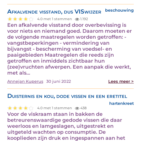
Afkalvende visstand, dus VISwijzer
beschouwing
4.0 met 1 stemmen
1.192
Een afkalvende visstand door overbevissing is
voor niets en niemand goed. Daarom moeten er
de volgende maatregelen worden getroffen: -
vangstbeperkingen - vermindering van
bijvangst - bescherming van voedsel- en
paaigebieden Maatregelen die reeds zijn
getroffen en inmiddels zichtbaar hun
(zee)vruchten afwerpen. Een aanpak die werkt,
met als…
Annejan Kuperus
30 juni 2022
Lees meer >
Duisternis en kou, dode vissen en een eretitel
hartenkreet
4.0 met 1 stemmen
438
Voor de viskraam staan in bakken de
betreurenswaardige gedode vissen die daar
weerloos en lamgeslagen, uitgestrekt en
uitgeteld wachten op consumptie. De
kooplieden zijn druk en ingespannen aan het