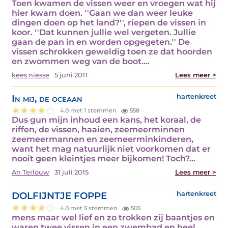
Toen kwamen de vissen weer en vroegen wat hij
hier kwam doen. ''Gaan we dan weer leuke
dingen doen op het land?'', riepen de vissen in
koor. ''Dat kunnen jullie wel vergeten. Jullie
gaan de pan in en worden opgegeten.'' De
vissen schrokken geweldig toen ze dat hoorden
en zwommen weg van de boot.…
kees niesse
5 juni 2011
Lees meer >
In mij, de oceaan
hartenkreet
4.0 met 1 stemmen
558
Dus gun mijn inhoud een kans, het koraal, de
riffen, de vissen, haaien, zeemeerminnen
zeemeermannen en zeemeerminkinderen,
want het mag natuurlijk niet voorkomen dat er
nooit geen kleintjes meer bijkomen! Toch?…
An Terlouw
31 juli 2015
Lees meer >
DOLFIJNTJE FOPPE
hartenkreet
4.0 met 5 stemmen
505
mens maar wel lief en zo trokken zij baantjes en
waren twee vissen in een zwembad en heel