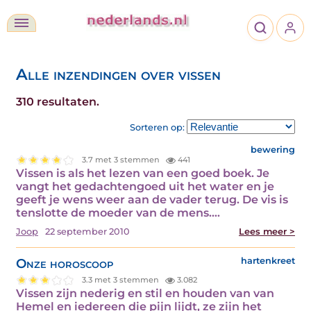
Alle inzendingen over vissen
310 resultaten.
Sorteren op:
bewering
3.7 met 3 stemmen
441
Vissen is als het lezen van een goed boek. Je
vangt het gedachtengoed uit het water en je
geeft je wens weer aan de vader terug. De vis is
tenslotte de moeder van de mens.…
Joop
22 september 2010
Lees meer >
Onze horoscoop
hartenkreet
3.3 met 3 stemmen
3.082
Vissen zijn nederig en stil en houden van van
Hemel en iedereen die pijn lijdt, ze zijn het