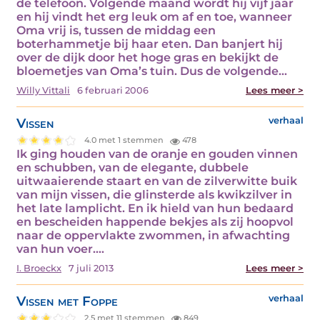
de telefoon. Volgende maand wordt hij vijf jaar
en hij vindt het erg leuk om af en toe, wanneer
Oma vrij is, tussen de middag een
boterhammetje bij haar eten. Dan banjert hij
over de dijk door het hoge gras en bekijkt de
bloemetjes van Oma’s tuin. Dus de volgende…
Willy Vittali
6 februari 2006
Lees meer >
Vissen
verhaal
4.0 met 1 stemmen
478
Ik ging houden van de oranje en gouden vinnen
en schubben, van de elegante, dubbele
uitwaaierende staart en van de zilverwitte buik
van mijn vissen, die glinsterde als kwikzilver in
het late lamplicht. En ik hield van hun bedaard
en bescheiden happende bekjes als zij hoopvol
naar de oppervlakte zwommen, in afwachting
van hun voer.…
I. Broeckx
7 juli 2013
Lees meer >
Vissen met Foppe
verhaal
2.5 met 11 stemmen
849