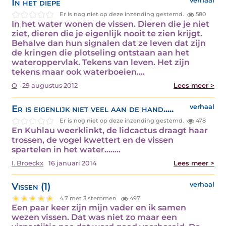
In het diepe
verhaal
Er is nog niet op deze inzending gestemd.
580
In het water wonen de vissen. Dieren die je niet
ziet, dieren die je eigenlijk nooit te zien krijgt.
Behalve dan hun signalen dat ze leven dat zijn
de kringen die plotseling ontstaan aan het
wateroppervlak. Tekens van leven. Het zijn
tekens maar ook waterboeien.…
O
29 augustus 2012
Lees meer >
Er is eigenlijk niet veel aan de hand.....
verhaal
Er is nog niet op deze inzending gestemd.
478
En Kuhlau weerklinkt, de lidcactus draagt haar
trossen, de vogel kwettert en de vissen
spartelen in het water.....…
I. Broeckx
16 januari 2014
Lees meer >
Vissen (1)
verhaal
4.7 met 3 stemmen
497
Een paar keer zijn mijn vader en ik samen
wezen vissen. Dat was niet zo maar een