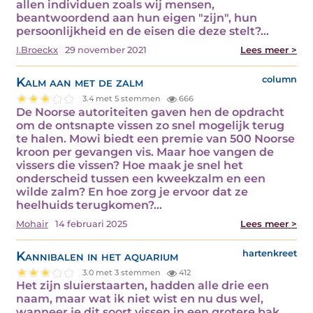
allen individuen zoals wij mensen,
beantwoordend aan hun eigen "zijn", hun
persoonlijkheid en de eisen die deze stelt?…
I.Broeckx
29 november 2021
Lees meer >
Kalm aan met de zalm
column
3.4 met 5 stemmen
666
De Noorse autoriteiten gaven hen de opdracht
om de ontsnapte vissen zo snel mogelijk terug
te halen. Mowi biedt een premie van 500 Noorse
kroon per gevangen vis. Maar hoe vangen de
vissers die vissen? Hoe maak je snel het
onderscheid tussen een kweekzalm en een
wilde zalm? En hoe zorg je ervoor dat ze
heelhuids terugkomen?…
Mohair
14 februari 2025
Lees meer >
Kannibalen in het aquarium
hartenkreet
3.0 met 3 stemmen
412
Het zijn sluierstaarten, hadden alle drie een
naam, maar wat ik niet wist en nu dus wel,
wanneer je dit soort vissen in een grotere bak