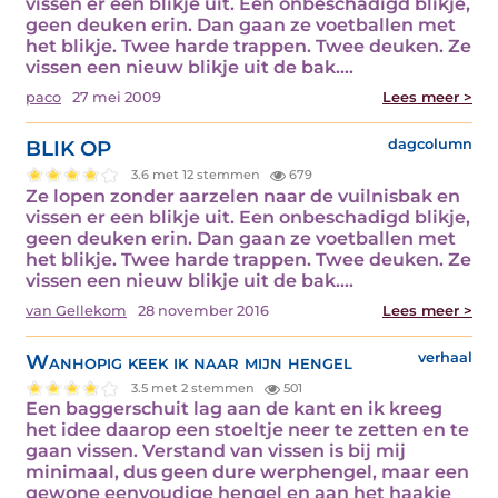
vissen er een blikje uit. Een onbeschadigd blikje,
geen deuken erin. Dan gaan ze voetballen met
het blikje. Twee harde trappen. Twee deuken. Ze
vissen een nieuw blikje uit de bak.…
paco
27 mei 2009
Lees meer >
BLIK OP
dagcolumn
3.6 met 12 stemmen
679
Ze lopen zonder aarzelen naar de vuilnisbak en
vissen er een blikje uit. Een onbeschadigd blikje,
geen deuken erin. Dan gaan ze voetballen met
het blikje. Twee harde trappen. Twee deuken. Ze
vissen een nieuw blikje uit de bak.…
van Gellekom
28 november 2016
Lees meer >
Wanhopig keek ik naar mijn hengel
verhaal
3.5 met 2 stemmen
501
Een baggerschuit lag aan de kant en ik kreeg
het idee daarop een stoeltje neer te zetten en te
gaan vissen. Verstand van vissen is bij mij
minimaal, dus geen dure werphengel, maar een
gewone eenvoudige hengel en aan het haakje