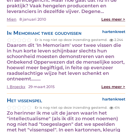
en servicegericht. Maar hoe gaat dat nu in de
praktijk? Vaak hengelen producenten en
leveranciers in dezelfde vijver. Degene…
Mien
8 januari 2010
Lees meer >
In Memoriam: twee goudvissen
hartenkreet
Er is nog niet op deze inzending gestemd.
2.244
Daarom dit 'In Memoriam' voor twee vissen die
in hun korte leven schijnbaar slechts hun
schoonheid moesten demonstreren van een
Onbekend Opperwezen dat de menselijke soort,
hoewel meer begiftigd, in feite op evenzeer
raadselachtige wijze het leven schenkt en
ontneemt.....…
I. Broeckx
29 maart 2015
Lees meer >
Het vissenspel
hartenkreet
Er is nog niet op deze inzending gestemd.
414
Zo herinner ik me uit de jaren waarin het
"intellectualisme" (als ik dit zo moet noemen)
nog niet had "toegeslagen" dat we speelden
met het "vissenspel". In een kartonnen, kleurig