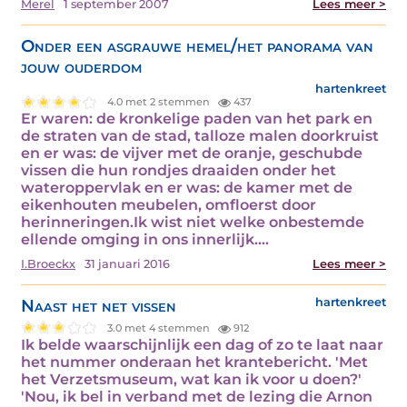
Merel
1 september 2007
Lees meer >
Onder een asgrauwe hemel/het panorama van
jouw ouderdom
hartenkreet
4.0 met 2 stemmen
437
Er waren: de kronkelige paden van het park en
de straten van de stad, talloze malen doorkruist
en er was: de vijver met de oranje, geschubde
vissen die hun rondjes draaiden onder het
wateroppervlak en er was: de kamer met de
eikenhouten meubelen, omfloerst door
herinneringen.Ik wist niet welke onbestemde
ellende omging in ons innerlijk.…
I.Broeckx
31 januari 2016
Lees meer >
Naast het net vissen
hartenkreet
3.0 met 4 stemmen
912
Ik belde waarschijnlijk een dag of zo te laat naar
het nummer onderaan het krantebericht. 'Met
het Verzetsmuseum, wat kan ik voor u doen?'
'Nou, ik bel in verband met de lezing die Arnon