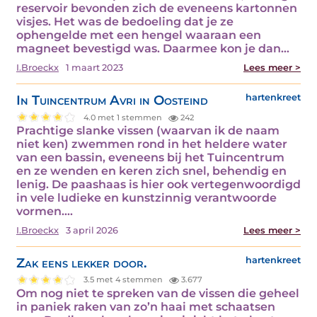
reservoir bevonden zich de eveneens kartonnen
visjes. Het was de bedoeling dat je ze
ophengelde met een hengel waaraan een
magneet bevestigd was. Daarmee kon je dan…
I.Broeckx
1 maart 2023
Lees meer >
In Tuincentrum Avri in Oosteind
hartenkreet
4.0 met 1 stemmen
242
Prachtige slanke vissen (waarvan ik de naam
niet ken) zwemmen rond in het heldere water
van een bassin, eveneens bij het Tuincentrum
en ze wenden en keren zich snel, behendig en
lenig. De paashaas is hier ook vertegenwoordigd
in vele ludieke en kunstzinnig verantwoorde
vormen.…
I.Broeckx
3 april 2026
Lees meer >
Zak eens lekker door.
hartenkreet
3.5 met 4 stemmen
3.677
Om nog niet te spreken van de vissen die geheel
in paniek raken van zo’n haai met schaatsen