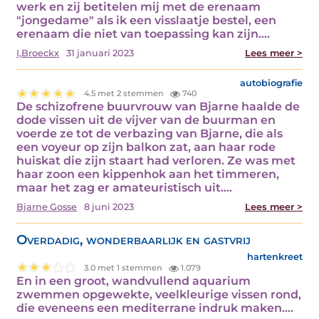
werk en zij betitelen mij met de erenaam
"jongedame" als ik een visslaatje bestel, een
erenaam die niet van toepassing kan zijn.…
I,Broeckx
31 januari 2023
Lees meer >
autobiografie
4.5 met 2 stemmen
740
De schizofrene buurvrouw van Bjarne haalde de
dode vissen uit de vijver van de buurman en
voerde ze tot de verbazing van Bjarne, die als
een voyeur op zijn balkon zat, aan haar rode
huiskat die zijn staart had verloren. Ze was met
haar zoon een kippenhok aan het timmeren,
maar het zag er amateuristisch uit.…
Bjarne Gosse
8 juni 2023
Lees meer >
Overdadig, wonderbaarlijk en gastvrij
hartenkreet
3.0 met 1 stemmen
1.079
En in een groot, wandvullend aquarium
zwemmen opgewekte, veelkleurige vissen rond,
die eveneens een mediterrane indruk maken.…