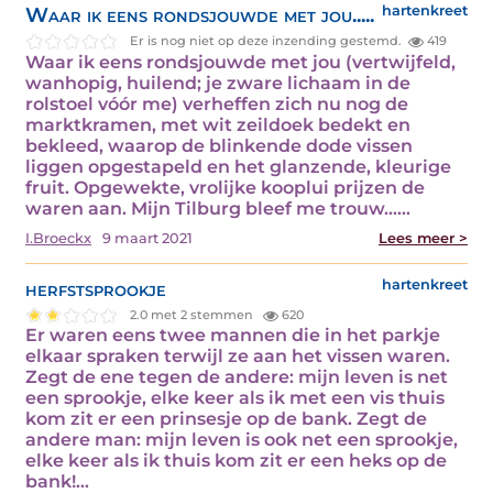
Waar ik eens rondsjouwde met jou.....
hartenkreet
Er is nog niet op deze inzending gestemd.
419
Waar ik eens rondsjouwde met jou (vertwijfeld,
wanhopig, huilend; je zware lichaam in de
rolstoel vóór me) verheffen zich nu nog de
marktkramen, met wit zeildoek bedekt en
bekleed, waarop de blinkende dode vissen
liggen opgestapeld en het glanzende, kleurige
fruit. Opgewekte, vrolijke kooplui prijzen de
waren aan. Mijn Tilburg bleef me trouw...…
I.Broeckx
9 maart 2021
Lees meer >
herfstsprookje
hartenkreet
2.0 met 2 stemmen
620
Er waren eens twee mannen die in het parkje
elkaar spraken terwijl ze aan het vissen waren.
Zegt de ene tegen de andere: mijn leven is net
een sprookje, elke keer als ik met een vis thuis
kom zit er een prinsesje op de bank. Zegt de
andere man: mijn leven is ook net een sprookje,
elke keer als ik thuis kom zit er een heks op de
bank!…