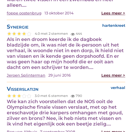
alleen.…
foppe oostenbrug
13 oktober 2014
Lees meer >
Synergie
hartenkreet
4.0 met 2 stemmen
444
Als in een droom keerde ik de dagboek
bladzijde om, ik was niet de ik-persoon uit het
verhaal, ik woonde niet in een dorp, ik hield niet
van vissen en ik kende geen dorpshoofd. En er
was geen haar op mijn hoofd die er ooit aan
dacht om een schrijver te worden.…
Jeroen Splinterman
29 juni 2016
Lees meer >
Visserslatijn
verhaal
3.0 met 6 stemmen
790
Wie kan zich voorstellen dat de NOS ooit de
Olympische finale vissen verslaat, met op het
ereschavotje drie karpers omhangen met goud,
zilver en brons? Nee, ik heb niets met vissen en
ik vind het eigenlijk ook een beetje zielig.…
Ben van Althuis
7 september 2008
Lees meer >