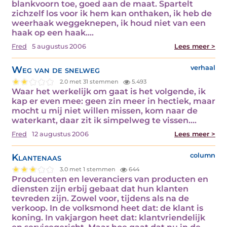
blankvoorn toe, goed aan de maat. Spartelt
zichzelf los voor ik hem kan onthaken, ik heb de
weerhaak weggeknepen, ik houd niet van een
haak op een haak.…
Fred
5 augustus 2006
Lees meer >
Weg van de snelweg
verhaal
2.0 met 31 stemmen
5.493
Waar het werkelijk om gaat is het volgende, ik
kap er even mee: geen zin meer in hectiek, maar
mocht u mij niet willen missen, kom naar de
waterkant, daar zit ik simpelweg te vissen.…
Fred
12 augustus 2006
Lees meer >
Klantenaas
column
3.0 met 1 stemmen
644
Producenten en leveranciers van producten en
diensten zijn erbij gebaat dat hun klanten
tevreden zijn. Zowel voor, tijdens als na de
verkoop. In de volksmond heet dat: de klant is
koning. In vakjargon heet dat: klantvriendelijk