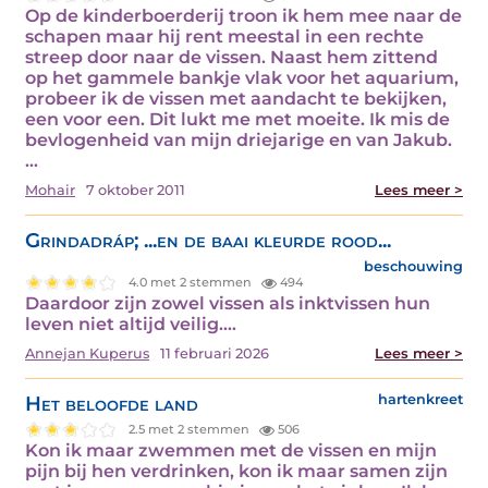
Op de kinderboerderij troon ik hem mee naar de
schapen maar hij rent meestal in een rechte
streep door naar de vissen. Naast hem zittend
op het gammele bankje vlak voor het aquarium,
probeer ik de vissen met aandacht te bekijken,
een voor een. Dit lukt me met moeite. Ik mis de
bevlogenheid van mijn driejarige en van Jakub.
…
Mohair
7 oktober 2011
Lees meer >
Grindadráp; ...en de baai kleurde rood...
beschouwing
4.0 met 2 stemmen
494
Daardoor zijn zowel vissen als inktvissen hun
leven niet altijd veilig.…
Annejan Kuperus
11 februari 2026
Lees meer >
Het beloofde land
hartenkreet
2.5 met 2 stemmen
506
Kon ik maar zwemmen met de vissen en mijn
pijn bij hen verdrinken, kon ik maar samen zijn