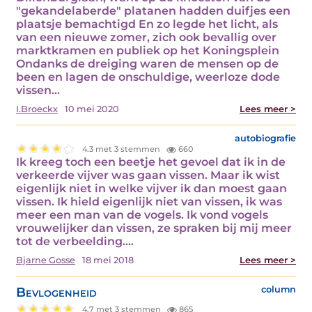
"gekandelaberde" platanen hadden duifjes een
plaatsje bemachtigd En zo legde het licht, als
van een nieuwe zomer, zich ook bevallig over
marktkramen en publiek op het Koningsplein
Ondanks de dreiging waren de mensen op de
been en lagen de onschuldige, weerloze dode
vissen…
I.Broeckx
10 mei 2020
Lees meer >
autobiografie
4.3 met 3 stemmen
660
Ik kreeg toch een beetje het gevoel dat ik in de
verkeerde vijver was gaan vissen. Maar ik wist
eigenlijk niet in welke vijver ik dan moest gaan
vissen. Ik hield eigenlijk niet van vissen, ik was
meer een man van de vogels. Ik vond vogels
vrouwelijker dan vissen, ze spraken bij mij meer
tot de verbeelding.…
Bjarne Gosse
18 mei 2018
Lees meer >
Bevlogenheid
column
4.7 met 3 stemmen
865