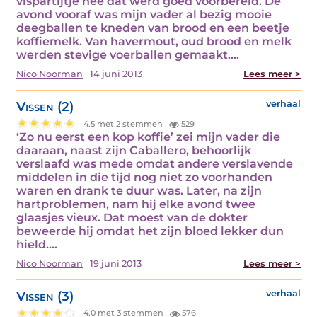
vispartijtje nee dat werd goed voorbereid. De
avond vooraf was mijn vader al bezig mooie
deegballen te kneden van brood en een beetje
koffiemelk. Van havermout, oud brood en melk
werden stevige voerballen gemaakt.…
Nico Noorman
14 juni 2013
Lees meer >
Vissen (2)
verhaal
4.5 met 2 stemmen
529
‘Zo nu eerst een kop koffie’ zei mijn vader die
daaraan, naast zijn Caballero, behoorlijk
verslaafd was mede omdat andere verslavende
middelen in die tijd nog niet zo voorhanden
waren en drank te duur was. Later, na zijn
hartproblemen, nam hij elke avond twee
glaasjes vieux. Dat moest van de dokter
beweerde hij omdat het zijn bloed lekker dun
hield.…
Nico Noorman
19 juni 2013
Lees meer >
Vissen (3)
verhaal
4.0 met 3 stemmen
576