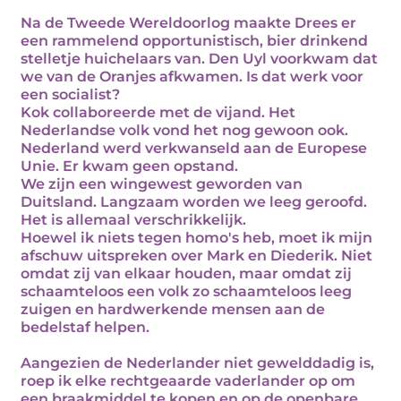
Na de Tweede Wereldoorlog maakte Drees er
een rammelend opportunistisch, bier drinkend
stelletje huichelaars van. Den Uyl voorkwam dat
we van de Oranjes afkwamen. Is dat werk voor
een socialist?
Kok collaboreerde met de vijand. Het
Nederlandse volk vond het nog gewoon ook.
Nederland werd verkwanseld aan de Europese
Unie. Er kwam geen opstand.
We zijn een wingewest geworden van
Duitsland. Langzaam worden we leeg geroofd.
Het is allemaal verschrikkelijk.
Hoewel ik niets tegen homo's heb, moet ik mijn
afschuw uitspreken over Mark en Diederik. Niet
omdat zij van elkaar houden, maar omdat zij
schaamteloos een volk zo schaamteloos leeg
zuigen en hardwerkende mensen aan de
bedelstaf helpen.
Aangezien de Nederlander niet gewelddadig is,
roep ik elke rechtgeaarde vaderlander op om
een braakmiddel te kopen en op de openbare