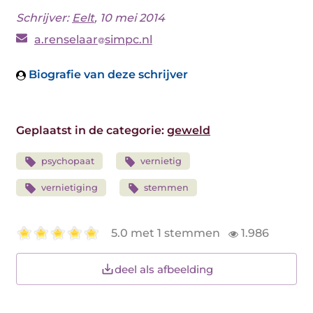
Schrijver:
Eelt
, 10 mei 2014
a.renselaar
simpc.nl
Biografie van deze schrijver
Geplaatst in de categorie:
geweld
psychopaat
vernietig
vernietiging
stemmen
5.0 met 1 stemmen
1.986
deel als afbeelding