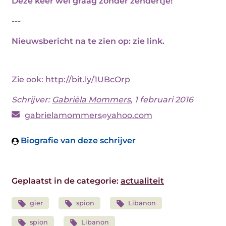
Deze keer wel graag zonder zendertje!
---
Nieuwsbericht na te zien op: zie link.
Zie ook:
http://bit.ly/1UBcOrp
Schrijver:
Gabriëla Mommers
, 1 februari 2016
gabrielamommers
yahoo.com
Biografie van deze schrijver
Geplaatst in de categorie:
actualiteit
gier
spion
Libanon
spion
Libanon