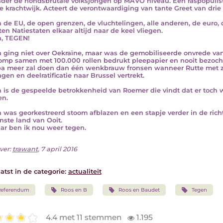
der de hondsbrutale volksjongen op MAVO niveau. Een raspopulist
e krachtwijk. Acteert de verontwaardiging van tante Greet van drie 
 de EU, de open grenzen, de vluchtelingen, alle anderen, de euro, d
ten Natiestaten elkaar altijd naar de keel vliegen.
, TEGEN!
 ging niet over Oekraïne, maar was de gemobiliseerde onvrede van 
omp samen met 100.000 rollen bedrukt pleepapier en nooit bezochte
a meer zal doen dan één wenkbrauw fronsen wanneer Rutte met zij
agen en deelratificatie naar Brussel vertrekt.
 is de gespeelde betrokkenheid van Roemer die vindt dat er toch 
en.
 was georkestreerd stoom afblazen en een stapje verder in de rich
ste land van Ooit.
ar ben ik nou weer tegen.
ver:
trawant
, 7 april 2016
atst in de categorie:
actualiteit
Referendum
Roos en B
Roos en Baudet
Tegen
4.4 met 11 stemmen
1.195