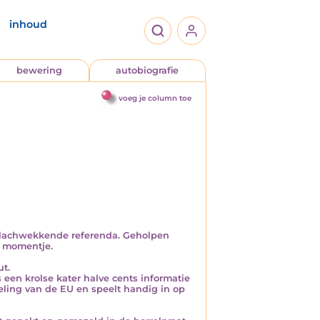
inhoud
bewering
autobiografie
voeg je column toe
t lachwekkende referenda. Geholpen
a momentje.
t.
 een krolse kater halve cents informatie
eling van de EU en speelt handig in op