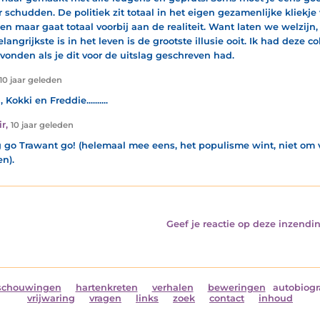
r schudden. De politiek zit totaal in het eigen gezamenlijke kliekje 
en maar gaat totaal voorbij aan de realiteit. Want laten we welzijn
elangrijkste is in het leven is de grootste illusie ooit. Ik had deze
evonden als je dit voor de uitslag geschreven had.
10 jaar geleden
 Kokki en Freddie..........
r
,
10 jaar geleden
g go Trawant go! (helemaal mee eens, het populisme wint, niet om v
n).
Geef je reactie op deze inzendin
schouwingen
hartenkreten
verhalen
beweringen
autobiogr
vrijwaring
vragen
links
zoek
contact
inhoud