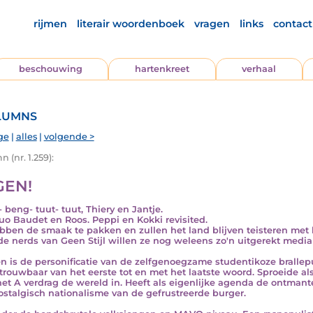
rijmen
literair woordenboek
vragen
links
contact
beschouwing
hartenkreet
verhaal
lumns
ge
|
alles
|
volgende >
 (nr. 1.259):
GEN!
 beng- tuut- tuut, Thiery en Jantje.
uo Baudet en Roos. Peppi en Kokki revisited.
bben de smaak te pakken en zullen het land blijven teisteren me
de nerds van Geen Stijl willen ze nog weleens zo'n uitgerekt medi
n is de personificatie van de zelfgenoegzame studentikoze brallepu
rouwbaar van het eerste tot en met het laatste woord. Sproeide als
het A verdrag de wereld in. Heeft als eigenlijke agenda de ontmant
ostalgisch nationalisme van de gefrustreerde burger.