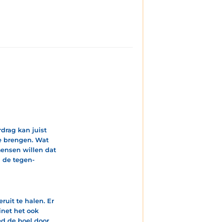
drag kan juist
te brengen. Wat
mensen willen dat
n de tegen-
ruit te halen. Er
inet het ook
d de boel door