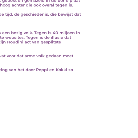
 gepokt en gemazeld in de borrelpraat
hoog achter die ook overal tegen is.
e tijd, de geschiedenis, die bewijst dat
een bozig volk. Tegen is 40 miljoen in
 websites. Tegen is de illusie dat
n Houdini act van gesplitste
wat voor dat arme volk gedaan moet
ting van het door Peppi en Kokki zo