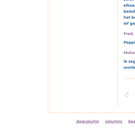
elkaa
berad
het b
lef g
Fred
,
Peppi,
Mohai
ik ze
worde
dagcolumn
columns
be