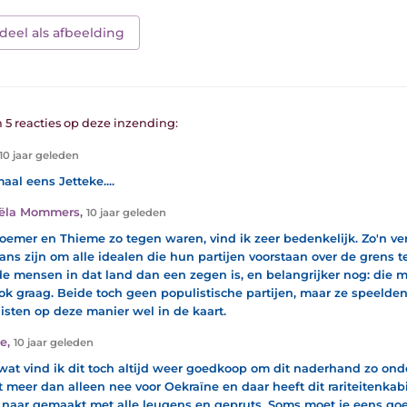
deel als afbeelding
n 5 reacties op deze inzending:
10 jaar geleden
aal eens Jetteke....
iëla Mommers
,
10 jaar geleden
oemer en Thieme zo tegen waren, vind ik zeer bedenkelijk. Zo'n ver
ans zijn om alle idealen die hun partijen voorstaan over de grens 
de mensen in dat land dan een zegen is, en belangrijker nog: die 
ook graag. Beide toch geen populistische partijen, maar ze speelde
isten op deze manier wel in de kaart.
ke
,
10 jaar geleden
 wat vind ik dit toch altijd weer goedkoop om dit naderhand zo onde
t meer dan alleen nee voor Oekraïne en daar heeft dit rariteitenkab
 naar gemaakt met alle leugens en gepruts. Soms moet je eens goe