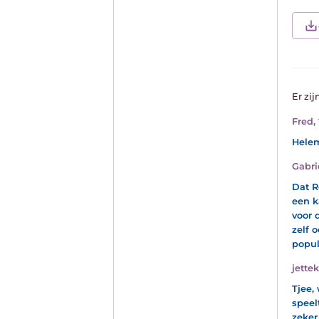
Er zij
Fred
,
Helem
Gabr
Dat R
een k
voor 
zelf 
popul
jette
Tjee,
speel
zeker