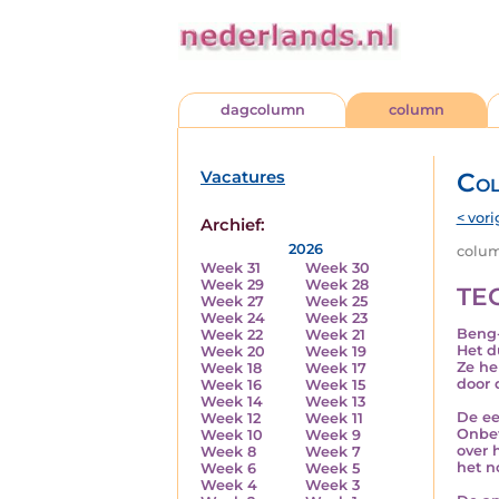
dagcolumn
column
Vacatures
Co
< vori
Archief:
2026
column
Week 31
Week 30
Week 29
Week 28
TE
Week 27
Week 25
Week 24
Week 23
Beng-
Week 22
Week 21
Het d
Week 20
Week 19
Ze he
Week 18
Week 17
door 
Week 16
Week 15
Week 14
Week 13
De ee
Week 12
Week 11
Onbet
Week 10
Week 9
over 
Week 8
Week 7
het n
Week 6
Week 5
Week 4
Week 3