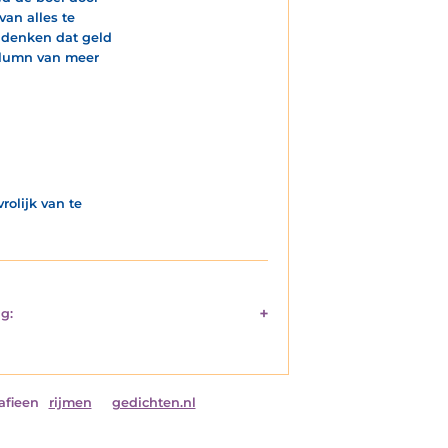
van alles te
, denken dat geld
 column van meer
rolijk van te
g:
afieen
rijmen
gedichten.nl