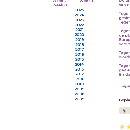
De an
Week 2
Week 1
van d
Week 0
2025
Tegen
2024
geslo
2023
Tegen
2022
2021
Tegen
2020
de pl
Europ
2019
verdr
2018
2017
Tegen
2016
word
2015
2014
Tegen
2013
gewen
2012
En da
2011
2010
Schrij
2009
2006
2005
Gepla