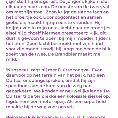
ijsje’ stelt hij ons gerust. De jongens kijken naar
elkaar en naar zoon. De oudste van de twee, valt
om met zijn stoel. Zoon krijgt de slappe lach en
het broertje ook. Door oogcontact en samen
giebelen, maakt hij zijn eerste vrienden. Hij
knijpt even in mijn neus, lacht naar de broertjes
alsof hij zichzelf hiermee presenteert: Kijk, dit
durf ik gewoon te doen, bij mijn moeder, tijdens
het eten. Zoon lacht besmuikt met zijn hand
voor zijn mond, terwijl hij langs me heen de blik
zoekt van de twee. De Brandbier maakt me
mild.
‘Nunspeet’ zegt hij met Duitse tongval. Even
daarvoor op het terrein van het park, had een
Duitser ons aangesproken, omdat hij zijn
speedboot aan de kant van de weg had
geparkeerd. We konden er nauwelijks langs. De
Duitser tilde ter plekke een kolossale sierkei op,
legde hem een meter opzij. Als een superheld
maakte hij de weg voor ons vrij.
Peinzend kijk ik naar de surfers, zij floreren bij