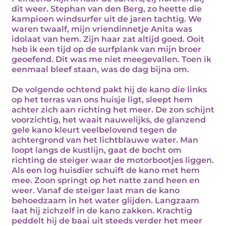
dit weer. Stephan van den Berg, zo heette die
kampioen windsurfer uit de jaren tachtig. We
waren twaalf, mijn vriendinnetje Anita was
idolaat van hem. Zijn haar zat altijd goed. Ooit
heb ik een tijd op de surfplank van mijn broer
geoefend. Dit was me niet meegevallen. Toen ik
eenmaal bleef staan, was de dag bijna om.
De volgende ochtend pakt hij de kano die links
op het terras van ons huisje ligt, sleept hem
achter zich aan richting het meer. De zon schijnt
voorzichtig, het waait nauwelijks, de glanzend
gele kano kleurt veelbelovend tegen de
achtergrond van het lichtblauwe water. Man
loopt langs de kustlijn, gaat de bocht om
richting de steiger waar de motorbootjes liggen.
Als een log huisdier schuift de kano met hem
mee. Zoon springt op het natte zand heen en
weer. Vanaf de steiger laat man de kano
behoedzaam in het water glijden. Langzaam
laat hij zichzelf in de kano zakken. Krachtig
peddelt hij de baai uit steeds verder het meer