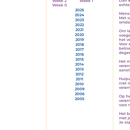
Dan k
Week 2
Week 1
echte
Week 0
2025
Mense
2024
Met o
2023
omdat
2022
2021
Om te
2020
voege
het v
2019
Voor 
2018
betro
2017
degen
2016
2015
Het m
2014
veran
2013
aansl
2012
Hulpv
2011
niet 
2010
veran
2009
2006
Op he
2005
veran
voor 
Het b
met j
Je st