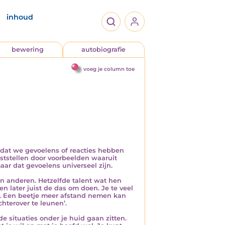
inhoud
bewering
autobiografie
voeg je column toe
 dat we gevoelens of reacties hebben
ruststellen door voorbeelden waaruit
maar dat gevoelens universeel zijn.
n anderen. Hetzelfde talent wat hen
n later juist de das om doen. Je te veel
en. Een beetje meer afstand nemen kan
hterover te leunen’.
e situaties onder je huid gaan zitten.