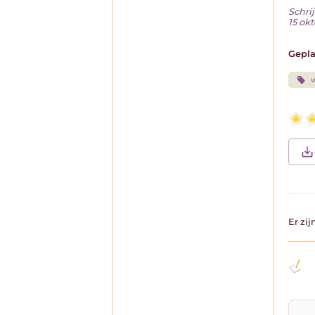
Schrij
15 ok
Gepla
w
Er zi