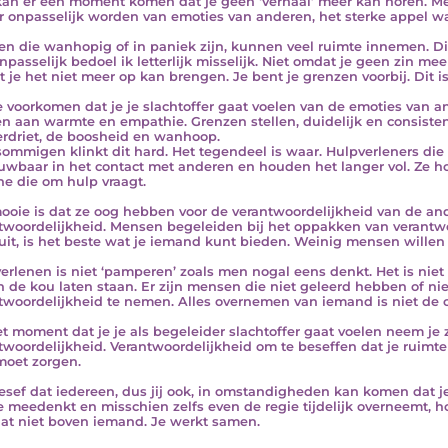
an er een moment komen dat je geen ‘verhaal’ meer kan horen. Met 
r onpasselijk worden van emoties van anderen, het sterke appel wa
n die wanhopig of in paniek zijn, kunnen veel ruimte innemen. Dit 
npasselijk bedoel ik letterlijk misselijk. Niet omdat je geen zin me
 je het niet meer op kan brengen. Je bent je grenzen voorbij. Dit 
 voorkomen dat je je slachtoffer gaat voelen van de emoties van and
n aan warmte en empathie. Grenzen stellen, duidelijk en consisten
erdriet, de boosheid en wanhoop.
sommigen klinkt dit hard. Het tegendeel is waar. Hulpverleners die 
uwbaar in het contact met anderen en houden het langer vol. Ze h
e die om hulp vraagt.
ooie is dat ze oog hebben voor de verantwoordelijkheid van de and
twoordelijkheid. Mensen begeleiden bij het oppakken van verantwo
uit, is het beste wat je iemand kunt bieden. Weinig mensen willen 
erlenen is niet ‘pamperen’ zoals men nogal eens denkt. Het is niet
in de kou laten staan. Er zijn mensen die niet geleerd hebben of 
twoordelijkheid te nemen. Alles overnemen van iemand is niet de 
t moment dat je je als begeleider slachtoffer gaat voelen neem je 
twoordelijkheid. Verantwoordelijkheid om te beseffen dat je ruimte 
moet zorgen.
esef dat iedereen, dus jij ook, in omstandigheden kan komen dat je
e meedenkt en misschien zelfs even de regie tijdelijk overneemt, ho
aat niet boven iemand. Je werkt samen.