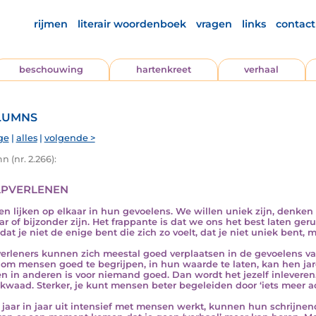
rijmen
literair woordenboek
vragen
links
contact
beschouwing
hartenkreet
verhaal
lumns
ge
|
alles
|
volgende >
 (nr. 2.266):
pverlenen
n lijken op elkaar in hun gevoelens. We willen uniek zijn, denken
aar of bijzonder zijn. Het frappante is dat we ons het best laten ge
 dat je niet de enige bent die zich zo voelt, dat je niet uniek bent, 
erleners kunnen zich meestal goed verplaatsen in de gevoelens va
 om mensen goed te begrijpen, in hun waarde te laten, kan hen jare
en in anderen is voor niemand goed. Dan wordt het jezelf inlever
kwaad. Sterker, je kunt mensen beter begeleiden door ‘iets meer ac
e jaar in jaar uit intensief met mensen werkt, kunnen hun schrijnend