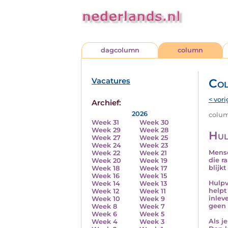
dagcolumn
column
Vacatures
Co
< vori
Archief:
2026
column
Week 31
Week 30
Week 29
Week 28
Hul
Week 27
Week 25
Week 24
Week 23
Mense
Week 22
Week 21
die r
Week 20
Week 19
blijkt
Week 18
Week 17
Week 16
Week 15
Hulpv
Week 14
Week 13
helpt
Week 12
Week 11
inlev
Week 10
Week 9
geen 
Week 8
Week 7
Week 6
Week 5
Als j
Week 4
Week 3