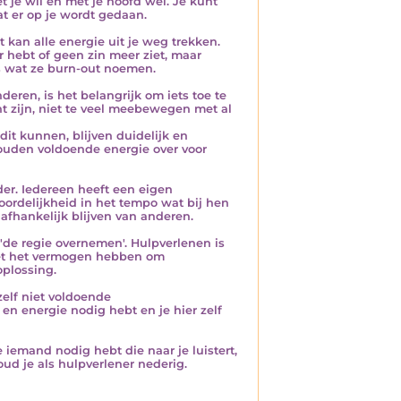
je wil en met je hoofd wel. Je kunt
t er op je wordt gedaan.
kan alle energie uit je weg trekken.
er hebt of geen zin meer ziet, maar
is wat ze burn-out noemen.
eren, is het belangrijk om iets toe te
t zijn, niet te veel meebewegen met al
dit kunnen, blijven duidelijk en
ouden voldoende energie over voor
er. Iedereen heeft een eigen
ordelijkheid in het tempo wat bij hen
afhankelijk blijven van anderen.
 'de regie overnemen'. Hulpverlenen is
niet het vermogen hebben om
oplossing.
zelf niet voldoende
en energie nodig hebt en je hier zelf
 iemand nodig hebt die naar je luistert,
ud je als hulpverlener nederig.