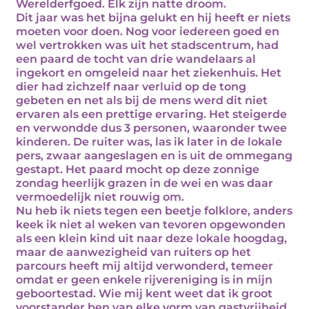
Werelderfgoed. Elk zijn natte droom.
Dit jaar was het bijna gelukt en hij heeft er niets
moeten voor doen. Nog voor iedereen goed en
wel vertrokken was uit het stadscentrum, had
een paard de tocht van drie wandelaars al
ingekort en omgeleid naar het ziekenhuis. Het
dier had zichzelf naar verluid op de tong
gebeten en net als bij de mens werd dit niet
ervaren als een prettige ervaring. Het steigerde
en verwondde dus 3 personen, waaronder twee
kinderen. De ruiter was, las ik later in de lokale
pers, zwaar aangeslagen en is uit de ommegang
gestapt. Het paard mocht op deze zonnige
zondag heerlijk grazen in de wei en was daar
vermoedelijk niet rouwig om.
Nu heb ik niets tegen een beetje folklore, anders
keek ik niet al weken van tevoren opgewonden
als een klein kind uit naar deze lokale hoogdag,
maar de aanwezigheid van ruiters op het
parcours heeft mij altijd verwonderd, temeer
omdat er geen enkele rijvereniging is in mijn
geboortestad. Wie mij kent weet dat ik groot
voorstander ben van elke vorm van gastvrijheid,