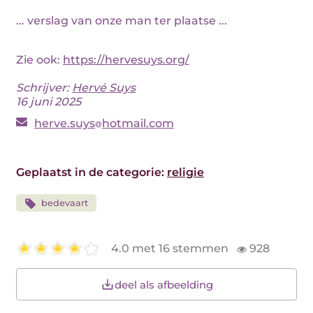
... verslag van onze man ter plaatse ...
Zie ook:
https://hervesuys.org/
Schrijver:
Hervé Suys
16 juni 2025
herve.suys
hotmail.com
Geplaatst in de categorie:
religie
bedevaart
4.0 met 16 stemmen
928
deel als afbeelding