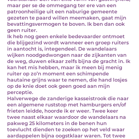
maar per se de ommegang ter ere van een
patroonheilige uit een naburige gemeente
gezeten te paard willen meemaken, gaat mijn
bevattingsvermogen te boven. Ik ben dan ook
geen ruiter.
Ik heb nog geen enkele bedevaarder ontmoet
die blijgezind wordt wanneer een groep ruiters
in aantocht is, integendeel. De wandelaars
wijken noodgedwongen naar de zijkanten van
de weg, duwen elkaar zelfs bijna de gracht in. Ik
kan het mis hebben, maar ik meen bij menig
ruiter op zo’n moment een schimpende
hautaine grijns waar te nemen, die hand losjes
op de knie doet ook geen goed aan mijn
perceptie.
Halverwege de zanderige kasseistrook die naar
een algemene ruststop met hamburgers en/of
frieten leidde, hoorde ik er weer. Twee keer
twee naast elkaar waardoor de wandelaars na
pakweg 25 kilometers in de benen hun
toevlucht dienden te zoeken op het veld waar
aardappelen bijna oogstklaar waren. Tot twee