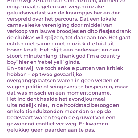
En terwijl ze dan toch samenzitten, kunnen ze
enige maatregelen overwegen inzake
geluidsoverlast van de kraampjes her en der
verspreid over het parcours. Dat een lokale
carnavaleske vereniging door middel van
verkoop van lauwe broodjes en dito flesjes drank
de clubkas wil spijzen, tot daar aan toe. Het gaat
echter niet samen met muziek die luid uit
boxen knalt. Het blijft een bedevaart en dan
stoort minutenlang ‘thank god I’m a country
boy’ hier en ‘rebel yell’ ginds.
En - terwijl we toch enkele punten van kritiek
hebben – op twee gevaarlijke
overgangsplaatsen waren in geen velden of
wegen politie of seingevers te bespeuren, maar
dat was misschien een momentopname.
Het incident haalde het avondjournaal
uiteindelijk niet, in de hoofdstad betoogden
enkele tienduizenden meer dan er op de
bedevaart waren tegen de gruwel van een
gewapend conflict ver weg. Er kwamen
gelukkig geen paarden aan te pas.