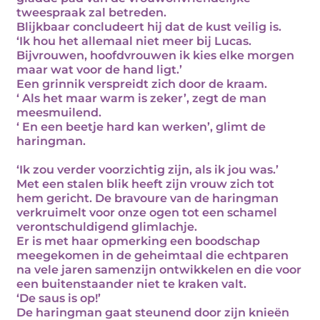
tweespraak zal betreden.
Blijkbaar concludeert hij dat de kust veilig is.
‘Ik hou het allemaal niet meer bij Lucas.
Bijvrouwen, hoofdvrouwen ik kies elke morgen
maar wat voor de hand ligt.’
Een grinnik verspreidt zich door de kraam.
‘ Als het maar warm is zeker’, zegt de man
meesmuilend.
‘ En een beetje hard kan werken’, glimt de
haringman.
‘Ik zou verder voorzichtig zijn, als ik jou was.’
Met een stalen blik heeft zijn vrouw zich tot
hem gericht. De bravoure van de haringman
verkruimelt voor onze ogen tot een schamel
verontschuldigend glimlachje.
Er is met haar opmerking een boodschap
meegekomen in de geheimtaal die echtparen
na vele jaren samenzijn ontwikkelen en die voor
een buitenstaander niet te kraken valt.
‘De saus is op!’
De haringman gaat steunend door zijn knieën