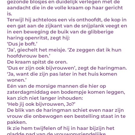
gezonde blosjes en duidelijk verlegen met de
aandacht die in de volle kraam op haar gericht
is.
Terwijl hij achteloos een vis onthoofdt, de kop in
een gat aan de zijkant van de snijplank veegt en
in een beweging de buik van de glibberige
haring openritst, zegt hij:
‘Dus je boft.’
‘Ja’, giechelt het meisje. ‘Ze zeggen dat ik hun
hoofdvrouw ben.’
De kraam spitst de oren.
‘Dus er zijn ook bijvrouwen’, zegt de haringman.
‘Ja, want die zijn pas later in het huis komen
wonen.’
Eén van de morsige mannen die hier op
zaterdagmiddag een bodempje komen leggen,
kan zich niet langer inhouden:
‘Heb jij ook bijvrouwen, Jo?’
De blik van de haringman schiet even naar zijn
vrouw die onbewogen een bestelling staat in te
pakken.
Ik zie hem twijfelen of hij in haar bijzijn het
gladde pad van de vrouwonvriendelijke