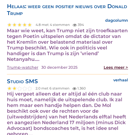
Helaas: weer geen positief nieuws over Donald
Trump
dagcolumn
4.8 met 4 stemmen
394
Maar wie weet, kan Trump niet zijn troefkaarten
tegen Poetin uitspelen omdat de dictator van
het Kremlin over belastend materiaal over
Trump beschikt. Wie ook in politicis veel
handiger is dan Trump is zijn ’vriend’
Netanyahu.…
Trump-watcher
30 december 2025
Lees meer >
Studio SMS
verhaal
2.0 met 6 stemmen
1.360
Hij vergeet alleen dat er altijd al één club naar
huis moet, namelijk de uitspelende club. Ik zal
hem maar een handje helpen dan. De Mol
beschikt ook over de rechten voor de
(uitwedstrijden) van het Nederlands elftal heeft
en aangezien Nederland 17 miljoen (minus Dick
Advocaat) bondscoaches telt, is het idee snel
geboren.…