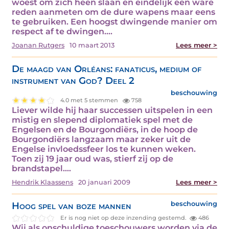
woest om zich heen slaan en eindelijk een ware
reden aanmeten om de dure wapens maar eens
te gebruiken. Een hoogst dwingende manier om
respect af te dwingen.…
Joanan Rutgers
10 maart 2013
Lees meer >
De maagd van Orléans: fanaticus, medium of
instrument van God? Deel 2
beschouwing
4.0 met 5 stemmen
758
Liever wilde hij haar successen uitspelen in een
mistig en slepend diplomatiek spel met de
Engelsen en de Bourgondiërs, in de hoop de
Bourgondiërs langzaam maar zeker uit de
Engelse invloedssfeer los te kunnen weken.
Toen zij 19 jaar oud was, stierf zij op de
brandstapel.…
Hendrik Klaassens
20 januari 2009
Lees meer >
Hoog spel van boze mannen
beschouwing
Er is nog niet op deze inzending gestemd.
486
Wij als onschuldige toeschouwers worden via de