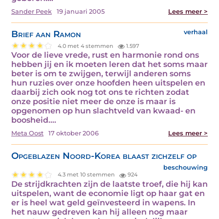
Sander Peek
19 januari 2005
Lees meer >
Brief aan Ramon
verhaal
4.0 met 4 stemmen
1.597
Voor de lieve vrede, rust en harmonie rond ons
hebben jij en ik moeten leren dat het soms maar
beter is om te zwijgen, terwijl anderen soms
hun ruzies over onze hoofden heen uitspelen en
daarbij zich ook nog tot ons te richten zodat
onze positie niet meer de onze is maar is
opgenomen op hun slachtveld van kwaad- en
boosheid.…
Meta Oost
17 oktober 2006
Lees meer >
Opgeblazen Noord-Korea blaast zichzelf op
beschouwing
4.3 met 10 stemmen
924
De strijdkrachten zijn de laatste troef, die hij kan
uitspelen, want de economie ligt op haar gat en
er is heel wat geld geïnvesteerd in wapens. In
het nauw gedreven kan hij alleen nog maar